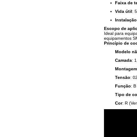
Faixa de t
Vida útil
: 
Instalação
Escopo de apli
Ideal para equi
equipamentos SM
Princípio de co
Modelo n
Camada
: 
Montagem
Tensão
: 0
Função
: B
Tipo de c
Cor
: R (Ve