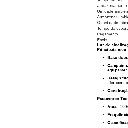
armazenamento
Umidade ambien
Armazenar umid
Quantidade mín
Tempo de esper
Pagamento
Envio
Luz de sinaliza
Principais recu
Base dobr
Campainha
equipamen
Design tri
oferecendo 
Construçã
Parâmetros Téc
Atual
: 100
Frequênci
Classifica