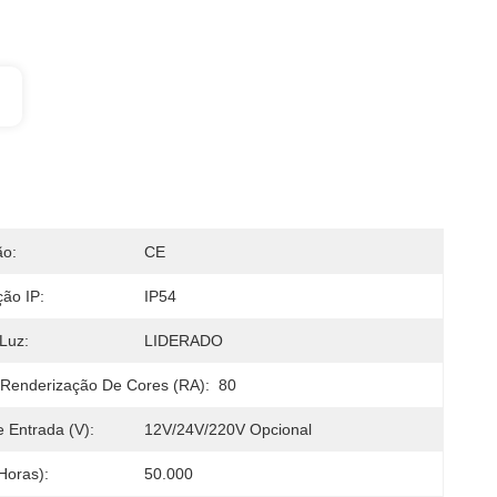
ão:
CE
ção IP:
IP54
Luz:
LIDERADO
 Renderização De Cores (RA):
80
 Entrada (V):
12V/24V/220V Opcional
(horas):
50.000