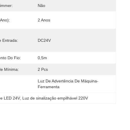
Dimmer:
Não
(ano):
2 Anos
 Entrada:
DC24V
nto Do Fio:
0,5m
de Mínima:
2 Pcs
Luz De Advertência De Máquina-
Ferramenta
re LED 24V
, 
Luz de sinalização empilhável 220V