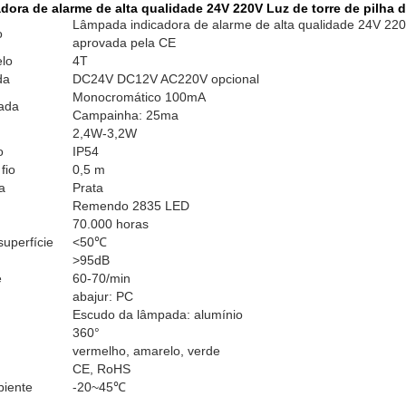
ora de alarme de alta qualidade 24V 220V Luz de torre de pilha
Lâmpada indicadora de alarme de alta qualidade 24V 220
o
aprovada pela CE
lo
4T
da
DC24V DC12V AC220V opcional
Monocromático 100mA
rada
Campainha: 25ma
2,4W-3,2W
o
IP54
fio
0,5 m
a
Prata
Remendo 2835 LED
70.000 horas
uperfície
<50℃
>95dB
e
60-70/min
abajur: PC
Escudo da lâmpada: alumínio
360°
vermelho, amarelo, verde
CE, RoHS
iente
-20~45℃