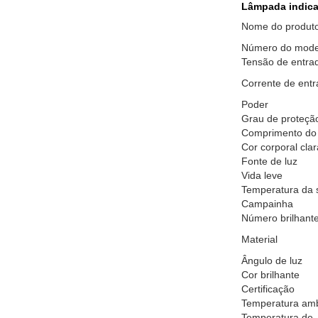
Lâmpada indicad
Nome do produt
Número do mode
Tensão de entra
Corrente de ent
Poder
Grau de proteçã
Comprimento do 
Cor corporal clar
Fonte de luz
Vida leve
Temperatura da s
Campainha
Número brilhant
Material
Ângulo de luz
Cor brilhante
Certificação
Temperatura amb
Temperatura de