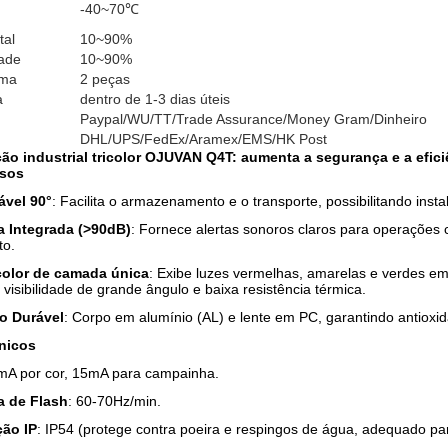
-40~70℃
tal
10~90%
ade
10~90%
ima
2 peças
a
dentro de 1-3 dias úteis
Paypal/WU/TT/Trade Assurance/Money Gram/Dinheiro
DHL/UPS/FedEx/Aramex/EMS/HK Post
ção industrial tricolor OJUVAN Q4T: aumenta a segurança e a efici
rsos
ável 90°
: Facilita o armazenamento e o transporte, possibilitando insta
 Integrada (>90dB)
: Fornece alertas sonoros claros para operações c
to.
color de camada única
: Exibe luzes vermelhas, amarelas e verdes e
visibilidade de grande ângulo e baixa resistência térmica.
o Durável
: Corpo em alumínio (AL) e lente em PC, garantindo antioxid
nicos
mA por cor, 15mA para campainha.
a de Flash
: 60-70Hz/min.
ção IP
: IP54 (protege contra poeira e respingos de água, adequado par