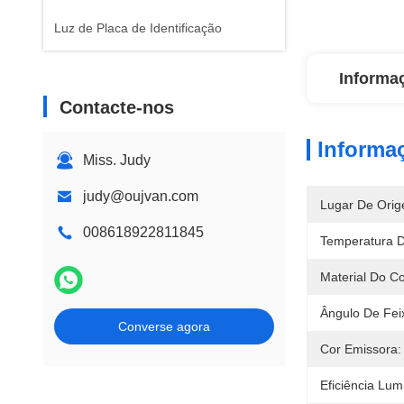
Luz de Placa de Identificação
Informa
Contacte-nos
Informa
Miss. Judy
judy@oujvan.com
Lugar De Orig
008618922811845
Temperatura D
Material Do C
Ângulo De Feix
Converse agora
Cor Emissora:
Eficiência Lu