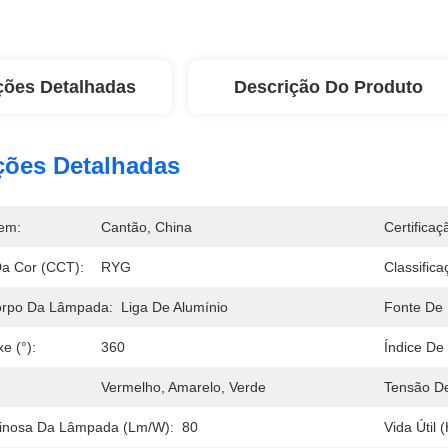
ções Detalhadas
Descrição Do Produto
ções Detalhadas
em:
Cantão, China
Certificaç
a Cor (CCT):
RYG
Classifica
orpo Da Lâmpada:
Liga De Alumínio
Fonte De 
e (°):
360
Índice De
Vermelho, Amarelo, Verde
Tensão De
minosa Da Lâmpada (lm/w):
80
Vida Útil 