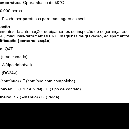
emperatura
: Opera abaixo de 50°C.
50.000 horas.
: Fixado por parafusos para montagem estável.
cação
pamentos de automação, equipamentos de inspeção de segurança, eq
T, máquinas-ferramentas CNC, máquinas de gravação, equipamentos in
dificação (personalização)
ão
: Q4T
1 (uma camada)
: A (tipo dobrável)
2 (DC24V)
 (contínuo) / F (contínuo com campainha)
onexão
: T (PNP e NPN) / C (Tipo de contato)
rmelho) / Y (Amarelo) / G (Verde)