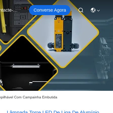
Converse Agora
Contacte-Nos
Empilhável Com Campainha Embutida
Lâmpada Torre LED De Liga De Alumínio