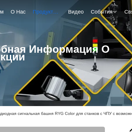
ом
О Нас
Продукты
Видео
События
бная Информация О
кции
диодная сигнальная башня RYG Color для станков с ЧПУ с возможн