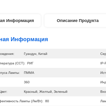
ая Информация
Описание Продукта
ная Информация
ождения:
Гуандун, Китай
Сер
пература (CCT):
РИГ
IP-
пуса Лампы:
ПММА
Ист
360
Инд
вет:
Красный, Желтый, Зеленый
Вхо
ективность Лампы (лм/Вт):
80
Лам