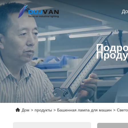
Д
Подро
Проду
Дом
>
продукты
>
Башенная лампа для машин
>
Свето