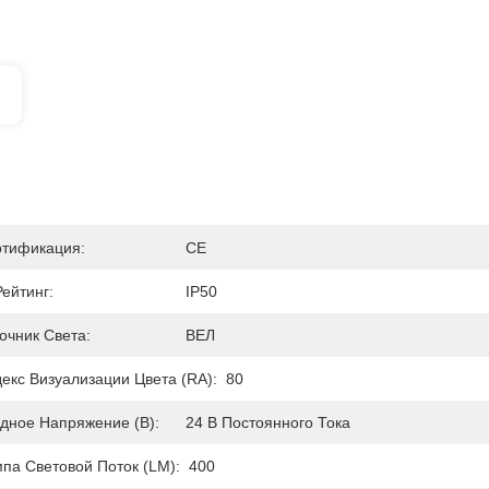
тификация:
CE
Рейтинг:
IP50
очник Света:
ВЕЛ
екс Визуализации Цвета (RA):
80
дное Напряжение (В):
24 В Постоянного Тока
па Световой Поток (LM):
400