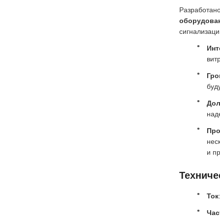
Разработано
оборудован
сигнализаци
Инт
вит
Гро
буд
Дол
над
Про
нес
и п
Техниче
Ток
Час