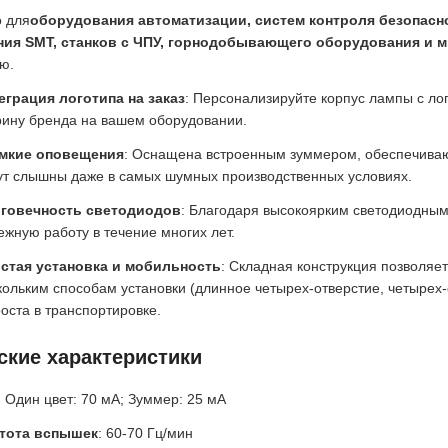
 для
оборудования автоматизации, систем контроля безопасно
ия SMT, станков с ЧПУ, горнодобывающего оборудования и м
ю.
еграция логотипа на заказ
: Персонализируйте корпус лампы с л
рину бренда на вашем оборудовании.
мкие оповещения
: Оснащена встроенным зуммером, обеспечиваю
ут слышны даже в самых шумных производственных условиях.
говечность светодиодов
: Благодаря высокоярким светодиодным 
ежную работу в течение многих лет.
стая установка и мобильность
: Складная конструкция позволяе
кольким способам установки (длинное четырех-отверстие, четырех-о
роста в транспортировке.
ские характеристики
: Один цвет: 70 мА; Зуммер: 25 мА
тота вспышек
: 60-70 Гц/мин