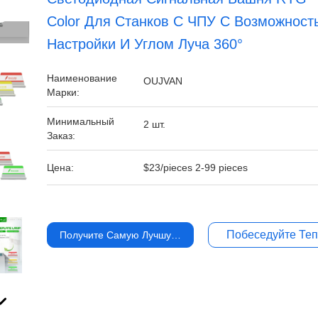
Color Для Станков С ЧПУ С Возможност
Настройки И Углом Луча 360°
Наименование
OUJVAN
Марки:
Минимальный
2 шт.
Заказ:
Цена:
$23/pieces 2-99 pieces
Побеседуйте Те
Получите Самую Лучшую Цену