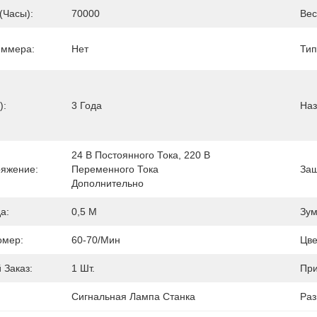
(часы):
70000
Вес
иммера:
Нет
Тип
):
3 Года
Наз
24 В Постоянного Тока, 220 В 
яжение:
Переменного Тока 
Защ
Дополнительно
а:
0,5 М
Зум
омер:
60-70/мин
Цве
Заказ:
1 Шт.
При
Сигнальная Лампа Станка
Раз