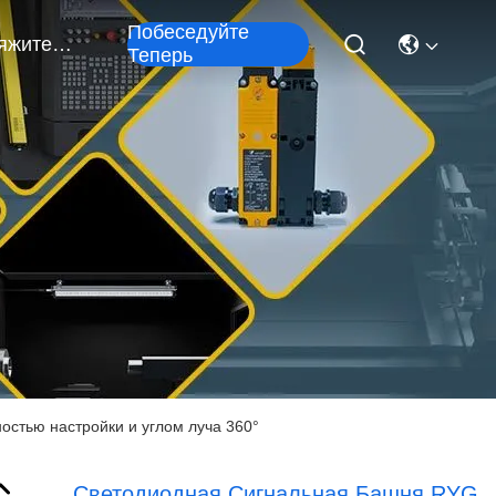
Побеседуйте
Свяжитесь Мы
Теперь
остью настройки и углом луча 360°
Светодиодная Сигнальная Башня RYG