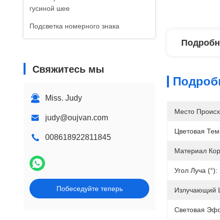
гусиной шее
Подсветка номерного знака
Подробн
Свяжитесь мы
Подроб
Miss. Judy
Место Происх
judy@oujvan.com
Цветовая Тем
008618922811845
Материал Кор
Угол Луча (°):
Побеседуйте теперь
Излучающий Ц
Световая Эфф