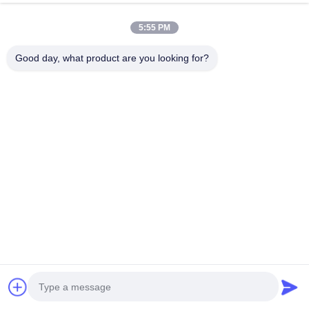
5:55 PM
Good day, what product are you looking for?
Сопутствующие Товары
Видео
Видео
Настраиваемая длина IP68
Настраиваемый рабочий
светодиодный
свет станка 24 В,
светодиодный
промышленный
светодиодный
взрывозащищенный
Побеседуйте Теперь
Побеседуйте Теперь
светодиодный
светодиодный светильник