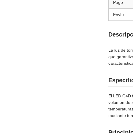
Pago
Envío
Descripc
La luz de tor
que garantiza
característic
Especifi
El LED Q4D f
volumen de z
temperaturas
mediante tor
Principi