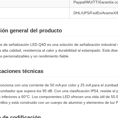
Paypal/WU/TT/Garantía co
DHL/UPS/FedEx/ArameX/
ión general del producto
re de señalización LED Q4D es una solución de señalización industrial ve
 alta calidad, resistencia al calor y durabilidad al estampado. Está di
as personalizables y un rendimiento fiable.
caciones técnicas
unciona con una corriente de 50 mA por color y 25 mA para el zumbado
umbador que supera los 95 dB. Con una clasificación IP54, resiste el p
 inferiores a 60°C. Los componentes LED ofrecen una vida útil de 50.
nillos y está construido con un cuerpo de aluminio y elementos de luz
o de codificación