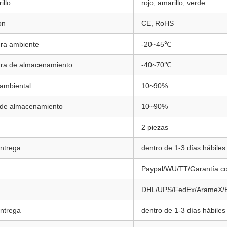
illo
rojo, amarillo, verde
ón
CE, RoHS
ra ambiente
-20~45℃
ra de almacenamiento
-40~70℃
ambiental
10~90%
de almacenamiento
10~90%
2 piezas
entrega
dentro de 1-3 días hábiles
Paypal/WU/TT/Garantía co
DHL/UPS/FedEx/ArameX/
entrega
dentro de 1-3 días hábiles