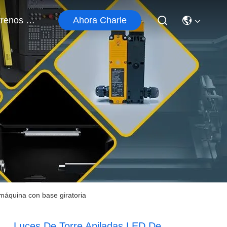
Ahora Charle
Éntrenos En Contacto Con
máquina con base giratoria
Luces De Torre Apiladas LED De