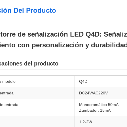
ción Del Producto
torre de señalización LED Q4D: Señaliza
iento con personalización y durabilida
caciones del producto
e modelo
Q4D
 entrada
DC24V/AC220V
de entrada
Monocromático 50mA
Zumbador: 15mA
1.2-2W