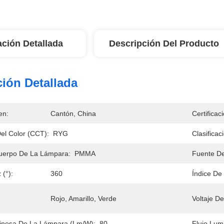
ación Detallada
Descripción Del Producto
ión Detallada
en:
Cantón, China
Certificac
el Color (CCT):
RYG
Clasificac
Cuerpo De La Lámpara:
PMMA
Fuente De
(°):
360
Índice De
Rojo, Amarillo, Verde
Voltaje De
minosa De La Lámpara (lm/w):
80
Flujo Lum