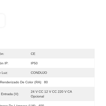
ión:
CE
ión IP:
IP50
 Luz:
CONDUJO
 Renderizado De Color (RA):
80
24 V CC 12 V CC 220 V CA 
 Entrada (V):
Opcional
inoso De Lámpara (LM):
400