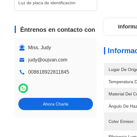
Luz de placa de identificación
Inform
Éntrenos en contacto con
Miss. Judy
Informac
judy@oujvan.com
Lugar De Orig
008618922811845
Temperatura D
Material Del 
Ahora Charle
Ángulo De Haz 
Color Emisor:
Eficiencia Lu