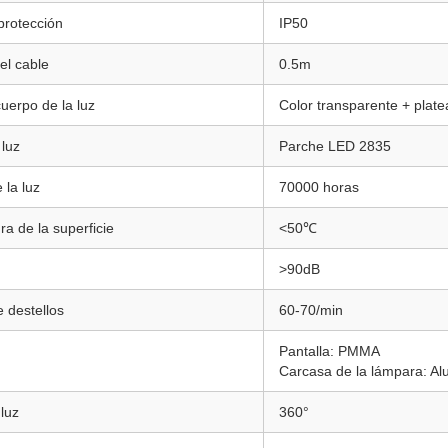
protección
IP50
el cable
0.5m
cuerpo de la luz
Color transparente + plat
luz
Parche LED 2835
e la luz
70000 horas
a de la superficie
<50℃
>90dB
 destellos
60-70/min
Pantalla: PMMA
Carcasa de la lámpara: Al
luz
360°