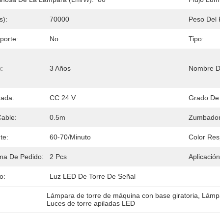
s):
70000
Peso Del
porte:
No
Tipo:
:
3 Años
Nombre De
rada:
CC 24 V
Grado De 
Cable:
0.5m
Zumbador
te:
60-70/minuto
Color Res
ma De Pedido:
2 Pcs
Aplicación
o:
Luz LED De Torre De Señal
Lámpara de torre de máquina con base giratoria
, 
Lámpa
Luces de torre apiladas LED