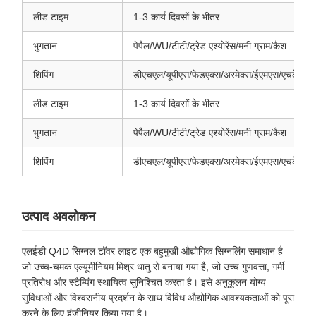
लीड टाइम
1-3 कार्य दिवसों के भीतर
भुगतान
पेपैल/WU/टीटी/ट्रेड एश्योरेंस/मनी ग्राम/कैश
शिपिंग
डीएचएल/यूपीएस/फेडएक्स/अरमेक्स/ईएमएस/एचके पोस्
लीड टाइम
1-3 कार्य दिवसों के भीतर
भुगतान
पेपैल/WU/टीटी/ट्रेड एश्योरेंस/मनी ग्राम/कैश
शिपिंग
डीएचएल/यूपीएस/फेडएक्स/अरमेक्स/ईएमएस/एचके पोस्
उत्पाद अवलोकन
एलईडी Q4D सिग्नल टॉवर लाइट एक बहुमुखी औद्योगिक सिग्नलिंग समाधान है
जो उच्च-चमक एल्यूमीनियम मिश्र धातु से बनाया गया है, जो उच्च गुणवत्ता, गर्मी
प्रतिरोध और स्टैम्पिंग स्थायित्व सुनिश्चित करता है। इसे अनुकूलन योग्य
सुविधाओं और विश्वसनीय प्रदर्शन के साथ विविध औद्योगिक आवश्यकताओं को पूरा
करने के लिए इंजीनियर किया गया है।