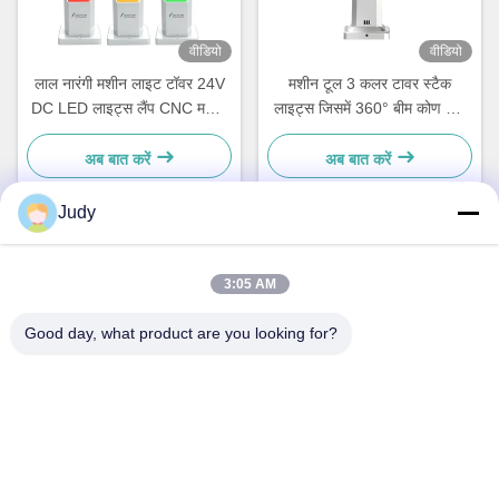
वीडियो
वीडियो
लाल नारंगी मशीन लाइट टॉवर 24V
मशीन टूल 3 कलर टावर स्टैक
DC LED लाइट्स लैंप CNC मशीन
लाइट्स जिसमें 360° बीम कोण और
के लिए बजर अलार्म के साथ
80 Ra कलर रेंडरिंग इंडेक्स है
अब बात करें
अब बात करें
Judy
त्वरित संपर्क
3:05 AM
पता
Good day, what product are you looking for?
सी बिल्डिंग, नान्यू औद्योगिक क्षेत्र, गुआनलन हुआन गुन्नान रोड, लोंग्हुआ जिला,
शेन्ज़ेन, चीन
टेलीफोन
00-86-18922811845