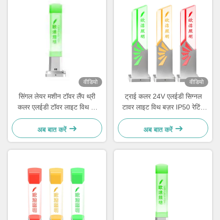
वीडियो
वीडियो
सिंगल लेयर मशीन टॉवर लैंप थ्री
ट्राई कलर 24V एलईडी सिग्नल
कलर एलईडी टॉवर लाइट विथ नो
टावर लाइट विथ बज़र IP50 रेटिंग
डिमर सपोर्ट
360° बीम एंगल
अब बात करें
अब बात करें