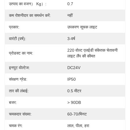
उत्पाद का वजन） Kg）:
0.7
कम रोशनीदार का समर्थन करें:
नहीं
प्रकार:
उपकरण सूचक लाइट
वारंटी (वर्ष):
3-वर्ष
220 वोल्ट एलईडी संकेतक चेतावनी 
प्रोडक्ट का नाम:
लाइट लैंप की कीमत
इनपुट वोल्टेज:
DC24V
संरक्षण ग्रेड:
IP50
तार की लंबाई:
0.5 मीटर
बजर:
> 90DB
चमकदार संख्या:
60-70/मिनट
चमक रंग:
लाल, पीला, हरा