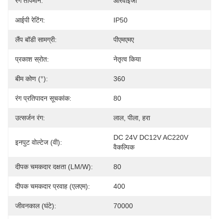
रंग तापमान:
आरवाईजी
आईपी ​​रेटिंग:
IP50
लैंप बॉडी सामग्री:
पीएमएमए
प्रकाश स्रोत:
नेतृत्व किया
बीम कोण (°):
360
रंग प्रतिपादन सूचकांक:
80
उत्सर्जन रंग:
लाल, पीला, हरा
DC 24V DC12V AC220V 
इनपुट वोल्टेज (वी):
वैकल्पिक
दीपक चमकदार दक्षता (LM/W):
80
दीपक चमकदार प्रवाह (एलएम):
400
जीवनकाल (घंटे):
70000