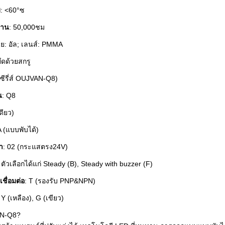
ิ
: <60°ซ
งาน
: 50,000ชม
าย: อัล; เลนส์: PMMA
ยึดด้วยสกรู
(ซีรี่ส์ OUJVAN-Q8)
น
: Q8
เดียว)
A (แบบพับได้)
า
: 02 (กระแสตรง24V)
: ตัวเลือกได้แก่ Steady (B), Steady with buzzer (F)
ชื่อมต่อ
: T (รองรับ PNP&NPN)
 Y (เหลือง), G (เขียว)
AN-Q8?