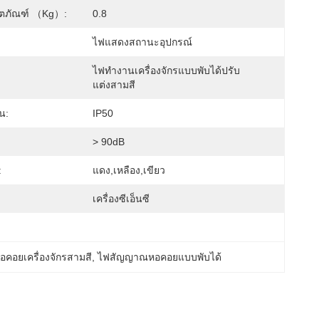
ลิตภัณฑ์ （kg）:
0.8
ไฟแสดงสถานะอุปกรณ์
ไฟทำงานเครื่องจักรแบบพับได้ปรับ
แต่งสามสี
น:
IP50
> 90dB
:
แดง,เหลือง,เขียว
เครื่องซีเอ็นซี
อยเครื่องจักรสามสี
, 
ไฟสัญญาณหอคอยแบบพับได้