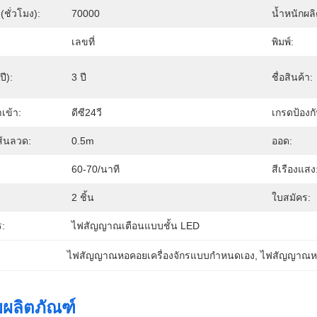
(ชั่วโมง):
70000
น้ำหนักผ
เลขที่
พิมพ์:
ี):
3 ปี
ชื่อสินค้า:
เข้า:
ดีซี24วี
เกรดป้องกั
้นลวด:
0.5m
ออด:
60-70/นาที
สีเรืองแสง
2 ชิ้น
ใบสมัคร:
:
ไฟสัญญาณเตือนแบบชั้น LED
ไฟสัญญาณหอคอยเครื่องจักรแบบกำหนดเอง
, 
ไฟสัญญาณหอค
ผลิตภัณฑ์