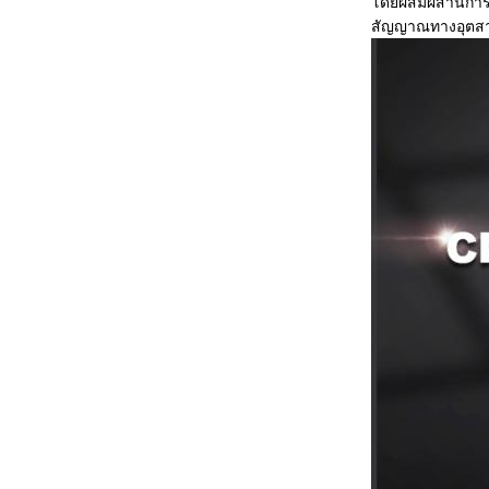
โดยผสมผสานการสร
สัญญาณทางอุตสาห