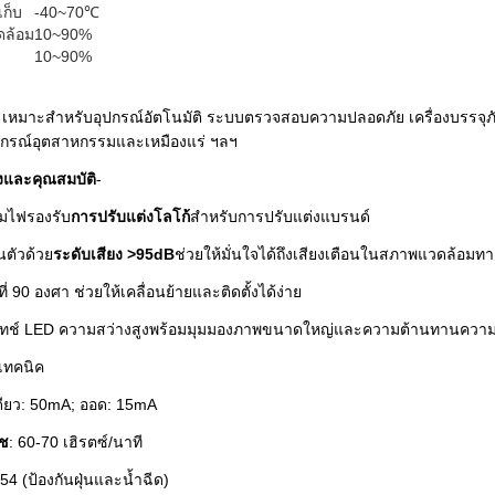
เก็บ
-40~70℃
ดล้อม
10~90%
10~90%
: เหมาะสำหรับอุปกรณ์อัตโนมัติ ระบบตรวจสอบความปลอดภัย เครื่องบรรจุภั
ปกรณ์อุตสาหกรรมและเหมืองแร่ ฯลฯ
งและคุณสมบัติ
-
มไฟรองรับ
การปรับแต่งโลโก้
สำหรับการปรับแต่งแบรนด์
ตัวด้วย
ระดับเสียง >95dB
ช่วยให้มั่นใจได้ถึงเสียงเตือนในสภาพแวดล้อม
ที่ 90 องศา ช่วยให้เคลื่อนย้ายและติดตั้งได้ง่าย
ทช์ LED ความสว่างสูงพร้อมมุมมองภาพขนาดใหญ่และความต้านทานความร้อนต่
เทคนิค
เดียว: 50mA; ออด: 15mA
ลช
: 60-70 เฮิรตซ์/นาที
P54 (ป้องกันฝุ่นและน้ำฉีด)