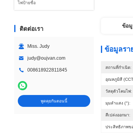
ไฟป้ายชื่อ
ข้อม
ติดต่อเรา
Miss. Judy
ข้อมูลรา
judy@oujvan.com
สถานที่กำเนิด:
008618922811845
อุณหภูมิสี (CCT
วัสดุตัวโคมไฟ:
พูดคุยกันตอนนี้
มุมลำแสง (°):
สีเปล่งออกมา:
ประสิทธิภาพขอ