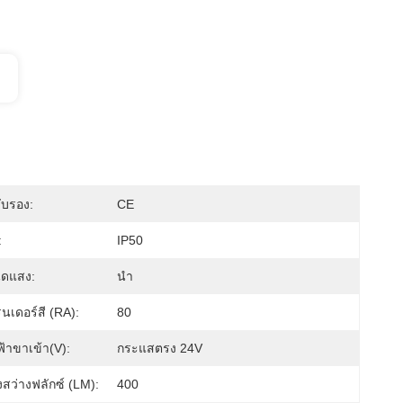
ับรอง:
CE
:
IP50
ิดแสง:
นำ
นเดอร์สี (RA):
80
้าขาเข้า(V):
กระแสตรง 24V
สว่างฟลักซ์ (LM):
400