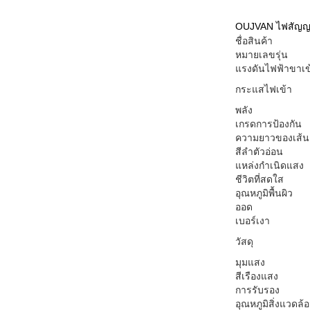
OUJVAN ไฟสัญญาณ
ชื่อสินค้า
หมายเลขรุ่น
แรงดันไฟฟ้าขาเข
กระแสไฟเข้า
พลัง
เกรดการป้องกัน
ความยาวของเส้
สีลำตัวอ่อน
แหล่งกำเนิดแสง
ชีวิตที่สดใส
อุณหภูมิพื้นผิว
ออด
เบอร์เงา
วัสดุ
มุมแสง
สีเรืองแสง
การรับรอง
อุณหภูมิสิ่งแวดล้