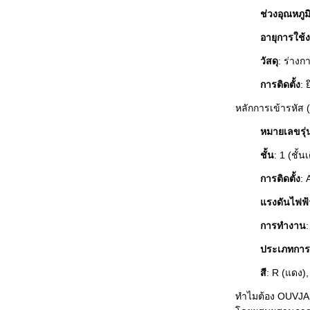
ช่วงอุณหภูม
อายุการใช้
วัสดุ
: ร่างก
การติดตั้ง
: 
หลักการเข้ารหัส 
หมายเลขรุ่
ชั้น
: 1 (ชั้น
การติดตั้ง
: 
แรงดันไฟฟ้
การทำงาน
ประเภทการเ
สี
: R (แดง),
ทำไมต้อง OUVJ