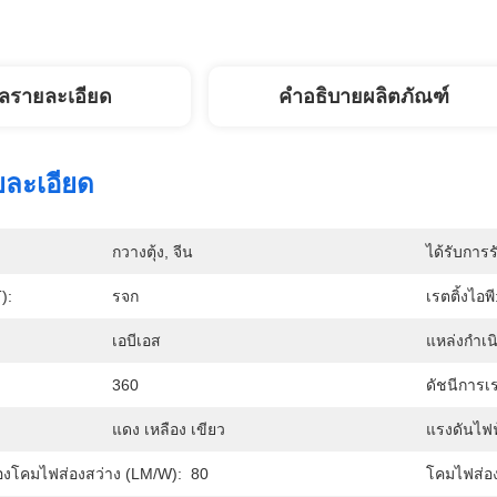
ูลรายละเอียด
คำอธิบายผลิตภัณฑ์
ยละเอียด
กวางตุ้ง, จีน
ได้รับการร
):
รจก
เรตติ้งไอพี
เอบีเอส
แหล่งกำเน
360
ดัชนีการเร
แดง เหลือง เขียว
แรงดันไฟฟ
งโคมไฟส่องสว่าง (LM/W):
80
โคมไฟส่อง