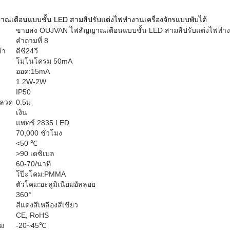
เตือนแบบชั้น LED สามสีปรับแต่งไฟทำงานเครื่องจักรแบบพับได้
ขายส่ง OUJVAN ไฟสัญญาณเตือนแบบชั้น LED สามสีปรับแต่งไฟทำง
คำถามที่ 8
้า
ดีซี24วี
โมโนโครม 50mA
ออด:15mA
1.2W-2W
IP50
นลวด
0.5ม
เงิน
แพทช์ 2835 LED
70,000 ชั่วโมง
<50 ℃
>90 เดซิเบล
60-70/นาที
โป๊ะโคม:PMMA
ตัวโคม:อะลูมิเนียมอัลลอย
360°
สีแดงสีเหลืองสีเขียว
CE, RoHS
อม
-20~45℃