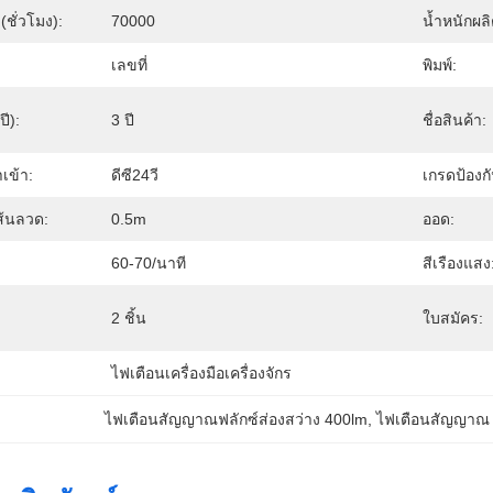
(ชั่วโมง):
70000
น้ำหนักผ
เลขที่
พิมพ์:
ี):
3 ปี
ชื่อสินค้า:
เข้า:
ดีซี24วี
เกรดป้องกั
้นลวด:
0.5m
ออด:
60-70/นาที
สีเรืองแสง
2 ชิ้น
ใบสมัคร:
ไฟเตือนเครื่องมือเครื่องจักร
ไฟเตือนสัญญาณฟลักซ์ส่องสว่าง 400lm
, 
ไฟเตือนสัญญาณ