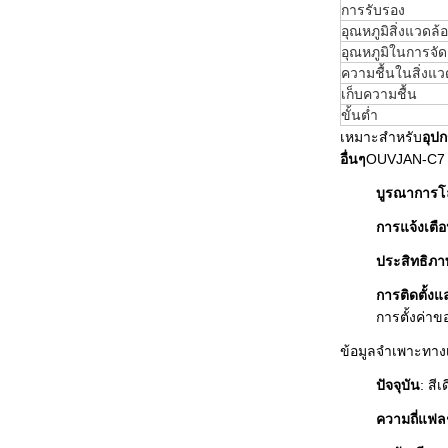
การรับรอง
อุณหภูมิสิ่งแวดล้
อุณหภูมิในการจัด
ความชื้นในสิ่งแว
เก็บความชื้น
ขั้นต่ำ
เหมาะสำหรับ
อุป
อื่นๆ
OUVJAN-C7 
บูรณาการโล
การแจ้งเต
ประสิทธิภา
การติดตั้งแ
การตั้งค่าข
ข้อมูลจำเพาะทาง
ปัจจุบัน
: สี
ความถี่แฟ