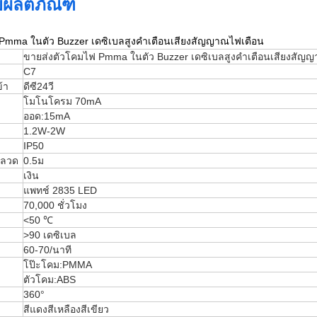
ผลิตภัณฑ์
Pmma ในตัว Buzzer เดซิเบลสูงคำเตือนเสียงสัญญาณไฟเตือน
ขายส่งตัวโคมไฟ Pmma ในตัว Buzzer เดซิเบลสูงคำเตือนเสียงสัญ
C7
้า
ดีซี24วี
โมโนโครม 70mA
ออด:15mA
1.2W-2W
IP50
นลวด
0.5ม
เงิน
แพทช์ 2835 LED
70,000 ชั่วโมง
<50 ℃
>90 เดซิเบล
60-70/นาที
โป๊ะโคม:PMMA
ตัวโคม:ABS
360°
สีแดงสีเหลืองสีเขียว