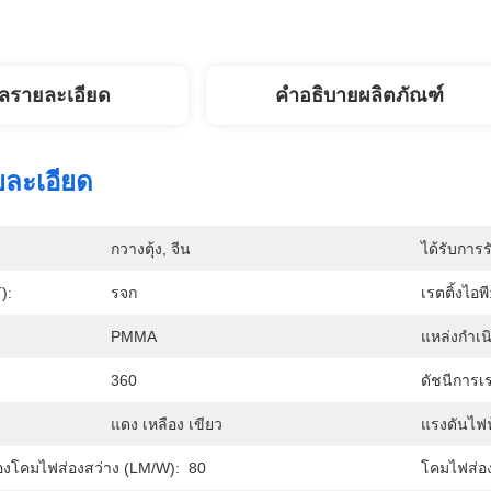
ูลรายละเอียด
คำอธิบายผลิตภัณฑ์
ยละเอียด
กวางตุ้ง, จีน
ได้รับการร
):
รจก
เรตติ้งไอพี
PMMA
แหล่งกำเน
360
ดัชนีการเร
แดง เหลือง เขียว
แรงดันไฟฟ
งโคมไฟส่องสว่าง (LM/W):
80
โคมไฟส่อง