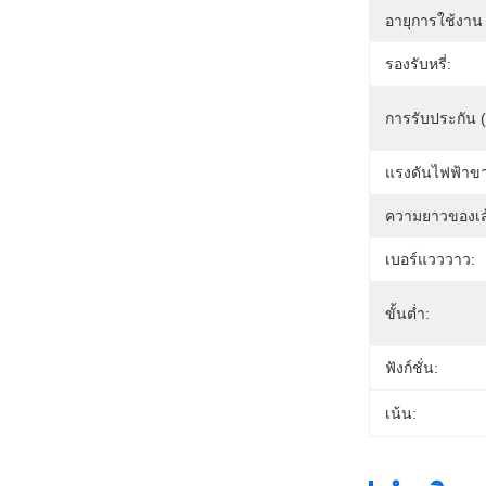
อายุการใช้งาน 
รองรับหรี่:
การรับประกัน (ป
แรงดันไฟฟ้าขา
ความยาวของเส
เบอร์แวววาว:
ขั้นต่ำ:
ฟังก์ชั่น:
เน้น: