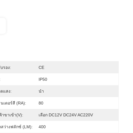
ับรอง:
CE
:
IP50
ิดแสง:
นำ
นเดอร์สี (RA):
80
้าขาเข้า(V):
เลือก DC12V DC24V AC220V
สว่างฟลักซ์ (LM):
400