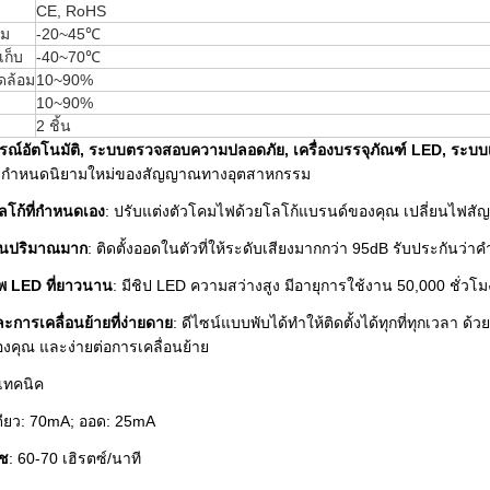
CE, RoHS
อม
-20~45℃
เก็บ
-40~70℃
ดล้อม
10~90%
10~90%
2 ชิ้น
กรณ์อัตโนมัติ, ระบบตรวจสอบความปลอดภัย, เครื่องบรรจุภัณฑ์ LED, ระบบเต
กำหนดนิยามใหม่ของสัญญาณทางอุตสาหกรรม
โก้ที่กำหนดเอง
: ปรับแต่งตัวโคมไฟด้วยโลโก้แบรนด์ของคุณ เปลี่ยนไฟสั
ือนปริมาณมาก
: ติดตั้งออดในตัวที่ให้ระดับเสียงมากกว่า 95dB รับประกันว่า
พ LED ที่ยาวนาน
: มีชิป LED ความสว่างสูง มีอายุการใช้งาน 50,000 ชั่วโ
ละการเคลื่อนย้ายที่ง่ายดาย
: ดีไซน์แบบพับได้ทำให้ติดตั้งได้ทุกที่ทุกเวลา ด้วยว
องคุณ และง่ายต่อการเคลื่อนย้าย
เทคนิค
เดียว: 70mA; ออด: 25mA
ลช
: 60-70 เฮิรตซ์/นาที