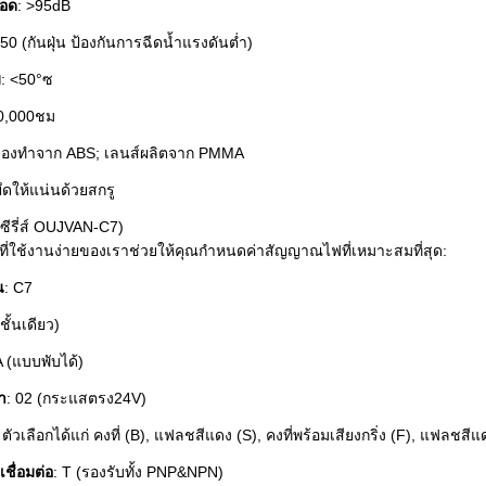
ออด
: >95dB
P50 (กันฝุ่น ป้องกันการฉีดน้ำแรงดันต่ำ)
ิ
: <50°ซ
50,000ชม
ครื่องทำจาก ABS; เลนส์ผลิตจาก PMMA
ยึดให้แน่นด้วยสกรู
ซีรี่ส์ OUJVAN-C7)
ที่ใช้งานง่ายของเราช่วยให้คุณกำหนดค่าสัญญาณไฟที่เหมาะสมที่สุด:
น
: C7
ชั้นเดียว)
A (แบบพับได้)
า
: 02 (กระแสตรง24V)
 ตัวเลือกได้แก่ คงที่ (B), แฟลชสีแดง (S), คงที่พร้อมเสียงกริ่ง (F), แฟลชสีแ
ชื่อมต่อ
: T (รองรับทั้ง PNP&NPN)