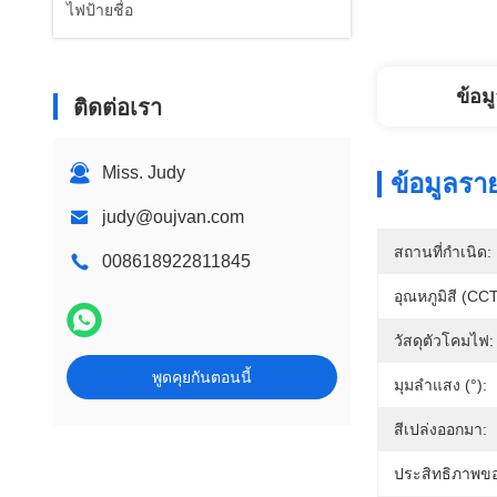
ไฟป้ายชื่อ
ข้อม
ติดต่อเรา
Miss. Judy
ข้อมูลรา
judy@oujvan.com
สถานที่กำเนิด:
008618922811845
อุณหภูมิสี (CCT
วัสดุตัวโคมไฟ:
พูดคุยกันตอนนี้
มุมลำแสง (°):
สีเปล่งออกมา:
ประสิทธิภาพขอ