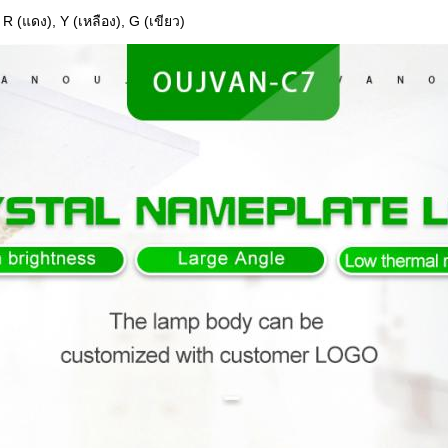
 R (แดง), Y (เหลือง), G (เขียว)