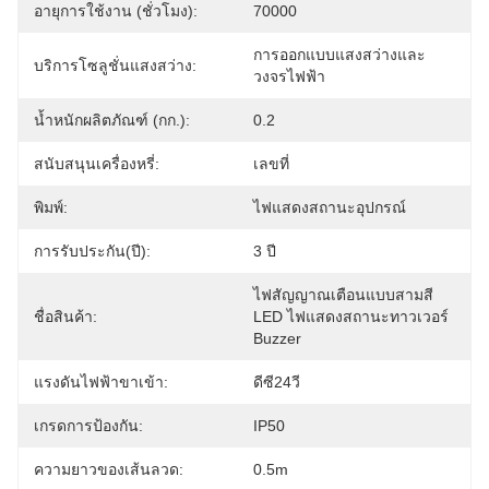
อายุการใช้งาน (ชั่วโมง):
70000
การออกแบบแสงสว่างและ
บริการโซลูชั่นแสงสว่าง:
วงจรไฟฟ้า
น้ำหนักผลิตภัณฑ์ (กก.):
0.2
สนับสนุนเครื่องหรี่:
เลขที่
พิมพ์:
ไฟแสดงสถานะอุปกรณ์
การรับประกัน(ปี):
3 ปี
ไฟสัญญาณเตือนแบบสามสี 
ชื่อสินค้า:
LED ไฟแสดงสถานะทาวเวอร์ 
Buzzer
แรงดันไฟฟ้าขาเข้า:
ดีซี24วี
เกรดการป้องกัน:
IP50
ความยาวของเส้นลวด:
0.5m