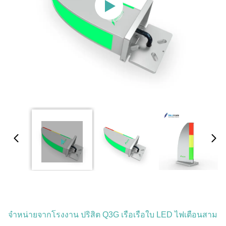
จําหน่ายจากโรงงาน ปริสิต Q3G เรือเรือใบ LED ไฟเตือนสาม