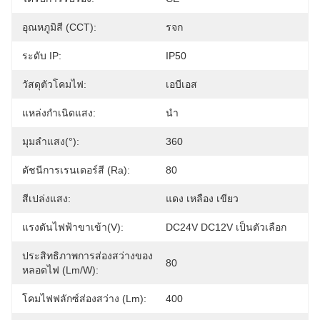
อุณหภูมิสี (CCT):
รจก
ระดับ IP:
IP50
วัสดุตัวโคมไฟ:
เอบีเอส
แหล่งกำเนิดแสง:
นำ
มุมลำแสง(°):
360
ดัชนีการเรนเดอร์สี (Ra):
80
สีเปล่งแสง:
แดง เหลือง เขียว
แรงดันไฟฟ้าขาเข้า(V):
DC24V DC12V เป็นตัวเลือก
ประสิทธิภาพการส่องสว่างของ
80
หลอดไฟ (lm/w):
โคมไฟฟลักซ์ส่องสว่าง (lm):
400