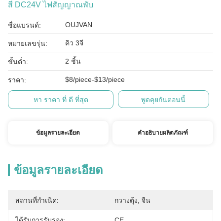
สี DC24V ไฟสัญญาณพับ
OUJVAN
ชื่อแบรนด์:
คิว 3จี
หมายเลขรุ่น:
2 ชิ้น
ขั้นต่ำ:
$8/piece-$13/piece
ราคา:
หา ราคา ที่ ดี ที่สุด
พูดคุยกันตอนนี้
ข้อมูลรายละเอียด
คำอธิบายผลิตภัณฑ์
ข้อมูลรายละเอียด
สถานที่กำเนิด:
กวางตุ้ง, จีน
ได้รับการรับรอง:
CE