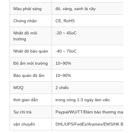
Màu phát sáng
đỏ, vàng, xanh lá cây
Chứng nhận
CE, RoHS
Nhiệt độ môi
-20 ~ 45oC
trường
Nhiệt độ bảo quản
-40 ~ 70oC
Độ ẩm môi trường
10~90%
Bảo quản độ ẩm
10~90%
MOQ
2 chiếc
thời gian dẫn
trong vòng 1-3 ngày làm việc
Sự chi trả
Paypal/WU/TT/Đảm bảo thương mại/Tiền
vận chuyển
DHL/UPS/FedEx/Aramex/EMS/HK Bài