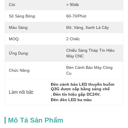
Còi:
> 90db
Số Sáng Bóng:
60-70/phút
Màu Sáng:
Đỏ, Vàng, Xanh Lá Cây
MOQ:
2 Chiếc
Chiếu Sáng Tháp Tín Hiệu 
Ứng Dụng:
Máy CNC
Đèn Cảnh Báo Máy Công 
Chức Năng:
Cụ
Đèn cảnh báo LED thuyền buồm 
Q3G được cấp bằng sáng chế
Làm nổi bật:
, 
, 
Đèn tín hiệu gấp DC24V
Đèn đèn LED ba màu
Mô Tả Sản Phẩm