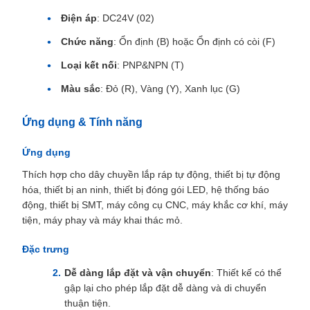
Điện áp
: DC24V (02)
Chức năng
: Ổn định (B) hoặc Ổn định có còi (F)
Loại kết nối
: PNP&NPN (T)
Màu sắc
: Đỏ (R), Vàng (Y), Xanh lục (G)
Ứng dụng & Tính năng
Ứng dụng
Thích hợp cho dây chuyền lắp ráp tự động, thiết bị tự động
hóa, thiết bị an ninh, thiết bị đóng gói LED, hệ thống báo
động, thiết bị SMT, máy công cụ CNC, máy khắc cơ khí, máy
tiện, máy phay và máy khai thác mỏ.
Đặc trưng
Dễ dàng lắp đặt và vận chuyển
: Thiết kế có thể
gập lại cho phép lắp đặt dễ dàng và di chuyển
thuận tiện.