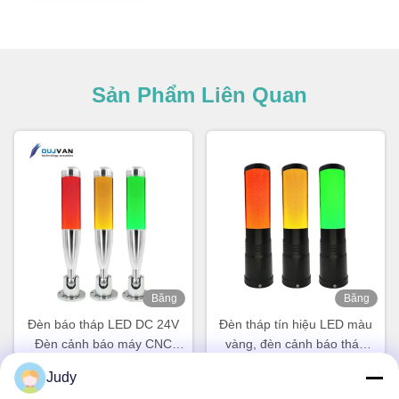
Sản Phẩm Liên Quan
Băng
Băng
hình
hình
Đèn báo tháp LED DC 24V
Đèn tháp tín hiệu LED màu
Đèn cảnh báo máy CNC
vàng, đèn cảnh báo tháp
LED nhôm Ổn định
cho máy móc, 3 màu nháy,
Judy
12V 24V
Nói Chuyện Ngay.
Nói Chuyện Ngay.