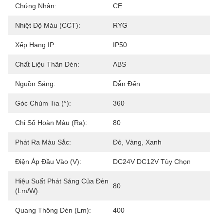
Chứng Nhận:
CE
Nhiệt Độ Màu (CCT):
RYG
Xếp Hạng IP:
IP50
Chất Liệu Thân Đèn:
ABS
Nguồn Sáng:
Dẫn Đến
Góc Chùm Tia (°):
360
Chỉ Số Hoàn Màu (Ra):
80
Phát Ra Màu Sắc:
Đỏ, Vàng, Xanh
Điện Áp Đầu Vào (V):
DC24V DC12V Tùy Chọn
Hiệu Suất Phát Sáng Của Đèn
80
(lm/w):
Quang Thông Đèn (lm):
400