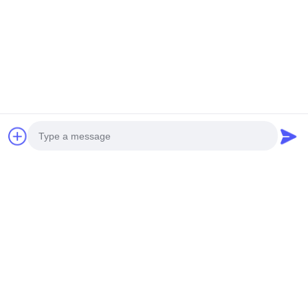
Photo
Video Call
Audio Call