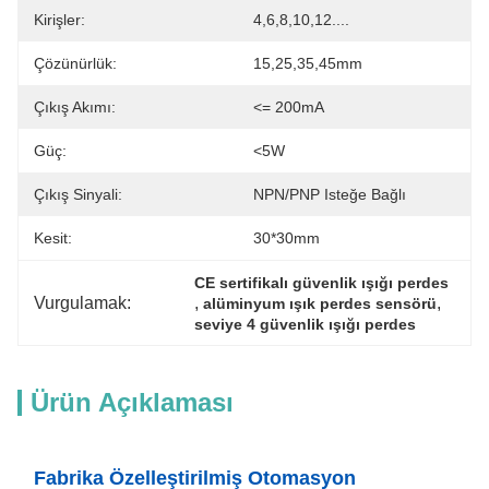
Kirişler:
4,6,8,10,12....
Çözünürlük:
15,25,35,45mm
Çıkış Akımı:
<= 200mA
Güç:
<5W
Çıkış Sinyali:
NPN/PNP Isteğe Bağlı
Kesit:
30*30mm
CE sertifikalı güvenlik ışığı perdes
Vurgulamak:
, 
, 
alüminyum ışık perdes sensörü
seviye 4 güvenlik ışığı perdes
Ürün Açıklaması
Fabrika Özelleştirilmiş Otomasyon