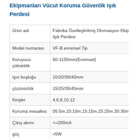
Ekipmanları Vücut Koruma Güvenlik Işık
Perdesi
Ürün adı
Fabrika Özelleştirilmiş Otomasyon Ekipman
Işık Perdesi
Model numarası
VF-B evrensel Tip
Koruyucu
60-1150mm(Evrensel)
yükseklik
Işın boşluğu
10/20/30/40mm
çözünürlük
15/25/35/45mm
Kirişler
4,6,8,10,12
Koruma mesafesi
05:5m,10:10m,15:15m,25:25m,30:30m
Çıkış akımı
<=200mA
güç
<5W