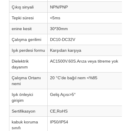
Çıkış sinyali
NPN/PNP
Tepki süresi
<5ms
enine kesit
30*30mm
Çalışma gerilimi
DC10-DC32V
Işık perdesi formu
Karşıdan karşıya
Dielektrik
AC1500V.60S.Arıza veya titreme yok
dayanım
Çalışma Ortamı
20 °C'de bağıl nem <%85
nemi
Işık önleyici
Geliş Açısı>5°
girişim
Sertifikasyon
CE,RoHS
kabuk koruma
IP50/IP54
sınıfı