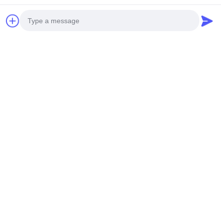
Photo
Video Call
Audio Call