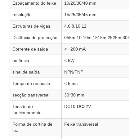
Espaçamento do feixe
10/20/30/40 mm
resolução
15/25/35/45 mm
Estruturas de vigas
4,6,8,10,12
Distância de protecção
055m,10:10m,1515m,2525m,3030m
Corrente de saída
<= 200 mA
potência
< 5W
sinal de saída
NPN/PNP
Tempo de resposta
< 5 ms
secção transversal
30*30 mm
Tensão de
DC10-DC32V
funcionamento
Forma de cortina de
Feixe transversal
luz