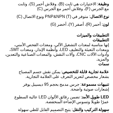
وظيفة
: الاختيارات هي ثابت (B)، وفلاش أحمر (S)، وثابت
مع الجرس (F)، وفلاش أحمر مع الجرس (C)
نوع الاتصال
: متوفر في PNP&NPN (T) ونوع الاتصال (C)
لون
: أحمر (R)، أصفر (Y)، أخضر (G)
التطبيقات والميزات
التطبيقات
إنها مناسبة لمعدات التشغيل الآلي، ومعدات الفحص الأمني،
ومعدات التعبئة والتغليف LED، وأنظمة الإنذار، ومعدات SMT،
وأدوات الآلات CNC، وآلات النقش، والمعدات الصناعية والتعدين،
والمزيد.
سمات
علامة تجارية قابلة للتخصيص
: يمكن نقش جسم المصباح
بشعار مخصص لتعزيز التعرف على العلامة التجارية.
تنبيهات مسموعة
: جرس مدمج بحجم 95 ديسيبل يوفر
إشعارات صوتية واضحة.
LED طويل الأمد
: تضمن رقائق الألوان LED عالية السطوع
عمرًا طويلًا وتسوس الإضاءة المنخفضة.
سهولة التركيب والنقل
: يتيح التصميم القابل للطي سهولة