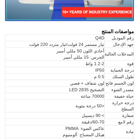
مواصفات المنتج
رقم الموديل
Q4D
جهد الإدخال
تيار مستمر 24 فولت/تيار متردد 220 فولت
أحادي اللون 50 مللي أمبير
المدخلات الحالية
الجرس: 15 مللي أمبير
قوة
1.2-2 واط
درجة الحماية
IP50
طول السلك
0.5 م
لون الجسم فاتح
لون شفاف + فضي
مصدر الضوء
التصحيح 2835 LED
حياة خفيفة
70000 ساعة
درجة حرارة
<50 درجة مئوية
السطح
صفارة
> 90 ديسيبل
رقم لامع
60-70/دقيقة
عاكس الضوء: PMMA
مادة
هيكل المصباح: ألومنيوم