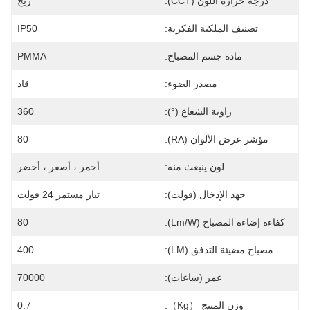
درجة حرارة اللون (CCT):
ريج
تصنيف الملكية الفكرية:
IP50
مادة جسم المصباح:
PMMA
مصدر الضوء:
قاد
زاوية الشعاع (°):
360
مؤشر عرض الألوان (RA):
80
لون ينبعث منه:
أحمر ، أصفر ، أخضر
جهد الإدخال (فولت):
تيار مستمر 24 فولت
كفاءة إضاءة المصباح (lm/w):
80
مصباح مضيئة التدفق (LM):
400
عمر (ساعات):
70000
وزن المنتج （kg）:
0.7