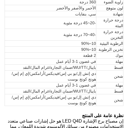
زاوية الضوء
360 درجة
لون متوهج
الأحمر والأصفر والأخضر
شهادة
سي، بنفايات
درجة حرارة
-20~45 درجة مئوية
البيئة
درجة حرارة
-40~70 درجة مئوية
التخزين
الرطوبة البيئية
10~90%
تخزين الرطوبة
10~90%
موك
2 قطعة
مهلة
في غضون 1-3 أيام عمل
قسط
بايبال/WU/TT/ضمان التجارة/غرام المال/النقد
دي إتش إل/يو بي إس/فيديكس/أرامكس/إي إم إس/
شحن
هونج كونج بوست
مهلة
في غضون 1-3 أيام عمل
قسط
بايبال/WU/TT/ضمان التجارة/غرام المال/النقد
دي إتش إل/يو بي إس/فيديكس/أرامكس/إي إم إس/
شحن
هونج كونج بوست
نظرة عامة على المنتج
إن مصباح برج الإشارة LED Q4D هو حل إشارات صناعي متعدد
الاستخدامات مصنوع من سبائك الألومنيوم شديدة اللمعان، مما