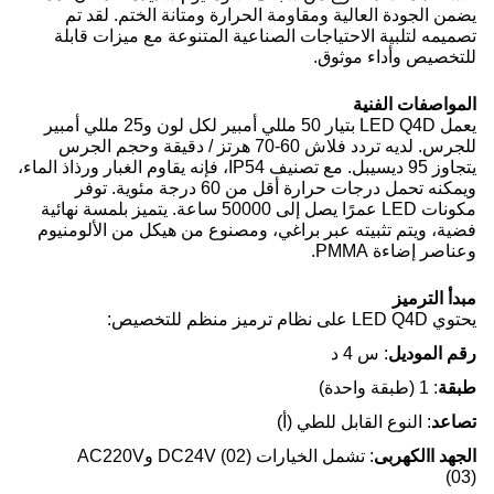
يضمن الجودة العالية ومقاومة الحرارة ومتانة الختم. لقد تم
تصميمه لتلبية الاحتياجات الصناعية المتنوعة مع ميزات قابلة
للتخصيص وأداء موثوق.
المواصفات الفنية
يعمل LED Q4D بتيار 50 مللي أمبير لكل لون و25 مللي أمبير
للجرس. لديه تردد فلاش 60-70 هرتز / دقيقة وحجم الجرس
يتجاوز 95 ديسيبل. مع تصنيف IP54، فإنه يقاوم الغبار ورذاذ الماء،
ويمكنه تحمل درجات حرارة أقل من 60 درجة مئوية. توفر
مكونات LED عمرًا يصل إلى 50000 ساعة. يتميز بلمسة نهائية
فضية، ويتم تثبيته عبر براغي، ومصنوع من هيكل من الألومنيوم
وعناصر إضاءة PMMA.
مبدأ الترميز
يحتوي LED Q4D على نظام ترميز منظم للتخصيص:
رقم الموديل
: س 4 د
طبقة
: 1 (طبقة واحدة)
تصاعد
: النوع القابل للطي (أ)
الجهد االكهربى
: تشمل الخيارات DC24V (02) وAC220V
(03)