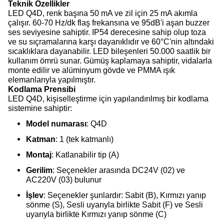
Teknik Özellikler
LED Q4D, renk başına 50 mA ve zil için 25 mA akımla
çalışır. 60-70 Hz/dk flaş frekansına ve 95dB'i aşan buzzer
ses seviyesine sahiptir. IP54 derecesine sahip olup toza
ve su sıçramalarına karşı dayanıklıdır ve 60°C'nin altındaki
sıcaklıklara dayanabilir. LED bileşenleri 50.000 saatlik bir
kullanım ömrü sunar. Gümüş kaplamaya sahiptir, vidalarla
monte edilir ve alüminyum gövde ve PMMA ışık
elemanlarıyla yapılmıştır.
Kodlama Prensibi
LED Q4D, kişiselleştirme için yapılandırılmış bir kodlama
sistemine sahiptir:
Model numarası
: Q4D
Katman
: 1 (tek katmanlı)
Montaj
: Katlanabilir tip (A)
Gerilim
: Seçenekler arasında DC24V (02) ve
AC220V (03) bulunur
İşlev
: Seçenekler şunlardır: Sabit (B), Kırmızı yanıp
sönme (S), Sesli uyarıyla birlikte Sabit (F) ve Sesli
uyarıyla birlikte Kırmızı yanıp sönme (C)