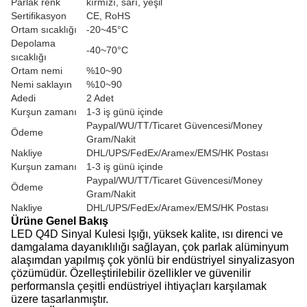
Parlak renk
kırmızı, sarı, yeşil
Sertifikasyon
CE, RoHS
Ortam sıcaklığı
-20~45°C
Depolama
-40~70°C
sıcaklığı
Ortam nemi
%10~90
Nemi saklayın
%10~90
Adedi
2 Adet
Kurşun zamanı
1-3 iş günü içinde
Paypal/WU/TT/Ticaret Güvencesi/Money
Ödeme
Gram/Nakit
Nakliye
DHL/UPS/FedEx/Aramex/EMS/HK Postası
Kurşun zamanı
1-3 iş günü içinde
Paypal/WU/TT/Ticaret Güvencesi/Money
Ödeme
Gram/Nakit
Nakliye
DHL/UPS/FedEx/Aramex/EMS/HK Postası
Ürüne Genel Bakış
LED Q4D Sinyal Kulesi Işığı, yüksek kalite, ısı direnci ve
damgalama dayanıklılığı sağlayan, çok parlak alüminyum
alaşımdan yapılmış çok yönlü bir endüstriyel sinyalizasyon
çözümüdür. Özelleştirilebilir özellikler ve güvenilir
performansla çeşitli endüstriyel ihtiyaçları karşılamak
üzere tasarlanmıştır.