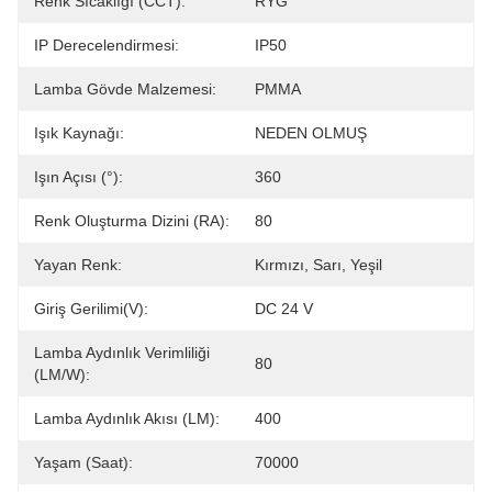
Renk Sıcaklığı (CCT):
RYG
IP Derecelendirmesi:
IP50
Lamba Gövde Malzemesi:
PMMA
Işık Kaynağı:
NEDEN OLMUŞ
Işın Açısı (°):
360
Renk Oluşturma Dizini (RA):
80
Yayan Renk:
Kırmızı, Sarı, Yeşil
Giriş Gerilimi(V):
DC 24 V
Lamba Aydınlık Verimliliği
80
(LM/W):
Lamba Aydınlık Akısı (LM):
400
Yaşam (saat):
70000