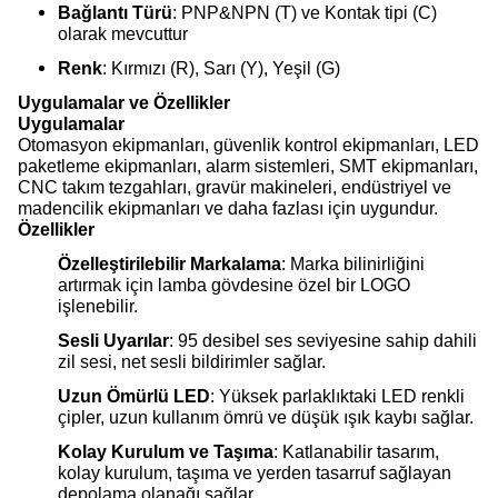
Bağlantı Türü
: PNP&NPN (T) ve Kontak tipi (C)
olarak mevcuttur
Renk
: Kırmızı (R), Sarı (Y), Yeşil (G)
Uygulamalar ve Özellikler
Uygulamalar
Otomasyon ekipmanları, güvenlik kontrol ekipmanları, LED
paketleme ekipmanları, alarm sistemleri, SMT ekipmanları,
CNC takım tezgahları, gravür makineleri, endüstriyel ve
madencilik ekipmanları ve daha fazlası için uygundur.
Özellikler
Özelleştirilebilir Markalama
: Marka bilinirliğini
artırmak için lamba gövdesine özel bir LOGO
işlenebilir.
Sesli Uyarılar
: 95 desibel ses seviyesine sahip dahili
zil sesi, net sesli bildirimler sağlar.
Uzun Ömürlü LED
: Yüksek parlaklıktaki LED renkli
çipler, uzun kullanım ömrü ve düşük ışık kaybı sağlar.
Kolay Kurulum ve Taşıma
: Katlanabilir tasarım,
kolay kurulum, taşıma ve yerden tasarruf sağlayan
depolama olanağı sağlar.