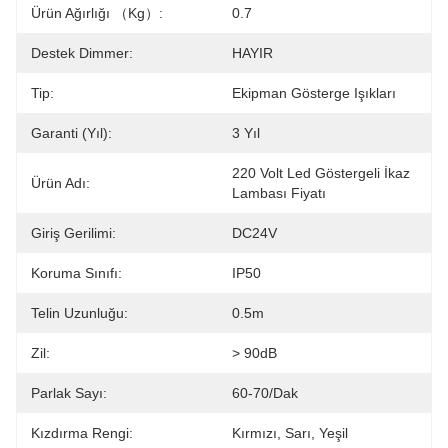
Ürün Ağırlığı （kg）:
0.7
Destek Dimmer:
HAYIR
Tip:
Ekipman Gösterge Işıkları
Garanti (yıl):
3 Yıl
220 Volt Led Göstergeli İkaz 
Ürün Adı:
Lambası Fiyatı
Giriş Gerilimi:
DC24V
Koruma Sınıfı:
IP50
Telin Uzunluğu:
0.5m
Zil:
> 90dB
Parlak Sayı:
60-70/dak
Kızdırma Rengi:
Kırmızı, Sarı, Yeşil