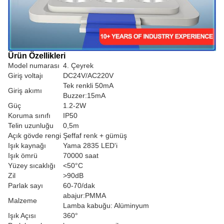
Ürün Özellikleri
Model numarası
4. Çeyrek
Giriş voltajı
DC24V/AC220V
Tek renkli 50mA
Giriş akımı
Buzzer:15mA
Güç
1.2-2W
Koruma sınıfı
IP50
Telin uzunluğu
0,5m
Açık gövde rengi
Şeffaf renk + gümüş
Işık kaynağı
Yama 2835 LED'i
Işık ömrü
70000 saat
Yüzey sıcaklığı
<50°C
Zil
>90dB
Parlak sayı
60-70/dak
abajur:PMMA
Malzeme
Lamba kabuğu: Alüminyum
Işık Açısı
360°