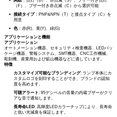
関数
：点灯（B）、赤点滅（S）、ブザー付き点灯
（F）、ブザー付き赤点滅（C）から選択可能
接続タイプ
：PNP&NPN（T）と接点タイプ（C）を
用意
色
：赤(R)、黄(Y)、緑(G)
アプリケーションと機能
アプリケーション
オートメーション機器、セキュリティ検査機器、LEDパッ
ケージ機器、警報システム、SMT機器、CNC工作機械、
彫刻機、産業用および鉱山機器などに適しています。
特徴
カスタマイズ可能なブランディング
: ランプ本体にカ
スタムロゴを刻印することができ、ブランドの認知
度を高めます。
可聴アラート
: 95デシベルの音量の内蔵ブザーがクリ
アな音で通知します。
長寿命LED
: 高輝度LEDカラーチップにより、長寿命
と低い光減衰を保証します。