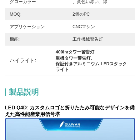
グローカラー:
、黄色い赤い、緑
MOQ:
2個のPC
アプリケーション:
CNCマシン
機能:
工作機械警告灯
, 
400lmタワー警告灯
, 
重機タワー警告灯
ハイライト:
保証付きアルミニウム LEDスタック
ライト
製品説明
LED Q4D: カスタムロゴと折りたたみ可能なデザインを備
えた高性能産業用信号塔