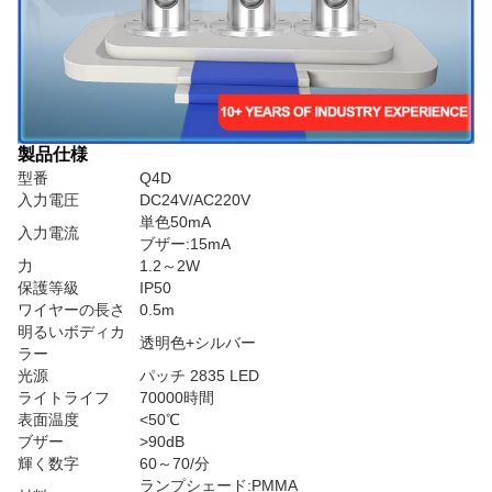
製品仕様
型番
Q4D
入力電圧
DC24V/AC220V
単色50mA
入力電流
ブザー:15mA
力
1.2～2W
保護等級
IP50
ワイヤーの長さ
0.5m
明るいボディカ
透明色+シルバー
ラー
光源
パッチ 2835 LED
ライトライフ
70000時間
表面温度
<50℃
ブザー
>90dB
輝く数字
60～70/分
ランプシェード:PMMA