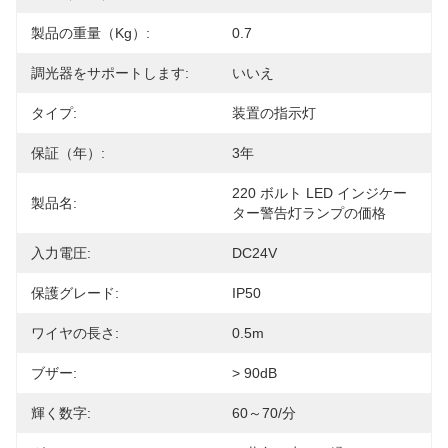
製品の重量（kg）:
0.7
調光器をサポートします:
いいえ
タイプ:
装置の指示灯
保証（年）:
3年
220 ボルト LED インジケー
製品名:
ター警告灯ランプの価格
入力電圧:
DC24V
保護グレード:
IP50
ワイヤの長さ:
0.5m
ブザー:
> 90dB
輝く数字:
60～70/分