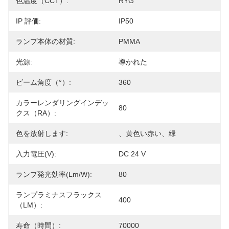
色温度（CCT）:
RYG
IP 評価:
IP50
ランプ本体の材質:
PMMA
光源:
導かれた
ビーム角度（°）:
360
カラーレンダリングインデッ
80
クス（RA）:
色を放射します:
、黄色い赤い、緑
入力電圧(V):
DC 24 V
ランプ発光効率(lm/w):
80
ランプラミナスフラックス
400
（LM）:
寿命（時間）:
70000