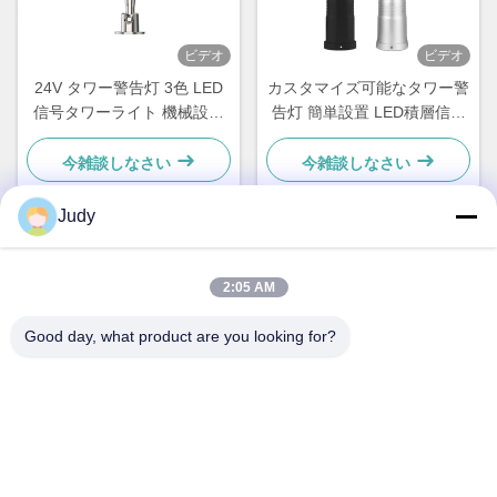
ビデオ
ビデオ
24V タワー警告灯 3色 LED
カスタマイズ可能なタワー警
信号タワーライト 機械設備
告灯 簡単設置 LED積層信号
インジケーター用
灯 IP54定格
今雑談しなさい
今雑談しなさい
Judy
迅速な連絡
2:05 AM
住所
Good day, what product are you looking for?
中国、深セン市、龍華区、観瀾、環観南路、南粤工業団地C
棟
Tel
00-86-18922811845