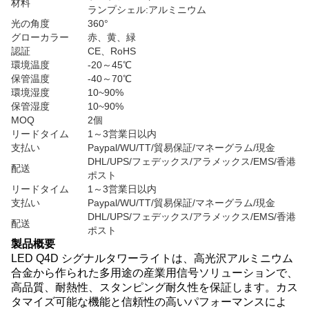
材料
ランプシェル:アルミニウム
光の角度
360°
グローカラー
赤、黄、緑
認証
CE、RoHS
環境温度
-20～45℃
保管温度
-40～70℃
環境湿度
10~90%
保管湿度
10~90%
MOQ
2個
リードタイム
1～3営業日以内
支払い
Paypal/WU/TT/貿易保証/マネーグラム/現金
DHL/UPS/フェデックス/アラメックス/EMS/香港
配送
ポスト
リードタイム
1～3営業日以内
支払い
Paypal/WU/TT/貿易保証/マネーグラム/現金
DHL/UPS/フェデックス/アラメックス/EMS/香港
配送
ポスト
製品概要
LED Q4D シグナルタワーライトは、高光沢アルミニウム
合金から作られた多用途の産業用信号ソリューションで、
高品質、耐熱性、スタンピング耐久性を保証します。カス
タマイズ可能な機能と信頼性の高いパフォーマンスによ