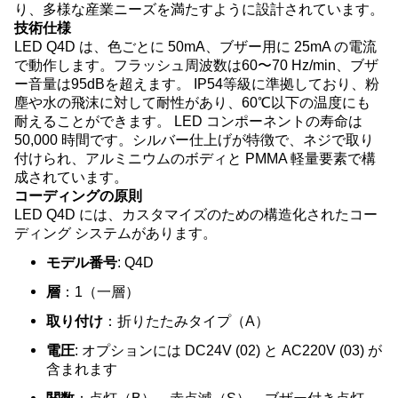
り、多様な産業ニーズを満たすように設計されています。
技術仕様
LED Q4D は、色ごとに 50mA、ブザー用に 25mA の電流
で動作します。フラッシュ周波数は60〜70 Hz/min、ブザ
ー音量は95dBを超えます。 IP54等級に準拠しており、粉
塵や水の飛沫に対して耐性があり、60℃以下の温度にも
耐えることができます。 LED コンポーネントの寿命は
50,000 時間です。シルバー仕上げが特徴で、ネジで取り
付けられ、アルミニウムのボディと PMMA 軽量要素で構
成されています。
コーディングの原則
LED Q4D には、カスタマイズのための構造化されたコー
ディング システムがあります。
モデル番号
: Q4D
層
：1（一層）
取り付け
：折りたたみタイプ（A）
電圧
: オプションには DC24V (02) と AC220V (03) が
含まれます