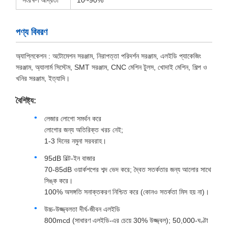
সংরক্ষণ আর্দ্রতা
10~90%
পণ্য বিবরণ
অ্যাপ্লিকেশন : অটোমেশন সরঞ্জাম, নিরাপত্তা পরিদর্শন সরঞ্জাম, এলইডি প্যাকেজিং
সরঞ্জাম, অ্যালার্ম সিস্টেম, SMT সরঞ্জাম, CNC মেশিন টুলস, খোদাই মেশিন, শিল্প ও
খনির সরঞ্জাম, ইত্যাদি।
বৈশিষ্ট্য:
লেজার লোগো সমর্থন করে
লোগোর জন্য অতিরিক্ত খরচ নেই;
1-3 দিনের নমুনা সরবরাহ।
95dB বিল্ট-ইন বাজার
70-85dB ওয়ার্কশপের শব্দ ভেদ করে; দ্বৈত সতর্কতার জন্য আলোর সাথে
সিঙ্ক করে।
100% অসঙ্গতি সনাক্তকরণ নিশ্চিত করে (কোনও সতর্কতা মিস হয় না)।
উচ্চ-উজ্জ্বলতা দীর্ঘ-জীবন এলইডি
800mcd (সাধারণ এলইডি-এর চেয়ে 30% উজ্জ্বল); 50,000-ঘণ্টা