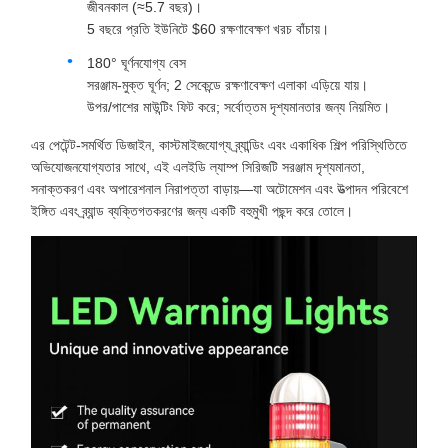
জীবনকাল (≈5.7 বছর)।
5 বছরে প্রতি ইউনিটে $60 রক্ষণাবেক্ষণ খরচ বাঁচায়।
180° ঘূর্ণনযোগ্য বেস
সরঞ্জাম-মুক্ত ঘূর্ণন; 2 সেকেন্ডে রক্ষণাবেক্ষণ এলাকা এড়িয়ে যায়।
উপর/পাশের মাউন্টিং ফিট করে; সর্বোত্তম দৃশ্যমানতার জন্য নিয়মিত।
এর পেটেন্ট-সমর্থিত ডিজাইন, কাস্টমাইজযোগ্য ব্র্যান্ডিং এবং একাধিক শিল্প পরিস্থিতিতে
অভিযোজনযোগ্যতার সাথে, এই এলইডি ল্যাম্প সিরিজটি সরঞ্জাম দৃশ্যমানতা,
সনাক্তকরণ এবং অপারেশনাল নিরাপত্তা বাড়ায়—যা অটোমেশন এবং উত্পাদন পরিবেশে
ইঙ্গিত এবং ব্র্যান্ড ব্যক্তিগতকরণের জন্য একটি বহুমুখী পছন্দ করে তোলে।