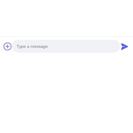
Photo
Video Call
Audio Call