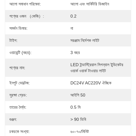
আলো সমাধান পরিষেবা:
আলো এবং সার্কিটরি ডিজাইন
পণ্যের ওজন （কেজি）:
0.2
সমর্থন ডিমার:
না
টাইপ:
সরঞ্জাম নির্দেশক লাইট
ওয়ারেন্টি (বছর):
3 বছর
LED ইন্ডাস্ট্রিয়াল সিগন্যাল ইন্ডিকেটর 
পণ্যের নাম:
ওয়ার্ক ওয়ার্ক টাওয়ার লাইট
ইনপুট ভোল্টেজ:
DC24V AC220V ঐচ্ছিক
সুরক্ষা গ্রেড:
আইপি 50
তারের দৈর্ঘ্য:
0.5 মি
গুঞ্জন:
> 90 ডিবি
চকচকে সংখ্যা:
৬০-৭০/মিনিট