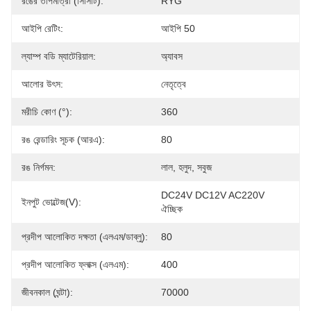
রঙের তাপমাত্রা (সিসিটি):
RYG
আইপি রেটিং:
আইপি 50
ল্যাম্প বডি ম্যাটেরিয়াল:
অ্যাবস
আলোর উৎস:
নেতৃত্বে
মরীচি কোণ (°):
360
রঙ রেন্ডারিং সূচক (আরএ):
80
রঙ নির্গমন:
লাল, হলুদ, সবুজ
DC24V DC12V AC220V 
ইনপুট ভোল্টেজ(V):
ঐচ্ছিক
প্রদীপ আলোকিত দক্ষতা (এলএম/ডাব্লু):
80
প্রদীপ আলোকিত ফ্লাক্স (এলএম):
400
জীবনকাল (ঘন্টা):
70000