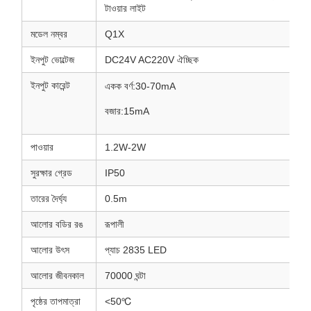
টাওয়ার লাইট
মডেল নম্বর
Q1X
ইনপুট ভোল্টেজ
DC24V AC220V ঐচ্ছিক
ইনপুট কারেন্ট
একক বর্ণ:30-70mA
বজার:15mA
পাওয়ার
1.2W-2W
সুরক্ষার গ্রেড
IP50
তারের দৈর্ঘ্য
0.5m
আলোর বডির রঙ
রূপালী
আলোর উৎস
প্যাচ 2835 LED
আলোর জীবনকাল
70000 ঘন্টা
পৃষ্ঠের তাপমাত্রা
<50℃