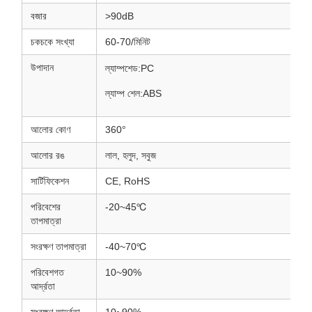
বজার
>90dB
চকচকে সংখ্যা
60-70/মিনিট
উপাদান
ল্যাম্পশেড:PC
ল্যাম্প শেল:ABS
আলোর কোণ
360°
আলোর রঙ
লাল, হলুদ, সবুজ
সার্টিফিকেশন
CE, RoHS
পরিবেশের
-20~45℃
তাপমাত্রা
সংরক্ষণ তাপমাত্রা
-40~70℃
পরিবেশগত
10~90%
আর্দ্রতা