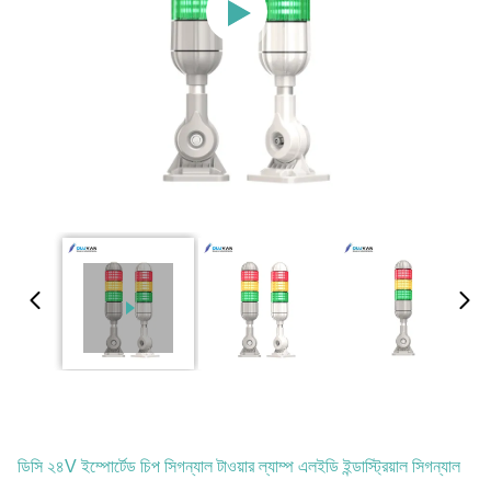
ডিসি ২৪V ইম্পোর্টেড চিপ সিগন্যাল টাওয়ার ল্যাম্প এলইডি ইন্ডাস্ট্রিয়াল সিগন্যাল