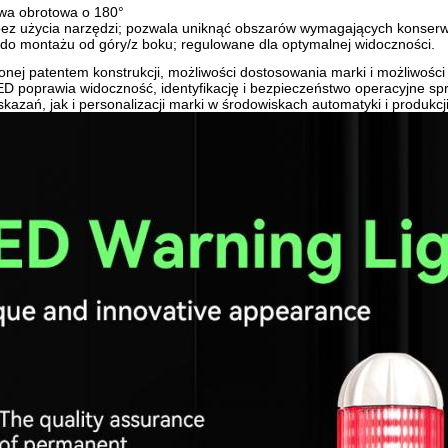
wa obrotowa o 180°
bez użycia narzędzi; pozwala uniknąć obszarów wymagających konserwa
do montażu od góry/z boku; regulowane dla optymalnej widoczności.
ionej patentem konstrukcji, możliwości dostosowania marki i możliwośc
ED poprawia widoczność, identyfikację i bezpieczeństwo operacyjne s
azań, jak i personalizacji marki w środowiskach automatyki i produkcji