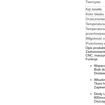
Tworzywo
Kąt światła
Kolor blasku
Orzecznictw
Temperatura
Temperatura
przechowyw
Wilgotność o
Przechowuj w
Opis produk
Zastosowanie
CNC, maszyny
Funkcja:
Wsparc
Brak d
Dostawa
Wbudow
Tłumi h
Zapewn
Diody L
800mcd 
Oszczęd