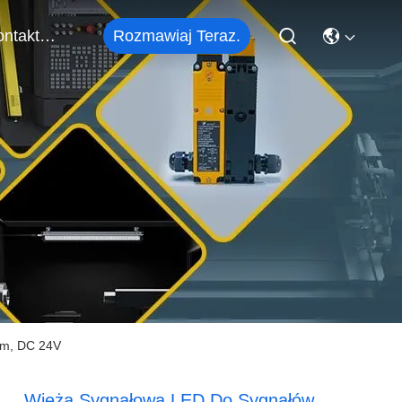
Rozmawiaj Teraz.
Skontaktuj Się Z Nami
em, DC 24V
Wieża Sygnałowa LED Do Sygnałów