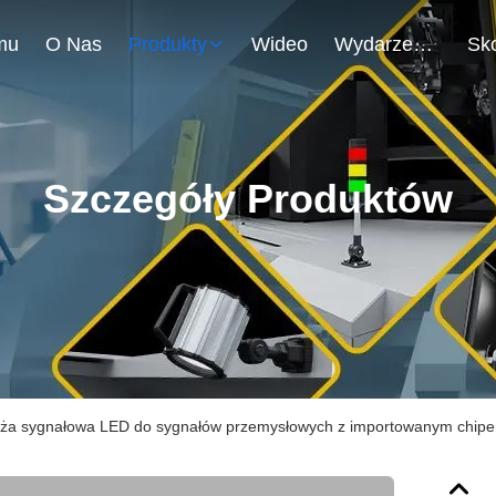
mu
O Nas
Produkty
Wideo
Wydarzenia
Szczegóły Produktów
ża sygnałowa LED do sygnałów przemysłowych z importowanym chip