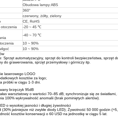
Obudowa lampy:ABS
360°
czerwony, żółty, zielony
o
CE, RoHS
 otoczenia
-20 ~ 45 ℃
-40 ~ 70 ℃
ania
toczenia
10 ~ 90%
ilgoć
10 ~ 90%
tów
: Sprzęt automatyzacyjny, sprzęt do kontroli bezpieczeństwa, sprzęt 
 do grawerowania, sprzęt przemysłowy i górniczy itp.
ie laserowego LOGO
odatkowych kosztów za logo;
 próbki w ciągu 1-3 dni.
any brzęczyk 95dB
ałas warsztatowy o wartości 70–85 dB; synchronizuje się ze światłami,
ia 100% wykrywalność anomalii (brak pominiętych alertów).
ED o wysokiej jasności i długiej żywotności
(30% jaśniejsze niż zwykłe diody LED); Żywotność 50 000 godzin (≈5,7
ność kosztów konserwacji o 60 USD na jednostkę w ciągu 5 lat.