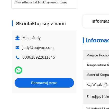
Oświetlenie tabliczki znamionowej
Informa
Skontaktuj się z nami
Miss. Judy
Informa
judy@oujvan.com
Miejsce Pocho
008618922811845
Temperatura K
Materiał Korp
Rozmawiaj teraz.
Kąt Wiązki (°):
Emitujący Kolo
Wydajność La