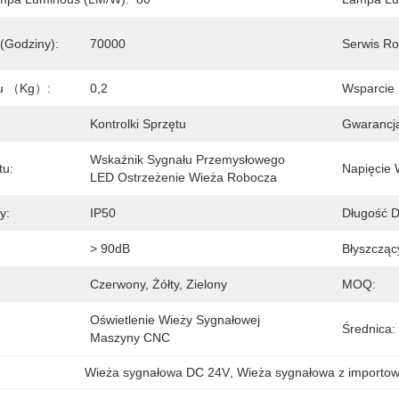
(godziny):
70000
Serwis Ro
tu （kg）:
0,2
Wsparcie 
Kontrolki Sprzętu
Gwarancja
Wskaźnik Sygnału Przemysłowego 
tu:
Napięcie 
LED Ostrzeżenie Wieża Robocza
y:
IP50
Długość D
> 90dB
Błyszcząc
Czerwony, Żółty, Zielony
MOQ:
Oświetlenie Wieży Sygnałowej 
Średnica:
Maszyny CNC
Wieża sygnałowa DC 24V
, 
Wieża sygnałowa z importo