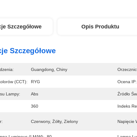
cje Szczegółowe
Opis Produktu
cje Szczegółowe
dzenia:
Guangdong, Chiny
Orzecznic
olorów (CCT):
RYG
Ocena IP:
usu Lampy:
Abs
Źródło Świ
360
Indeks Re
r:
Czerwony, Żółty, Zielony
Napięcie 
mpa Luminous (LM/W):
80
Lampa Lu