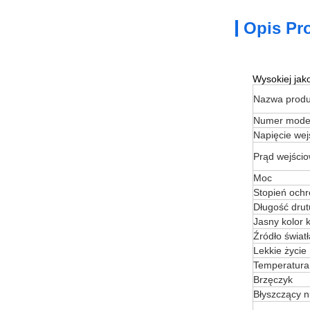
Opis Pr
Wysokiej jak
Nazwa produ
Numer mode
Napięcie wej
Prąd wejści
Moc
Stopień och
Długość drut
Jasny kolor 
Źródło światł
Lekkie życie
Temperatura
Brzęczyk
Błyszczący 