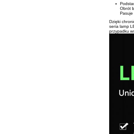
Podsta
Obrót 
Pasuje 
Dzięki chron
seria lamp L
przypadku wsk