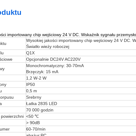
oduktu
ości importowany chip wejściowy 24 V DC. Wskaźnik sygnału przemysł
Wysokiej jakości importowany chip wejściowy 24 V DC.
ktu
Światło wieży roboczej
lu
Q1X
ściowe
Opcjonalnie DC24V AC220V
Monochromatyczny: 30-70mA
owy
Brzęczyk: 15 mA
1,2 W-2 W
rony
IP50
u
0,5 m
korpusu
Srebrny
a
Łatka 2835 LED
70 000 godzin
 powierzchni
<50 ℃
> 90dB
numer
60-70/min
abażur:PC