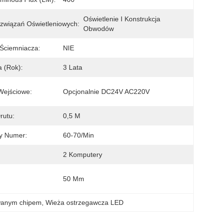
Oświetlenie I Konstrukcja 
związań Oświetleniowych:
Obwodów
Ściemniacza:
NIE
 (rok):
3 Lata
Wejściowe:
Opcjonalnie DC24V AC220V
rutu:
0,5 M
y Numer:
60-70/min
2 Komputery
50 Mm
wanym chipem
, 
Wieża ostrzegawcza LED