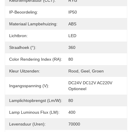
Kleurtemperatuur (CCT):
RYG
IP-Beoordeling:
IP50
Materiaal Lampbehuizing:
ABS
Lichtbron:
LED
Straalhoek (°):
360
Color Rendering Index (RA):
80
Kleur Uitzenden:
Rood, Geel, Groen
DC24V DC12V AC220V 
Ingangsspanning (V):
Optioneel
Lamplichtopbrengst (lm/w):
80
Lamp Luminous Flux (LM):
400
Levensduur (uren):
70000