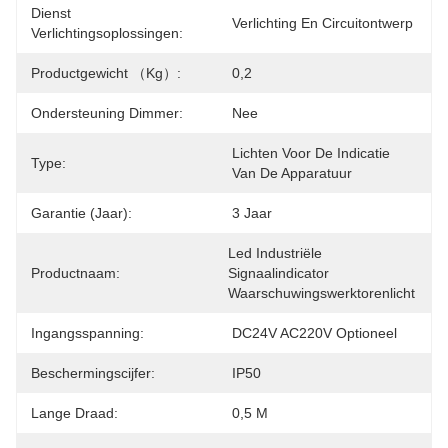
Dienst
Verlichting En Circuitontwerp
Verlichtingsoplossingen:
Productgewicht （kg）:
0,2
Ondersteuning Dimmer:
Nee
Lichten Voor De Indicatie 
Type:
Van De Apparatuur
Garantie (jaar):
3 Jaar
Led Industriële 
Productnaam:
Signaalindicator 
Waarschuwingswerktorenlicht
Ingangsspanning:
DC24V AC220V Optioneel
Beschermingscijfer:
IP50
Lange Draad:
0,5 M