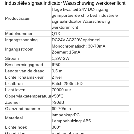
industriële signaalindicator Waarschuwing werktorenlicht
Hoge kwaliteit 24V DC-ingang
geïmporteerde chip Led industriële
Productnaam
signaalindicator Waarschuwing
werktorenlicht
Modelnummer
Q1X
Ingangsspanning
DC24V AC220V optioneel
Monochromatisch: 30-70mA
Ingangsstroom
Zoemer: 15mA
Stroom
1,2W-2W
Beschermingsgraad
IP50
Lengte van de draad
0,5 m
Lichte lichaamskleur
Zilver
Lichtbron
Patch 2835 LED
Licht leven
70000 uur
Oppervlaktetemperatuur
<50℃
Zoemer
>90dB
Glanzend nummer
60-70/min
lampenkap:PC
Materiaal
Lampbehuizing: ABS
Lichte hoek
360°
Gloed kleur
rood, geel, groen