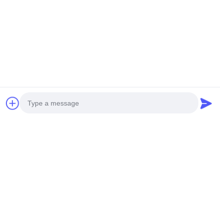
Photo
Video Call
Audio Call