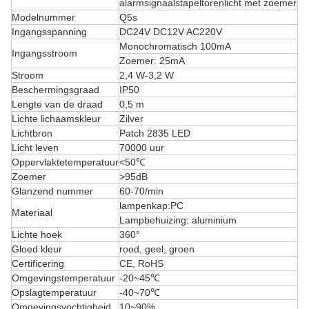
alarmsignaalstapeltorenlicht met zoemer
Modelnummer
Q5s
Ingangsspanning
DC24V DC12V AC220V
Monochromatisch 100mA
Ingangsstroom
Zoemer: 25mA
Stroom
2,4 W-3,2 W
Beschermingsgraad
IP50
Lengte van de draad
0,5 m
Lichte lichaamskleur
Zilver
Lichtbron
Patch 2835 LED
Licht leven
70000 uur
Oppervlaktetemperatuur
<50℃
Zoemer
>95dB
Glanzend nummer
60-70/min
lampenkap:PC
Materiaal
Lampbehuizing: aluminium
Lichte hoek
360°
Gloed kleur
rood, geel, groen
Certificering
CE, RoHS
Omgevingstemperatuur
-20~45℃
Opslagtemperatuur
-40~70℃
Omgevingsvochtigheid
10~90%