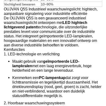
Vochtigheid bewaren
10~90%
OUJVAN Q5S Industrieel waarschuwingslicht: hightech,
aanpasbare signalering voor industriële efficiëntie
De OUJVAN Q5S is een geavanceerd industrieel
waarschuwingslicht ontworpen met
LED hightech
lichtgevend patent
technologie, die uitzonderlijke
prestaties levert voor communicatie over de industriële
status. Het integreert geïmporteerde LED-lampkralen,
hoogwaardige materialen en een innovatief ontwerp om
aan diverse industriële behoeften te voldoen.
Kernfuncties
1. LED-technologie en verlichting
Maakt gebruik van
geïmporteerde LED-
lampkralen
met een laag energieverbruik, hoge
helderheid en een lange levensduur.
Kenmerken een
PC-lampenkap
dat zorgt voor
lichttransmissie en tegelijkertijd duurzaamheid. Het
driekleurendisplay (rood, geel, groen) is zacht, helder
en niet-verblindend, waardoor een duidelijk
statusdifferentiatie mogelijk is.
2. Hoorbaar waarschuwingssysteem