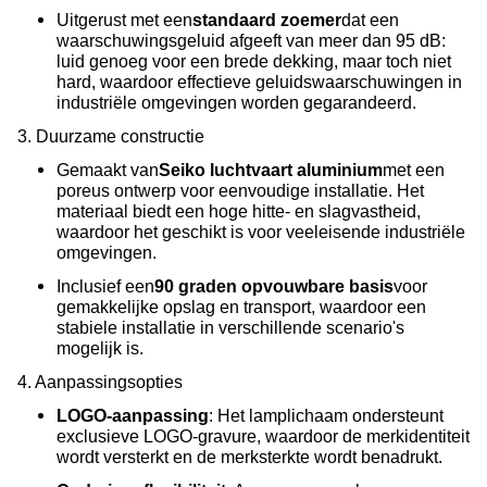
Uitgerust met een
standaard zoemer
dat een
waarschuwingsgeluid afgeeft van meer dan 95 dB:
luid genoeg voor een brede dekking, maar toch niet
hard, waardoor effectieve geluidswaarschuwingen in
industriële omgevingen worden gegarandeerd.
3. Duurzame constructie
Gemaakt van
Seiko luchtvaart aluminium
met een
poreus ontwerp voor eenvoudige installatie. Het
materiaal biedt een hoge hitte- en slagvastheid,
waardoor het geschikt is voor veeleisende industriële
omgevingen.
Inclusief een
90 graden opvouwbare basis
voor
gemakkelijke opslag en transport, waardoor een
stabiele installatie in verschillende scenario's
mogelijk is.
4. Aanpassingsopties
LOGO-aanpassing
: Het lamplichaam ondersteunt
exclusieve LOGO-gravure, waardoor de merkidentiteit
wordt versterkt en de merksterkte wordt benadrukt.