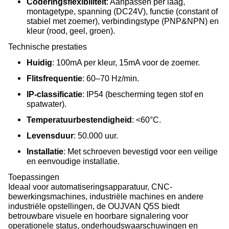
Coderingsflexibiliteit
: Aanpassen per laag,
montagetype, spanning (DC24V), functie (constant of
stabiel met zoemer), verbindingstype (PNP&NPN) en
kleur (rood, geel, groen).
Technische prestaties
Huidig
: 100mA per kleur, 15mA voor de zoemer.
Flitsfrequentie
: 60–70 Hz/min.
IP-classificatie
: IP54 (bescherming tegen stof en
spatwater).
Temperatuurbestendigheid
: <60°C.
Levensduur
: 50.000 uur.
Installatie
: Met schroeven bevestigd voor een veilige
en eenvoudige installatie.
Toepassingen
Ideaal voor automatiseringsapparatuur, CNC-
bewerkingsmachines, industriële machines en andere
industriële opstellingen, de OUJVAN Q5S biedt
betrouwbare visuele en hoorbare signalering voor
operationele status, onderhoudswaarschuwingen en