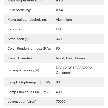
Kleurtemperatuur (CCT):
RYG
IP-Beoordeling:
IP54
Materiaal Lampbehuizing:
Aluminium
Lichtbron:
LED
Straalhoek (°):
360
Color Rendering Index (RA):
80
Kleur Uitzenden:
Rood, Geel, Groen
DC24V DC12V AC220V 
Ingangsspanning (V):
Optioneel
Lamplichtopbrengst (lm/w):
80
Lamp Luminous Flux (LM):
400
Levensduur (uren):
70000