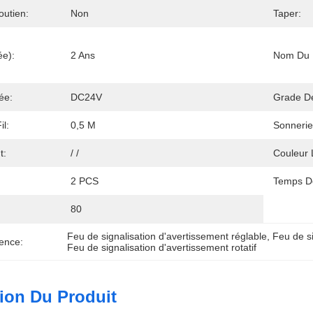
utien:
Non
Taper:
ée):
2 Ans
Nom Du P
ée:
DC24V
Grade De
l:
0,5 M
Sonnerie
t:
/ /
Couleur 
2 PCS
Temps De
80
Feu de signalisation d'avertissement réglable
, 
Feu de si
ence:
Feu de signalisation d'avertissement rotatif
ion Du Produit