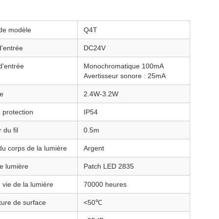
de modèle
Q4T
d'entrée
DC24V
d'entrée
Monochromatique 100mA
Avertisseur sonore : 25mA
e
2.4W-3.2W
 protection
IP54
du fil
0.5m
du corps de la lumière
Argent
e lumière
Patch LED 2835
vie de la lumière
70000 heures
ure de surface
<50℃