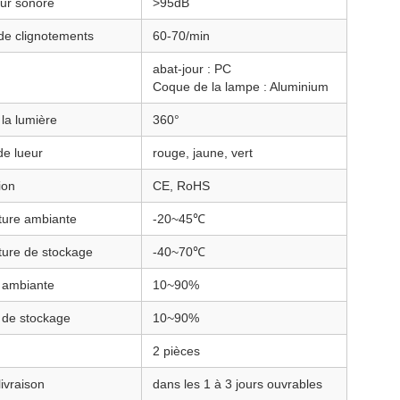
eur sonore
>95dB
e clignotements
60-70/min
abat-jour : PC
Coque de la lampe : Aluminium
la lumière
360°
de lueur
rouge, jaune, vert
ion
CE, RoHS
ure ambiante
-20~45℃
ure de stockage
-40~70℃
 ambiante
10~90%
 de stockage
10~90%
2 pièces
livraison
dans les 1 à 3 jours ouvrables