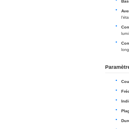
Bas
Ave
l'ét
Con
lumi
Con
long
Paramètr
Cou
Fré
Indi
Pla
Dur