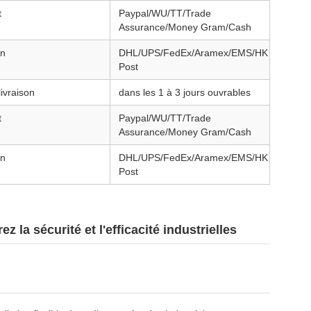
t
Paypal/WU/TT/Trade
Assurance/Money Gram/Cash
on
DHL/UPS/FedEx/Aramex/EMS/HK
Post
livraison
dans les 1 à 3 jours ouvrables
t
Paypal/WU/TT/Trade
Assurance/Money Gram/Cash
on
DHL/UPS/FedEx/Aramex/EMS/HK
Post
 la sécurité et l'efficacité industrielles