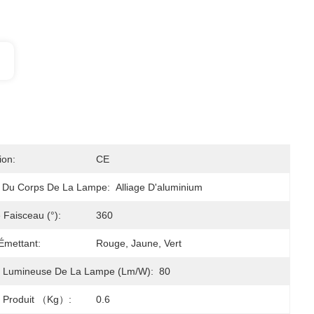
ion:
CE
u Du Corps De La Lampe:
Alliage D'aluminium
 Faisceau (°):
360
Émettant:
Rouge, Jaune, Vert
té Lumineuse De La Lampe (lm/w):
80
u Produit （kg）:
0.6