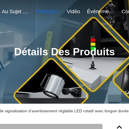
Au Sujet De Nous
Produits
Vidéo
Événements
Détails Des Produits
de signalisation d'avertissement réglable LED rotatif avec longue duré