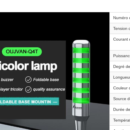
Numéro 
Tension 
Courant 
Puissanc
Degré de
Longueur 
Couleur 
Source d
Durée de 
Températ