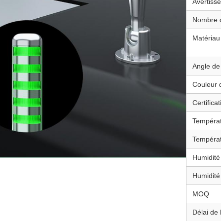
Avertiss
Nombre d
Matériau
Angle de 
Couleur 
Certificat
Températ
Températ
Humidité
Humidité
MOQ
Délai de 