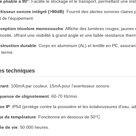
e pliable à 90°
: Facilite le stockage et le transport, permettant une inst
rtisseur sonore intégré (>90dB)
: Fournit des alertes sonores claires 
at de l'équipement.
ception tricolore monocouche
: Affiche des lumières rouges, jaune
nosité, offrant une visibilité à grand angle et une faible résistance ther
struction durable
: Corps en aluminium (AL) et lentille en PC, assurant
 terme.
es techniques
rant
: 100mA par couleur, 15mA pour l'avertisseur sonore.
quence de clignotement
: 60-70 Hz/min.
ce IP
: IP54 (protège contre la poussière et les éclaboussures d'eau, a
ge de température
: Fonctionne en dessous de 50°C.
ée de vie
: 50 000 heures.