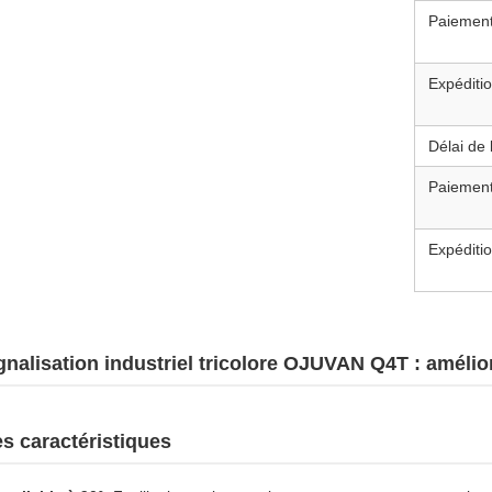
Paiemen
Expéditi
Délai de 
Paiemen
Expéditi
nalisation industriel tricolore OJUVAN Q4T : améliorez
es caractéristiques