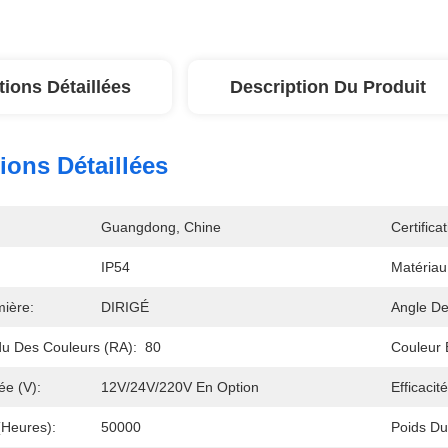
tions Détaillées
Description Du Produit
ions Détaillées
Guangdong, Chine
Certificat
IP54
Matéria
ière:
DIRIGÉ
Angle De
u Des Couleurs (RA):
80
Couleur 
ée (V):
12V/24V/220V En Option
Efficaci
(heures):
50000
Poids D