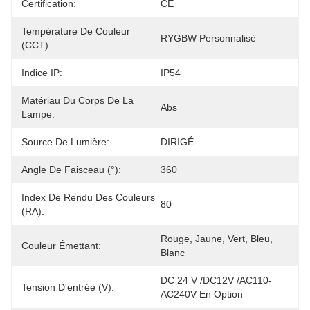
Certification:
CE
Température De Couleur
RYGBW Personnalisé
(CCT):
Indice IP:
IP54
Matériau Du Corps De La
Abs
Lampe:
Source De Lumière:
DIRIGÉ
Angle De Faisceau (°):
360
Index De Rendu Des Couleurs
80
(RA):
Rouge, Jaune, Vert, Bleu, 
Couleur Émettant:
Blanc
DC 24 V /DC12V /AC110-
Tension D'entrée (V):
AC240V En Option