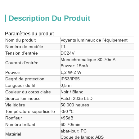
Description Du Produit
Paramètres du produit
Nom du produit
Voyants lumineux de l'équipement
Numéro de modèle
T1
Tension d'entrée
DC24V
Monochromatique 30-70mA
Courant d'entrée
Buzzer: 15mA
Pouvoir
1,2 W-2 W
Degré de protection
IP53/IP65
Longueur du fil
0,5 m
Couleur du corps claire
Noir / Blanc
Source lumineuse
Patch 2835 LED
Vie légère
50 000 heures
Température superficielle
<50 ℃
Ronfleur
>95dB
Numéro brillant
60-70/min
abat-jour: PC
Matériel
Coque de lampe: ABS