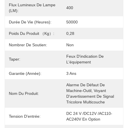
Flux Lumineux De Lampe
400
(LM):
Durée De Vie (heures):
50000
Poids Du Produit （kg）:
0,28
Nombrer De Soutien:
Non
Feux D'indication De 
Taper:
L'équipement
Garantie (année):
3 Ans
Alarme De Défaut De 
Machine-Outil, Voyant 
Nom Du Produit:
D'avertissement De Signal 
Tricolore Multicouche
DC 24 V /DC12V /AC110-
Tension D'entrée:
AC240V En Option