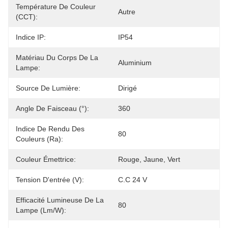
Température De Couleur
Autre
(CCT):
Indice IP:
IP54
Matériau Du Corps De La
Aluminium
Lampe:
Source De Lumière:
Dirigé
Angle De Faisceau (°):
360
Indice De Rendu Des
80
Couleurs (Ra):
Couleur Émettrice:
Rouge, Jaune, Vert
Tension D'entrée (V):
C.C 24 V
Efficacité Lumineuse De La
80
Lampe (lm/w):