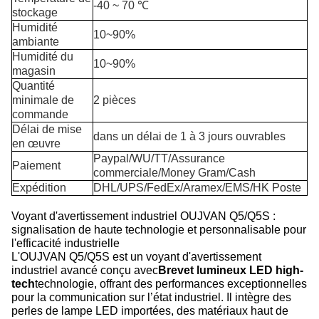
-40 ~ 70 ℃
stockage
Humidité
10~90%
ambiante
Humidité du
10~90%
magasin
Quantité
minimale de
2 pièces
commande
Délai de mise
dans un délai de 1 à 3 jours ouvrables
en œuvre
Paypal/WU/TT/Assurance
Paiement
commerciale/Money Gram/Cash
Expédition
DHL/UPS/FedEx/Aramex/EMS/HK Poste
Voyant d'avertissement industriel OUJVAN Q5/Q5S :
signalisation de haute technologie et personnalisable pour
l'efficacité industrielle
L'OUJVAN Q5/Q5S est un voyant d'avertissement
industriel avancé conçu avec
Brevet lumineux LED high-
tech
technologie, offrant des performances exceptionnelles
pour la communication sur l’état industriel. Il intègre des
perles de lampe LED importées, des matériaux haut de