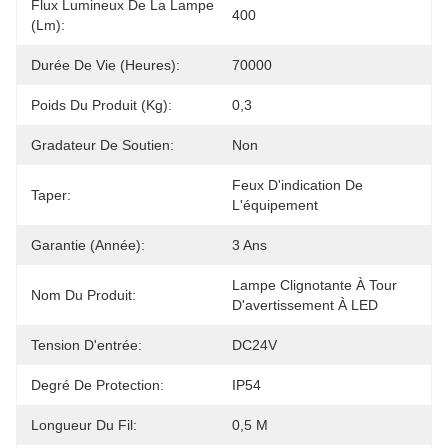
Flux Lumineux De La Lampe
400
(lm):
Durée De Vie (heures):
70000
Poids Du Produit (kg):
0,3
Gradateur De Soutien:
Non
Feux D'indication De 
Taper:
L'équipement
Garantie (année):
3 Ans
Lampe Clignotante À Tour 
Nom Du Produit:
D'avertissement À LED
Tension D'entrée:
DC24V
Degré De Protection:
IP54
Longueur Du Fil:
0,5 M