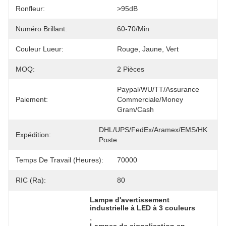
Ronfleur:
>95dB
Numéro Brillant:
60-70/min
Couleur Lueur:
Rouge, Jaune, Vert
MOQ:
2 Pièces
Paypal/WU/TT/Assurance 
Paiement:
Commerciale/Money 
Gram/Cash
DHL/UPS/FedEx/Aramex/EMS/HK 
Expédition:
Poste
Temps De Travail (heures):
70000
RIC (Ra):
80
Lampe d'avertissement 
industrielle à LED à 3 couleurs
, 