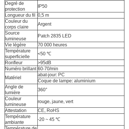
Degré de
IP50
protection
Longueur du fil
0,5 m
Couleur du
Argent
corps claire
Source
Patch 2835 LED
lumineuse
Vie légère
70 000 heures
Température
<50 ℃
superficielle
Ronfleur
>95dB
Numéro brillant
60-70/min
abat-jour: PC
Matériel
Coque de lampe: aluminium
Angle de
360°
lumière
Couleur
rouge, jaune, vert
lumineuse
Attestation
CE, RoHS
Température
-20 ~ 45 ℃
ambiante
Température de