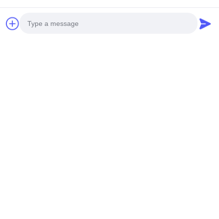
Photo
Video Call
Audio Call