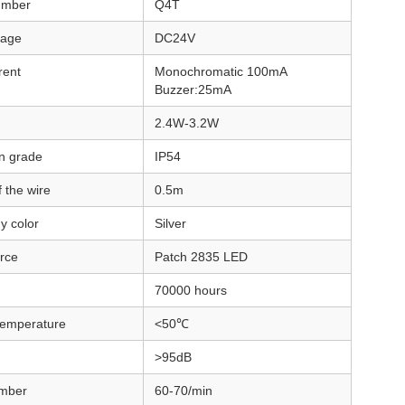
umber
Q4T
tage
DC24V
rent
Monochromatic 100mA
Buzzer:25mA
2.4W-3.2W
on grade
IP54
 the wire
0.5m
y color
Silver
urce
Patch 2835 LED
70000 hours
temperature
<50℃
>95dB
umber
60-70/min