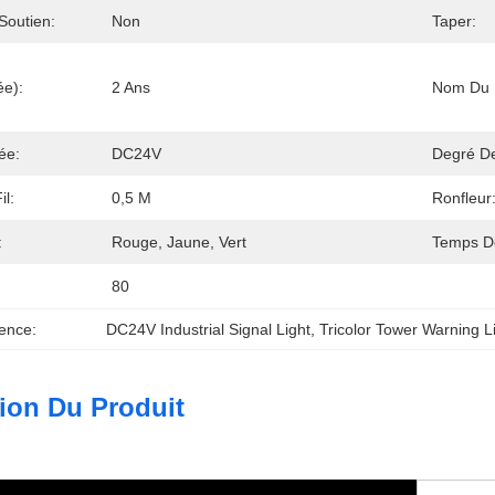
Soutien:
Non
Taper:
ée):
2 Ans
Nom Du P
ée:
DC24V
Degré De
l:
0,5 M
Ronfleur
:
Rouge, Jaune, Vert
Temps De
80
ence:
DC24V Industrial Signal Light
, 
Tricolor Tower Warning L
ion Du Produit