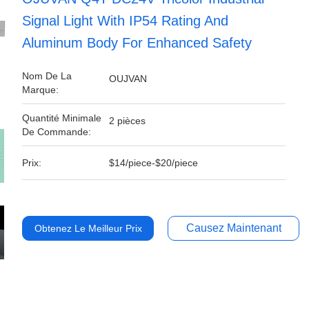
Signal Light With IP54 Rating And
Aluminum Body For Enhanced Safety
Nom De La
OUJVAN
Marque:
Quantité Minimale
2 pièces
De Commande:
Prix:
$14/piece-$20/piece
Causez Maintenant
Obtenez Le Meilleur Prix