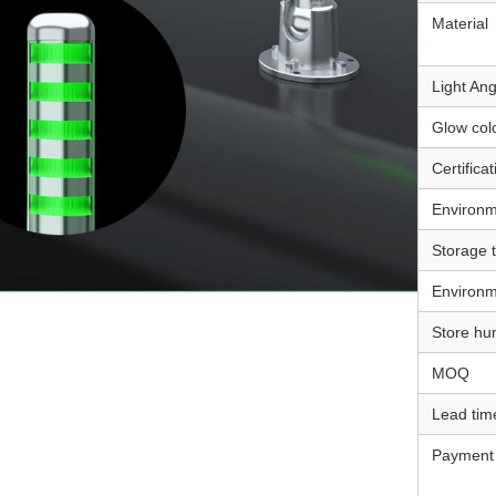
Material
Light Ang
Glow col
Certificat
Environm
Storage 
Environm
Store hu
MOQ
Lead tim
Payment