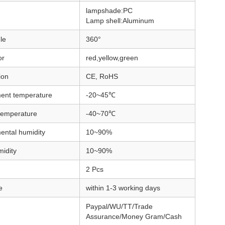
lampshade:PC
Lamp shell:Aluminum
le
360°
or
red,yellow,green
ion
CE, RoHS
ent temperature
-20~45℃
temperature
-40~70℃
ental humidity
10~90%
midity
10~90%
2 Pcs
e
within 1-3 working days
Paypal/WU/TT/Trade
Assurance/Money Gram/Cash