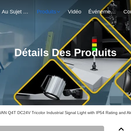
Au Sujet De Nous
Produits
Vidéo
Événements
Détails Des Produits
AN Q4T DC24V Tricolor Industrial Signal Light with IP54 Rating and 