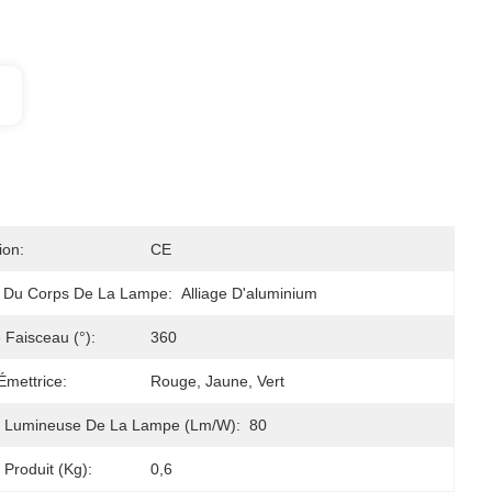
ion:
CE
u Du Corps De La Lampe:
Alliage D'aluminium
 Faisceau (°):
360
Émettrice:
Rouge, Jaune, Vert
té Lumineuse De La Lampe (lm/w):
80
 Produit (kg):
0,6