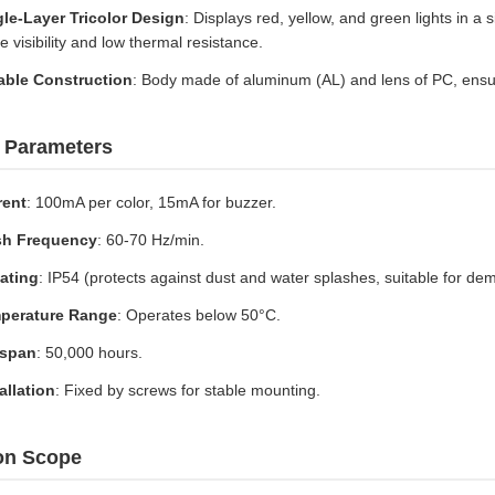
gle-Layer Tricolor Design
: Displays red, yellow, and green lights in a 
e visibility and low thermal resistance.
able Construction
: Body made of aluminum (AL) and lens of PC, ensurin
l Parameters
rent
: 100mA per color, 15mA for buzzer.
sh Frequency
: 60-70 Hz/min.
Rating
: IP54 (protects against dust and water splashes, suitable for de
perature Range
: Operates below 50°C.
espan
: 50,000 hours.
allation
: Fixed by screws for stable mounting.
ion Scope