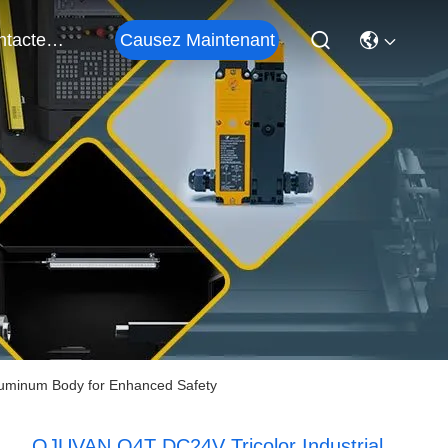
Causez Maintenant
Contactez-Nous
Aluminum Body for Enhanced Safety
OJUVAN Q4T DC24V Tricolor Industrial