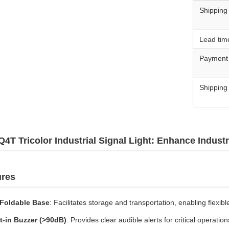
Shipping
Lead tim
Payment
Shipping
T Tricolor Industrial Signal Light: Enhance Industri
ures
 Foldable Base
: Facilitates storage and transportation, enabling flexible
lt-in Buzzer (>90dB)
: Provides clear audible alerts for critical operati