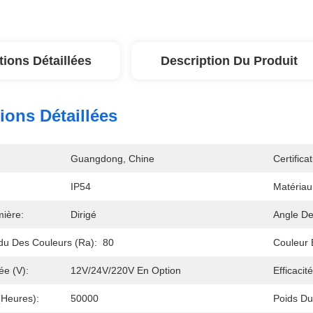
tions Détaillées
Description Du Produit
ions Détaillées
Guangdong, Chine
Certificat
IP54
Matéria
ière:
Dirigé
Angle De
du Des Couleurs (Ra):
80
Couleur 
ée (V):
12V/24V/220V En Option
Efficaci
(heures):
50000
Poids Du