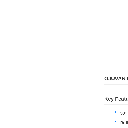
OJUVAN Q4
Key Feat
90°
Bui