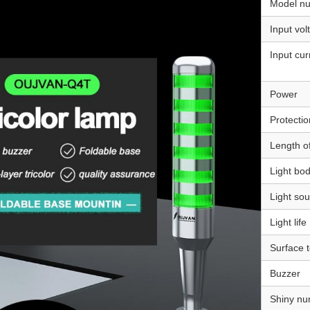
Model n
Input vol
Input cur
Power
Protecti
Length of
Light bod
Light so
Light life
Surface 
Buzzer
Shiny n