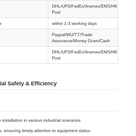
DHL/UPS/FedEx/Aramex/EMS/HK
Post
e
within 1-3 working days
Paypal/WU/TT/Trade
Assurance/Money Gram/Cash
DHL/UPS/FedEx/Aramex/EMS/HK
Post
al Safety & Efficiency
 installation in various industrial scenarios.
ons, ensuring timely attention to equipment status.