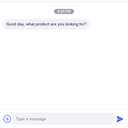
Lampes De Travail LED Pour Machines-Outils
6:24 PM
Lampe À LED Résistante Aux Explosions
Good day, what product are you looking for?
Lampes De Travail À Bras Flexible
Produits Connexes