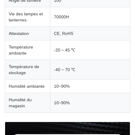
Angle de lumière
100°
Vie des lampes et
70000H
lanternes
Attestation
CE, RoHS
Température
-20 ~ 45 ℃
ambiante
Température de
-40 ~ 70 ℃
stockage
Humidité ambiante
10~90%
Humidité du
10~90%
magasin