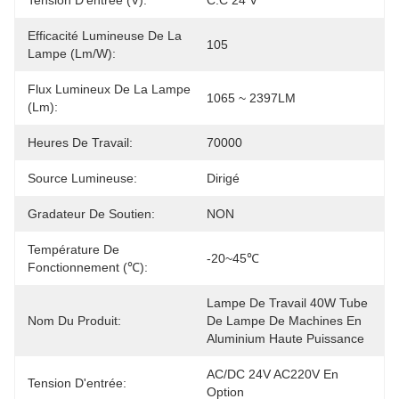
Tension D'entrée (V):
C.C 24 V
Efficacité Lumineuse De La
105
Lampe (lm/w):
Flux Lumineux De La Lampe
1065 ~ 2397LM
(lm):
Heures De Travail:
70000
Source Lumineuse:
Dirigé
Gradateur De Soutien:
NON
Température De
-20~45℃
Fonctionnement (℃):
Lampe De Travail 40W Tube 
Nom Du Produit:
De Lampe De Machines En 
Aluminium Haute Puissance
AC/DC 24V AC220V En 
Tension D'entrée:
Option