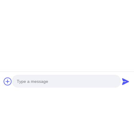
Video
Video
Einzelschicht-Maschinen-
Drehfuß-Maschinen-
Turmlampe Dreifarbige LED-
Turmlampen-Ausrüstung-
Turmleuchte ohne Dimmer-
Warnung-LED-Signalturm-
Unterstützung
Stapelleuchten
Plaudern Sie Jetzt
Plaudern Sie Jetzt
Photo
Video Call
Video
Video