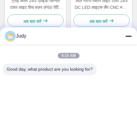
ट्राई कलर 24V एलईडी सिग्नल
लाल नारंगी मशीन लाइट टॉवर 24V
टावर लाइट विथ बज़र IP50 रेटिंग
DC LED लाइट्स लैंप CNC मशीन
360° बीम एंगल
के लिए बजर अलार्म के साथ
अब बात करें
अब बात करें
Judy
त्वरित संपर्क
8:15 AM
पता
Good day, what product are you looking for?
सी बिल्डिंग, नान्यू औद्योगिक क्षेत्र, गुआनलन हुआन गुन्नान रोड, लोंग्हुआ जिला,
शेन्ज़ेन, चीन
टेलीफोन
00-86-18922811845
ईमेल
judy@oujvan.com