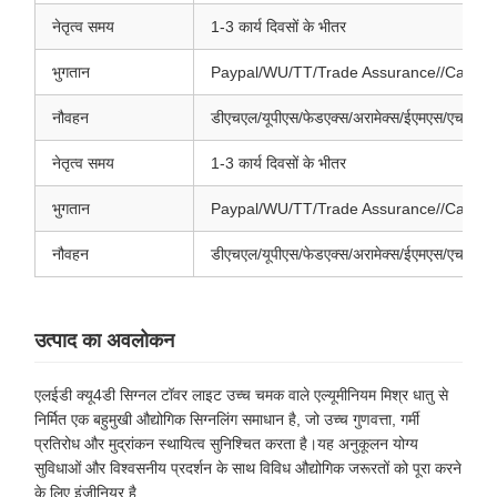
नेतृत्व समय
1-3 कार्य दिवसों के भीतर
भुगतान
Paypal/WU/TT/Trade Assurance//Cash
नौवहन
डीएचएल/यूपीएस/फेडएक्स/अरामेक्स/ईएमएस/एचके पोस
नेतृत्व समय
1-3 कार्य दिवसों के भीतर
भुगतान
Paypal/WU/TT/Trade Assurance//Cash
नौवहन
डीएचएल/यूपीएस/फेडएक्स/अरामेक्स/ईएमएस/एचके पोस
उत्पाद का अवलोकन
एलईडी क्यू4डी सिग्नल टॉवर लाइट उच्च चमक वाले एल्यूमीनियम मिश्र धातु से
निर्मित एक बहुमुखी औद्योगिक सिग्नलिंग समाधान है, जो उच्च गुणवत्ता, गर्मी
प्रतिरोध और मुद्रांकन स्थायित्व सुनिश्चित करता है।यह अनुकूलन योग्य
सुविधाओं और विश्वसनीय प्रदर्शन के साथ विविध औद्योगिक जरूरतों को पूरा करने
के लिए इंजीनियर है.