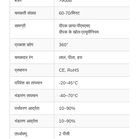
बज़र
>90dB
चमकती संख्या
60-70/मिनट
सामग्री
दीपक छायाःपीएमएमए
दीपक के खोलःएल्यूमीनियम
प्रकाश कोण
360°
चमकदार रंग
लाल, पीला, हरा
प्रमाणन
CE, RoHS
परिवेश का तापमान
-20~45°C
भंडारण तापमान
-40~70°C
पर्यावरण आर्द्रता
10~90%
भंडारण आर्द्रता
10~90%
एमओक्यू
2 पीसी