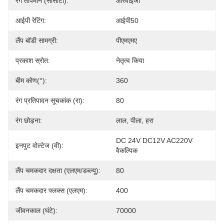
रंग तापमान (सीसीटी):
आरवाईजी
आईपी ​​रेटिंग:
आईपी50
लैंप बॉडी सामग्री:
पीएमएमए
प्रकाश स्रोत:
नेतृत्व किया
बीम कोण(°):
360
रंग प्रतिपादन सूचकांक (रा):
80
रंग छोड़ना:
लाल, पीला, हरा
DC 24V DC12V AC220V 
इनपुट वोल्टेज (वी):
वैकल्पिक
लैंप चमकदार दक्षता (एलएम/डब्ल्यू):
80
लैंप चमकदार फ्लक्स (एलएम):
400
जीवनकाल (घंटे):
70000