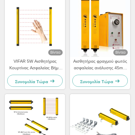
Βίντεο
Βίντεο
VIFAR 5W Αισθητήρας
Αισθητήρας φραγμού φωτός
Κουρτίνας Ασφαλείας Βήμα
ασφαλείας ανάλυσης 45mm
10mm DC 10V Φωτεινή
IP65 Ενσύρματος
Κουρτίνα Αισθητήρες
Συγχρονισμένος PNP NPN
Συνομιλία Τώρα
Συνομιλία Τώρα
Σίγασης
10 Κουρτίνα υπέρυθρου
φωτός