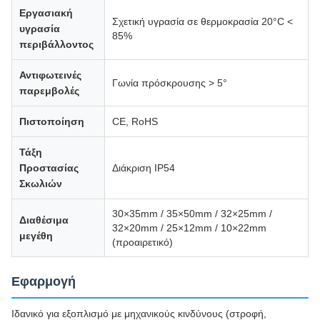
Εργασιακή
Σχετική υγρασία σε θερμοκρασία 20°C <
υγρασία
85%
περιβάλλοντος
Αντιφωτεινές
Γωνία πρόσκρουσης > 5°
παρεμβολές
Πιστοποίηση
CE, RoHS
Τάξη
Προστασίας
Διάκριση IP54
Σκωλιών
30×35mm / 35×50mm / 32×25mm /
Διαθέσιμα
32×20mm / 25×12mm / 10×22mm
μεγέθη
(προαιρετικό)
Εφαρμογή
Ιδανικό για εξοπλισμό με μηχανικούς κινδύνους (στροφή,