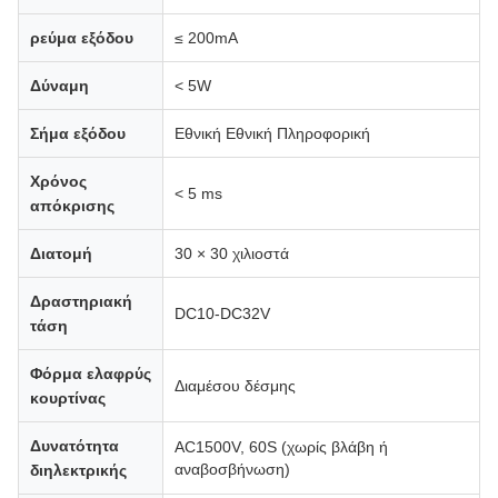
ρεύμα εξόδου
≤ 200mA
Δύναμη
< 5W
Σήμα εξόδου
Εθνική Εθνική Πληροφορική
Χρόνος
< 5 ms
απόκρισης
Διατομή
30 × 30 χιλιοστά
Δραστηριακή
DC10-DC32V
τάση
Φόρμα ελαφρύς
Διαμέσου δέσμης
κουρτίνας
Δυνατότητα
AC1500V, 60S (χωρίς βλάβη ή
αναβοσβήνωση)
διηλεκτρικής