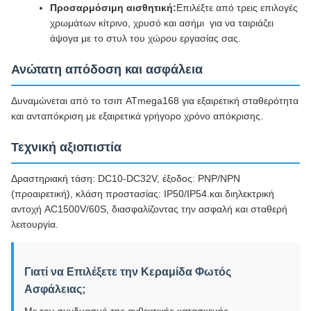
Προσαρμόσιμη αισθητική:
Επιλέξτε από τρεις επιλογές
χρωμάτων κίτρινο, χρυσό και ασήμι  για να ταιριάζει
άψογα με το στυλ του χώρου εργασίας σας.
Ανώτατη απόδοση και ασφάλεια
Δυναμώνεται από το τσιπ ATmega168 για εξαιρετική σταθερότητα
και ανταπόκριση με εξαιρετικά γρήγορο χρόνο απόκρισης.
Τεχνική αξιοπιστία
Δραστηριακή τάση: DC10-DC32V, έξοδος: PNP/NPN
(προαιρετική), κλάση προστασίας: IP50/IP54.και διηλεκτρική
αντοχή AC1500V/60S, διασφαλίζοντας την ασφαλή και σταθερή
λειτουργία.
Γιατί να Επιλέξετε την Κεραμίδα Φωτός
Ασφάλειας;