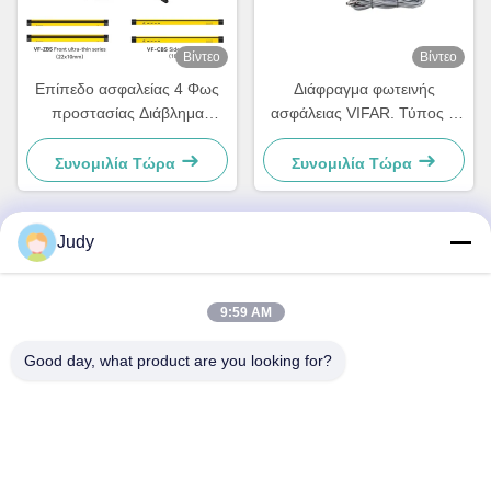
Βίντεο
Βίντεο
Επίπεδο ασφαλείας 4 Φως
Διάφραγμα φωτεινής
προστασίας Διάβλημα
ασφάλειας VIFAR. Τύπος 4
IP50/IP54 DC10-32V PNP
CE πιστοποιημένο
NPN Βιομηχανικό Φως
βιομηχανικό φως για
Συνομιλία Τώρα
Συνομιλία Τώρα
Ασφάλειας Φραγμό
μηχανήματα αυτοματισμού
Αλουμινίου Κεφάλαιο 10-
CNC.
40mm Ανάλυση 30m Πεδίο
Judy
ανίχνευσης Πιστοποιημένο
Γρήγορη επικοινωνία
CE
9:59 AM
Διεύθυνση
Good day, what product are you looking for?
Κτίριο C, Βιομηχανική Ζώνη Nanyue, Guanlan Huan
Guannan Road, Longhua District, Shenzhen, Κίνα
Τηλ.
00-86-18922811845