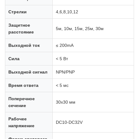
Стрелки
4,6,8,10,12
Защитное
5м, 10м, 15м, 25м, 30м
расстояние
Выходной ток
≤ 200mA
Сила
< 5 Вт
Выходной сигнал
NPN/PNP
Время ответа
< 5 мс
Поперечное
30х30 мм
сечение
Рабочее
DC10-DC32V
напряжение