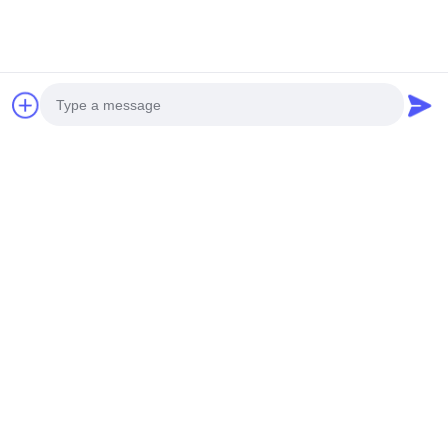
После того, как товар закончится, мы отправляем
его и предоставляем номер отслеживания.
Мы отслеживаем ваши товары, пока вы их не
получите.
Какова ваша гарантия?
Один год
Photo
Какой у вас способ доставки?
Video Call
Мы отправляем по экспресс, по воздуху, по морю, по
железной дороге.
Audio Call
Что насчет MOQ?
Первый заказ MOQ = 1 шт.