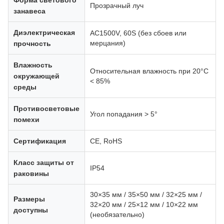
Форма светового
Прозрачный луч
занавеса
Диэлектрическая
AC1500V, 60S (без сбоев или
мерцания)
прочность
Влажность
Относительная влажность при 20°C
окружающей
< 85%
среды
Противосветовые
Угол попадания > 5°
помехи
Сертификация
CE, RoHS
Класс защиты от
IP54
раковины
30×35 мм / 35×50 мм / 32×25 мм /
Размеры
32×20 мм / 25×12 мм / 10×22 мм
доступны
(необязательно)