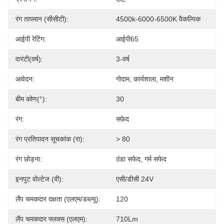
रंग तापमान (सीसीटी):
4500k-6000-6500K वैकल्पिक
आईपी ​​रेटिंग:
आईपी65
वारंटी(वर्ष):
3-वर्ष
आवेदन:
गोदाम, कार्यशाला, मशीन
बीम कोण(°):
30
रंग:
सफ़ेद
रंग प्रतिपादन सूचकांक (रा):
> 80
रंग छोड़ना:
ठंडा सफेद, गर्म सफेद
इनपुट वोल्टेज (वी):
एसी/डीसी 24V
लैंप चमकदार दक्षता (एलएम/डब्ल्यू):
120
लैंप चमकदार फ्लक्स (एलएम):
710Lm