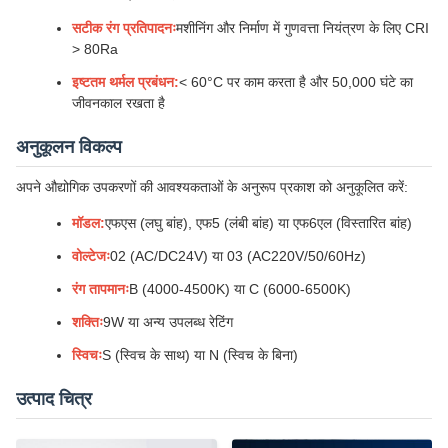
सटीक रंग प्रतिपादनः
मशीनिंग और निर्माण में गुणवत्ता नियंत्रण के लिए CRI
> 80Ra
इष्टतम थर्मल प्रबंधन:
< 60°C पर काम करता है और 50,000 घंटे का
जीवनकाल रखता है
अनुकूलन विकल्प
अपने औद्योगिक उपकरणों की आवश्यकताओं के अनुरूप प्रकाश को अनुकूलित करें:
मॉडल:
एफएस (लघु बांह), एफ5 (लंबी बांह) या एफ6एल (विस्तारित बांह)
वोल्टेजः
02 (AC/DC24V) या 03 (AC220V/50/60Hz)
रंग तापमानः
B (4000-4500K) या C (6000-6500K)
शक्तिः
9W या अन्य उपलब्ध रेटिंग
स्विचः
S (स्विच के साथ) या N (स्विच के बिना)
उत्पाद चित्र