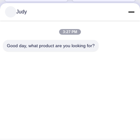
Judy
3:27 PM
Good day, what product are you looking for?
वीडियो
वीडियो
वाटरप्रूफ एलईडी गोसेनेक वर्क लाइट
औद्योगिक एलईडी IP65 स्विंग आर्म
एसी 220V आसान इंस्टॉलेशन
वर्क लैंप गोदाम और कार्यशाला के लिए
सीएनसी मशीन के लिए
सटीक स्थिति निर्धारण
अब बात करें
अब बात करें
त्वरित संपर्क