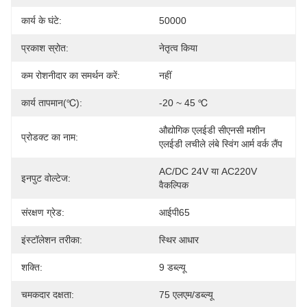
कार्य के घंटे:
50000
प्रकाश स्रोत:
नेतृत्व किया
कम रोशनीदार का समर्थन करें:
नहीं
कार्य तापमान(℃):
-20 ~ 45 ℃
औद्योगिक एलईडी सीएनसी मशीन 
प्रोडक्ट का नाम:
एलईडी लचीले लंबे स्विंग आर्म वर्क लैंप
AC/DC 24V या AC220V 
इनपुट वोल्टेज:
वैकल्पिक
संरक्षण ग्रेड:
आईपी65
इंस्टॉलेशन तरीका:
स्थिर आधार
शक्ति:
9 डब्ल्यू
चमकदार दक्षता:
75 एलएम/डब्ल्यू