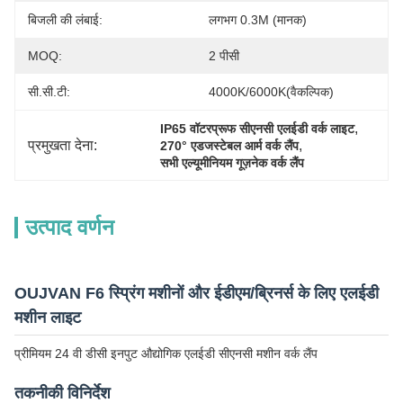
बिजली की लंबाई:
लगभग 0.3M (मानक)
MOQ:
2 पीसी
सी.सी.टी:
4000K/6000K(वैकल्पिक)
, 
IP65 वॉटरप्रूफ सीएनसी एलईडी वर्क लाइट
प्रमुखता देना:
, 
270° एडजस्टेबल आर्म वर्क लैंप
सभी एल्यूमीनियम गूज़नेक वर्क लैंप
उत्पाद वर्णन
OUJVAN F6 स्प्रिंग मशीनों और ईडीएम/ब्रिनर्स के लिए एलईडी
मशीन लाइट
प्रीमियम 24 वी डीसी इनपुट औद्योगिक एलईडी सीएनसी मशीन वर्क लैंप
तकनीकी विनिर्देश