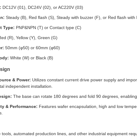
:
DC12V (01), DC24V (02), or AC220V (03)
on:
Steady (B), Red flash (S), Steady with buzzer (F), or Red flash with
t Type:
PNP&NPN (T) or Contact type (C)
ed (R), Yellow (Y), Green (G)
r:
50mm (φ50) or 60mm (φ60)
ody:
White (W) or Black (B)
sign
ource & Power:
Utilizes constant current drive power supply and impor
l independent installation.
esign:
The base can rotate 180 degrees and fold 90 degrees, enabling e
ity & Performance:
Features wafer encapsulation, high and low tempera
s.
 tools, automated production lines, and other industrial equipment requi