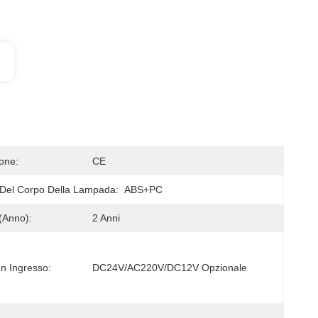
ione:
CE
 Del Corpo Della Lampada:
ABS+PC
(anno):
2 Anni
In Ingresso:
DC24V/AC220V/DC12V Opzionale