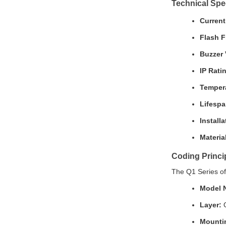
Technical Spec
Current
Flash 
Buzzer
IP Rati
Tempera
Lifespa
Installa
Materia
Coding Princi
The Q1 Series of
Model 
Layer:
O
Mounti