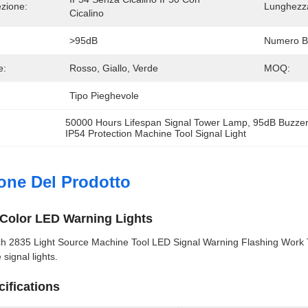
ezione:
Lunghezza
Cicalino
>95dB
Numero Br
e:
Rosso, Giallo, Verde
MOQ:
Tipo Pieghevole
50000 Hours Lifespan Signal Tower Lamp
, 
95dB Buzzer
IP54 Protection Machine Tool Signal Light
one Del Prodotto
Color LED Warning Lights
ch 2835 Light Source Machine Tool LED Signal Warning Flashing Work 
ignal lights.
ifications