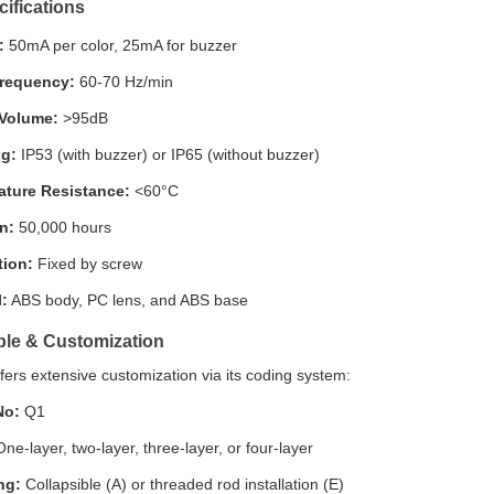
ifications
:
50mA per color, 25mA for buzzer
Frequency:
60-70 Hz/min
 Volume:
>95dB
ng:
IP53 (with buzzer) or IP65 (without buzzer)
ture Resistance:
<60°C
n:
50,000 hours
tion:
Fixed by screw
l:
ABS body, PC lens, and ABS base
ple & Customization
fers extensive customization via its coding system:
No:
Q1
ne-layer, two-layer, three-layer, or four-layer
ng:
Collapsible (A) or threaded rod installation (E)