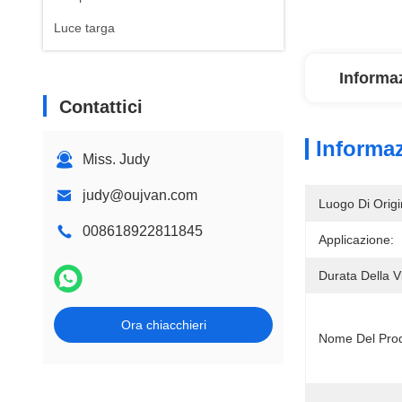
Luce targa
Informaz
Contattici
Informaz
Miss. Judy
judy@oujvan.com
Luogo Di Origi
008618922811845
Applicazione:
Durata Della V
Ora chiacchieri
Nome Del Prod