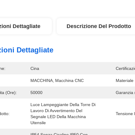
ioni Dettagliate
Descrizione Del Prodotto
ioni Dettagliate
ne:
Cina
Certificaz
MACCHINA, Macchina CNC
Materiale
ita (ore):
50000
Garanzia 
Luce Lampeggiante Della Torre Di 
Lavoro Di Avvertimento Del 
otto:
Tensione 
Segnale LED Della Macchina 
Utensile
IP54 Senza Cicalino IP50 Con 