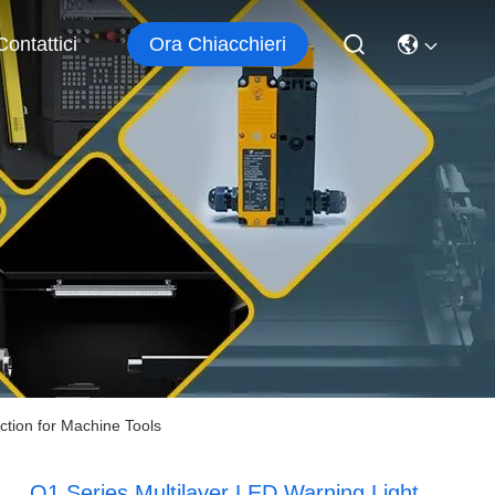
Ora Chiacchieri
Contattici
ction for Machine Tools
Q1 Series Multilayer LED Warning Light