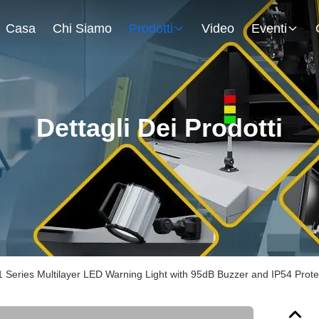
Casa
Chi Siamo
Prodotti
Video
Eventi
Dettagli Dei Prodotti
 Series Multilayer LED Warning Light with 95dB Buzzer and IP54 Prote