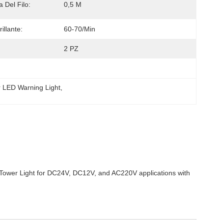
 Del Filo:
0,5 M
illante:
60-70/min
2 PZ
 LED Warning Light
, 
Tower Light for DC24V, DC12V, and AC220V applications with