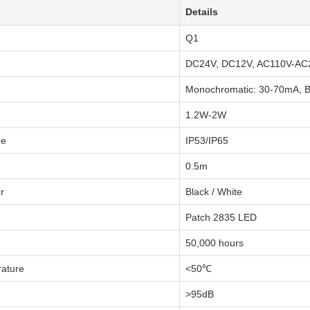
Details
Q1
DC24V, DC12V, AC110V-AC2
Monochromatic: 30-70mA, 
1.2W-2W
de
IP53/IP65
0.5m
r
Black / White
Patch 2835 LED
50,000 hours
ature
<50℃
>95dB