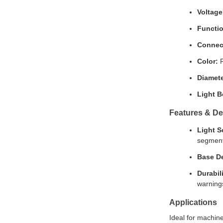
Voltage
Functi
Connec
Color:
R
Diamete
Light B
Features & De
Light S
segmenta
Base D
Durabil
warning
Applications
Ideal for machine