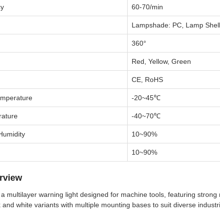
cy
60-70/min
Lampshade: PC, Lamp Shell
360°
Red, Yellow, Green
CE, RoHS
emperature
-20~45℃
rature
-40~70℃
Humidity
10~90%
10~90%
rview
a multilayer warning light designed for machine tools, featuring strong
k and white variants with multiple mounting bases to suit diverse industr