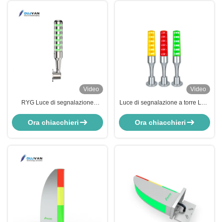
Video
Video
RYG Luce di segnalazione
Luce di segnalazione a torre LED
industriale in alluminio per
24V con 80lm/W, angolo del
macchine CNC Supporto
fascio di 360° e lampeggio
Ora chiacchieri
Ora chiacchieri
dimmerabile 12V 24V 220V
multicolore