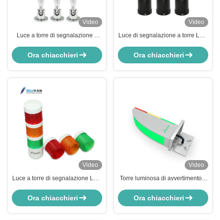
Video
Video
Luce a torre di segnalazione a
Luce di segnalazione a torre LED
LED DC 24V per macchine CNC,
con bagliore giallo, luce di
luce di avvertimento a LED in
avvertimento per macchine, 3
Ora chiacchieri
Ora chiacchieri
alluminio, stabile
colori, lampeggiante, 12V 24V
Video
Video
Luce a torre di segnalazione LED
Torre luminosa di avvertimento a
per macchine utensili, angolo del
tre colori a LED per design
fascio a 360°, IP53, 50000 ore,
estetico e circuitale nautico
Ora chiacchieri
Ora chiacchieri
luce di avvertimento a torre