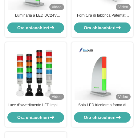
Video
Video
Luminaria a LED DC24V
Fornitura di fabbrica Patentato
all'ingrosso con protezione IP50 e
Q3G Barca a vela Tricolore LED
durata di vita di 70000 ore per
Luce di avvertimento DC24V
Ora chiacchieri
Ora chiacchieri
macchinari di automazione
lampada di segnale pieghevole
Video
Video
Luce d'avvertimento LED impilata
Spia LED tricolore a forma di
durevole della torretta del
barca a vela Q3G Spia tricolore
segnale della macchina di serie
Ora chiacchieri
Ora chiacchieri
Q1 per il macchinario