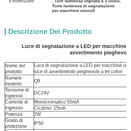
Evidenziare:
, 
, 
Torri luminose impilate a 3 colori
Torre luminosa di segnalazione 
per macchine utensili
Descrizione Del Prodotto
Luce di segnalazione a LED per macchine ute
avvertimento pieghevole 
Luce di segnalazione a LED per macchine utens
Nome del
prodotto
luce di avvertimento pieghevole a tre colori
Numero
Q9
modello
Tensione di
DC24V
ingresso
Corrente di
Monocromatico 50mA
ingresso
Cicalino: 15mA
Potenza
2W
Grado di
IP50
protezione