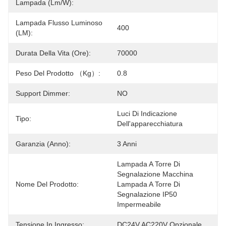
Lampada (lm/w):
Lampada Flusso Luminoso
400
(LM):
Durata Della Vita (ore):
70000
Peso Del Prodotto （kg）:
0.8
Support Dimmer:
NO
Luci Di Indicazione 
Tipo:
Dell'apparecchiatura
Garanzia (anno):
3 Anni
Lampada A Torre Di 
Segnalazione Macchina 
Nome Del Prodotto:
Lampada A Torre Di 
Segnalazione IP50 
Impermeabile
Tensione In Ingresso:
DC24V AC220V Opzionale