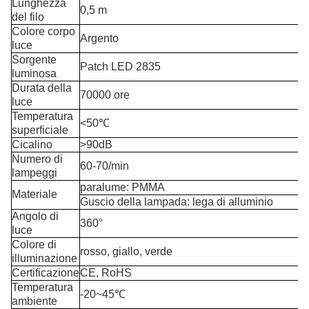
Lunghezza
0,5 m
del filo
Colore corpo
Argento
luce
Sorgente
Patch LED 2835
luminosa
Durata della
70000 ore
luce
Temperatura
<50℃
superficiale
Cicalino
>90dB
Numero di
60-70/min
lampeggi
paralume: PMMA
Materiale
Guscio della lampada: lega di alluminio
Angolo di
360°
luce
Colore di
rosso, giallo, verde
illuminazione
Certificazione
CE, RoHS
Temperatura
-20~45℃
ambiente