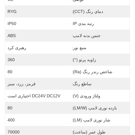
دمای رنگ (CCT):
RYG
رتبه بندی IP:
IP50
جنس بدنه لامپ:
ABS
منبع نور:
رهبری کرد
زاویه پرتو (°):
360
شاخص رندر رنگ (Ra):
80
ساطع رنگ:
قرمز، زرد، سبز
ولتاژ ورودی (V):
DC24V DC12V اختیاری است
بازده نوری لامپ (LM/W):
80
شار نوری لامپ (LM):
400
طول عمر (ساعت):
70000