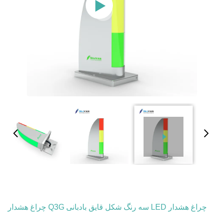
چراغ هشدار LED سه رنگ شکل قایق بادبانی Q3G چراغ هشدار