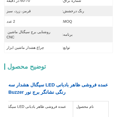
شماره براق:
60-70 در دقیقه
رنگ درخشش:
قرمز، زرد، سبز
MOQ:
2 عدد
روشنایی برج سیگنال ماشین 
برنامه:
CNC
توابع:
چراغ هشدار ماشین ابزار
توضیح محصول
عمده فروشی ظاهر بادبانی LED سیگنال هشدار سه
رنگی نشانگر برج نور Buzzer
نام محصول
عمده فروشی ظاهر با