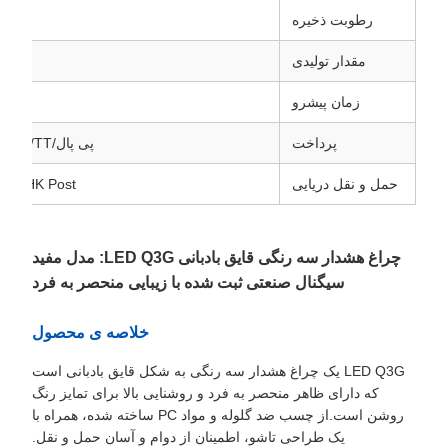
رطوبت ذخیره
مقدار تولیدی
زمان پیشرو
پرداخت
پی پال/WU/TT/تضمین تجارت/گرام پول/قیمت
حمل و نقل دریایی
MS/HK Post
چراغ هشدار سه رنگی قایق بادبانی LED Q3G: مدل مفید
سیگنال صنعتی ثبت شده با زیبایی منحصر به فرد
خلاصه ی محصول
LED Q3G یک چراغ هشدار سه رنگی به شکل قایق بادبانی است
که دارای ظاهر منحصر به فرد و روشنایی بالا برای تمایز رنگ
روشن است.از چسب ضد گلوله و مواد PC ساخته شده، همراه با
یک طراحی تاشو، اطمینان از دوام و آسان حمل و نقل.