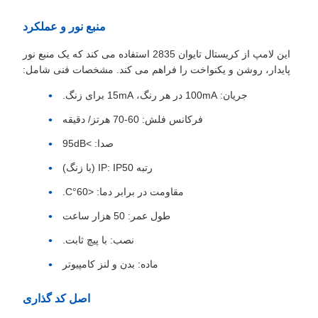
منبع نور و عملکرد
این لامپ از کریستال تایوان 2835 استفاده می کند که یک منبع نور
پایدار، روشن و یکنواخت را فراهم می کند. مشخصات فنی شامل:
جریان: 100mA در هر رنگ، 15mA برای زنگ.
فرکانس فلش: 60-70 هرتز/ دقیقه
صدا: >95dB
رتبه IP: IP50 (با زنگ)
مقاومت در برابر دما: <60°C.
طول عمر: 50 هزار ساعت
نصب: با پیچ ثابت.
ماده: بدن و لنز کامپیوتر
اصل کد گذاری