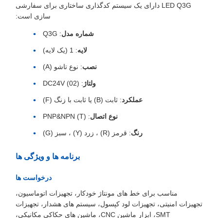
LED Q3G دارای یک سیستم کدگذاری ساختاری برای سفارشی
سازی است:
شماره مدل
: Q3G
لایه
: 1 (یک لایه)
نصب
: نوع تاشو (A)
ولتاژ
: DC24V (02)
عملکرد
: ثابت (B) یا ثابت با زنگ (F)
نوع اتصال
: PNP&NPN (T)
رنگ
: قرمز (R) ، زرد (Y) ، سبز (G)
برنامه ها و ویژگی ها
درخواست ها
مناسب برای خط های مونتاژ خودکار، تجهیزات اتوماسیون،
تجهیزات امنیتی، تجهیزات لود کپسول، سیستم های هشدار، تجهیزات
SMT، ابزار ماشین CNC، ماشین های حکاکی مکانیکی،