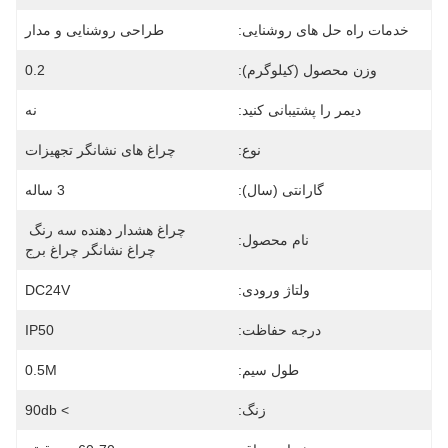
خدمات راه حل های روشنایی:
طراحی روشنایی و مدار
وزن محصول (کیلوگرم):
0.2
دیمر را پشتیبانی کنید:
نه
نوع:
چراغ های نشانگر تجهیزات
گارانتی (سال):
3 ساله
چراغ هشدار دهنده سه رنگ 
نام محصول:
چراغ نشانگر چراغ برج
ولتاژ ورودی:
DC24V
درجه حفاظت:
IP50
طول سیم:
0.5M
زنگ:
> 90db