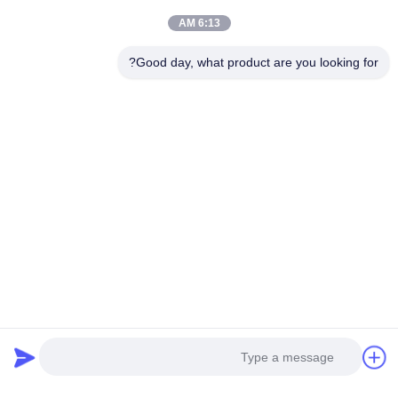
س: در مورد MOQ چه می گویید؟
6:13 AM
A: اولین سفارش MOQ=2pcs
Good day, what product are you looking for?
س: اگر من می خواهم به آزاد کردن سفارش، چه روش پرداخت
شما را بپذیرم؟
A: ما T / T، Paypal، اتحادیه غربی، L / C را قبول می کنیم.
س: اگر من می خواهم نظم را آزاد کنم، روند چیست؟
A: ممنون. شما می توانید از طریق ایمیل به ما درخواست ارسال
کنید، ما در عرض 24 ساعت پاسخ خواهیم داد.
ممنون و حالا لطفاً درخواست خود را بفرستید!
برچسب ها:
چراغ سیگنال با آژیر,چراغ سیگنال صنعتی,چراغ هشدار ماشین
Industrial Signal Light