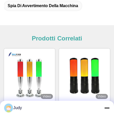
Spia Di Avvertimento Della Macchina
Prodotti Correlati
Video
Video
Luce a torre di segnalazione
Luce di segnalazione a torre
Judy
a LED DC 24V per macchine
LED con bagliore giallo, luce