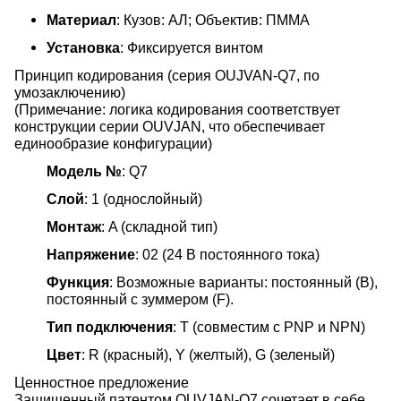
Материал
: Кузов: АЛ; Объектив: ПММА
Установка
: Фиксируется винтом
Принцип кодирования (серия OUJVAN-Q7, по
умозаключению)
(Примечание: логика кодирования соответствует
конструкции серии OUVJAN, что обеспечивает
единообразие конфигурации)
Модель №
: Q7
Слой
: 1 (однослойный)
Монтаж
: A (складной тип)
Напряжение
: 02 (24 В постоянного тока)
Функция
: Возможные варианты: постоянный (B),
постоянный с зуммером (F).
Тип подключения
: T (совместим с PNP и NPN)
Цвет
: R (красный), Y (желтый), G (зеленый)
Ценностное предложение
Защищенный патентом OUVJAN-Q7 сочетает в себе