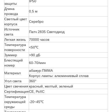
IP50
защиты
Длина
0,5 м
провода
Светлый цвет
Серебро
корпуса
Источник
Патч 2835 Светодиод
света
Легкая жизнь
70000 часов
Температура
<50℃
поверхности
Зуммер
>90 дБ
Блестящий
60-70/мин
номер
абажур:ПММА
Материал
Корпус лампы: алюминиевый сплав
Угол света
360°
Цвет свечения
красный, желтый, зеленый
Сертификация
CE, РоХС
Температура
окружающей
-20~45℃
среды