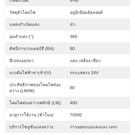
เรตติ้งไอพี:
IP50
วัสดุตัวโคมไฟ:
อลูมิเนียมอัลลอยด์
แหล่งกำเนิดแสง:
นำ
มุมลำแสง (°):
360
ดัชนีการเรนเดอร์สี (RA):
80
สีเปล่งออกมา:
แดง เหลือง เขียว
แรงดันไฟฟ้าขาเข้า(V):
กระแสตรง 24V
ประสิทธิภาพของโคมไฟส่อง
80
สว่าง (LM/W):
โคมไฟส่องสว่างฟลักซ์ (LM):
400
อายุการใช้งาน (ชั่วโมง):
70000
บริการโซลูชั่นแสงสว่าง:
การออกแบบแสงและวงจร