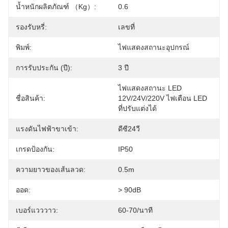
น้ำหนักผลิตภัณฑ์ （kg）:
0.6
รองรับหรี่:
เลขที่
พิมพ์:
ไฟแสดงสถานะอุปกรณ์
การรับประกัน (ปี):
3 ปี
ไฟแสดงสถานะ LED 
ชื่อสินค้า:
12V/24V/220V ไฟเตือน LED 
ที่ปรับแต่งได้
แรงดันไฟฟ้าขาเข้า:
ดีซี24วี
เกรดป้องกัน:
IP50
ความยาวของเส้นลวด:
0.5m
ออด:
> 90dB
เบอร์แวววาว:
60-70/นาที