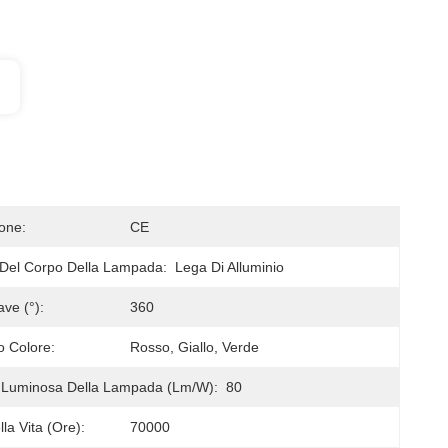
ione:
CE
 Del Corpo Della Lampada:
Lega Di Alluminio
ve (°):
360
 Colore:
Rosso, Giallo, Verde
a Luminosa Della Lampada (lm/w):
80
la Vita (ore):
70000