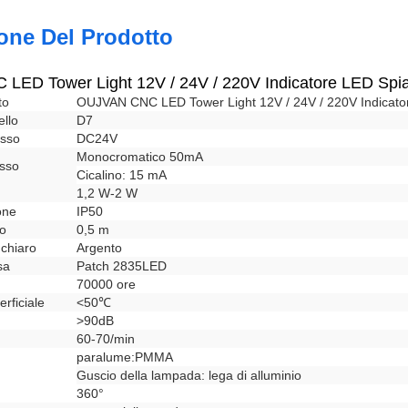
one Del Prodotto
ED Tower Light 12V / 24V / 220V Indicatore LED Spia
to
OUJVAN CNC LED Tower Light 12V / 24V / 220V Indicator
llo
D7
esso
DC24V
Monocromatico 50mA
esso
Cicalino: 15 mA
1,2 W-2 W
one
IP50
lo
0,5 m
 chiaro
Argento
sa
Patch 2835LED
70000 ore
rficiale
<50℃
>90dB
60-70/min
paralume:PMMA
Guscio della lampada: lega di alluminio
360°