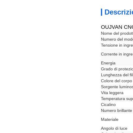
Descrizi
OUJVAN CNC L
Nome del prodot
Numero del mode
Tensione in ingr
Corrente in ingr
Energia
Grado di protezi
Lunghezza del fi
Colore del corpo
Sorgente lumino
Vita leggera
Temperatura supe
Cicalino
Numero brillante
Materiale
Angolo di luce