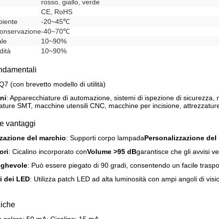
rosso, giallo, verde
CE, RoHS
iente
-20~45℃
conservazione
-40~70℃
ale
10~90%
dità
10~90%
ondamentali
Q7 (con brevetto modello di utilità)
ni
: Apparecchiature di automazione, sistemi di ispezione di sicurezza,
ture SMT, macchine utensili CNC, macchine per incisione, attrezzature i
 e vantaggi
zazione del marchio
: Supporti corpo lampada
Personalizzazione de
ori
: Cicalino incorporato con
Volume >95 dB
garantisce che gli avvisi ve
eghevole
: Può essere piegato di 90 gradi, consentendo un facile trasport
i dei LED
: Utilizza patch LED ad alta luminosità con ampi angoli di vi
niche