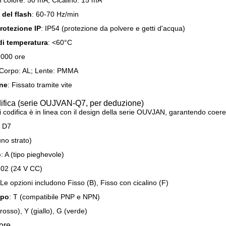
n colore: 50 mA; Cicalino: 15 mA
del flash
: 60-70 Hz/min
rotezione IP
: IP54 (protezione da polvere e getti d'acqua)
 di temperatura
: <60°C
.000 ore
 Corpo: AL; Lente: PMMA
one
: Fissato tramite vite
odifica (serie OUJVAN-Q7, per deduzione)
di codifica è in linea con il design della serie OUVJAN, garantendo coer
: D7
uno strato)
o
: A (tipo pieghevole)
 02 (24 V CC)
 Le opzioni includono Fisso (B), Fisso con cicalino (F)
ipo
: T (compatibile PNP e NPN)
(rosso), Y (giallo), G (verde)
ore