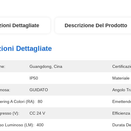
ioni Dettagliate
Descrizione Del Prodotto
ioni Dettagliate
ne:
Guangdong, Cina
Certificaz
:
IP50
Materiale
nosa:
GUIDATO
Angolo Tra
ering A Colori (RA):
80
Emettendo
gresso (V):
CC 24 V
Efficienz
so Luminoso (LM):
400
Durata Del