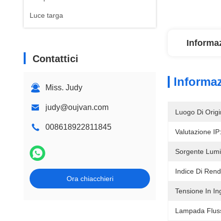
Luce targa
Informaz
Contattici
Informaz
Miss. Judy
judy@oujvan.com
Luogo Di Origi
008618922811845
Valutazione IP
Sorgente Lumi
Indice Di Rend
Ora chiacchieri
Tensione In In
Lampada Flus