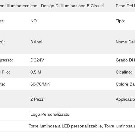
oni Illuminotecniche:
Design Di Illuminazione E Circuiti
Peso Del
er:
NO
Tipo:
o):
3 Anni
Nome Del 
gresso:
DC24V
Grado Di 
Filo:
0,5 M
Cicalino:
te:
60-70/min
Colore Bag
2 Pezzi
Applicazi
Logo Personalizzato
Torre luminosa a LED personalizzabile
, 
Torre luminosa