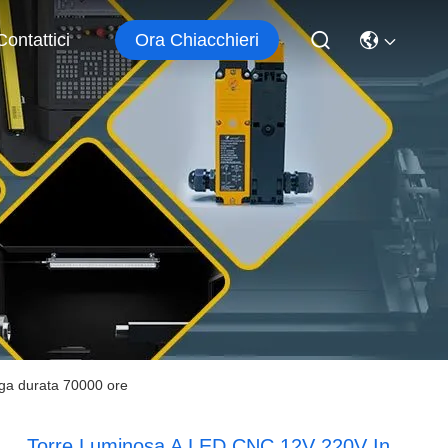
Ora Chiacchieri
Contattici
nga durata 70000 ore
Torre Luminosa A LED CNC 12V 220V In