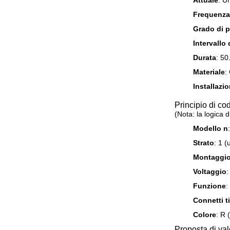
Attuale
: U
Frequenza 
Grado di p
Intervallo
Durata
: 50
Materiale
:
Installazi
Principio di c
(Nota: la logica 
Modello n
Strato
: 1 (
Montaggi
Voltaggio
:
Funzione
:
Connetti t
Colore
: R 
Proposta di val