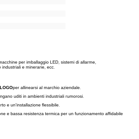
 macchine per imballaggio LED, sistemi di allarme,
ndustriali e minerarie, ecc.
l LOGO
per allinearsi al marchio aziendale.
ngano uditi in ambienti industriali rumorosi.
o e un'installazione flessibile.
sione e bassa resistenza termica per un funzionamento affidabile