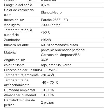
Longitud del cable
0,5 m
Color de carrocería
Blanco/Negro
claro
fuente de luz
Parche 2835 LED
vida ligera
70000 horas
Temperatura de la
<50℃
superficie
Zumbador
>95dB
numero brillante
60-70 semanas/minutos
pantalla: ordenador personal
Material
Carcasa de lámpara:ABS
Ángulo de luz
360°
color brillante
rojo, amarillo, verde
Proceso de dar un título
CE, RoHS
Temperatura ambiente
-20~45℃
Temperatura de
-40 ~ 70 ℃
almacenamiento
Humedad ambiental
10~90%
Almacenar humedad
10~90%
Cantidad mínima de
2 piezas
pedido