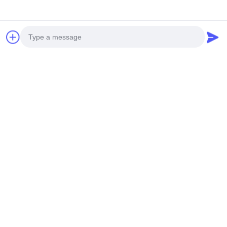
Photo
Video Call
Audio Call