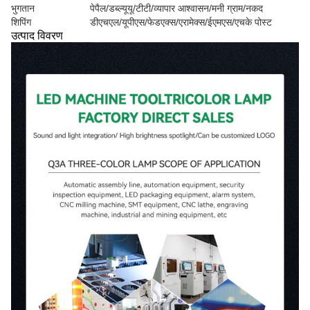
भुगतान
पेपैल/डब्ल्यूयू/टीटी/व्यापार आश्वासन/मनी ग्राम/नकद
शिपिंग
डीएचएल/यूपीएस/फेडएक्स/एरामेक्स/ईएमएस/एचके पोस्ट
उत्पाद विवरण