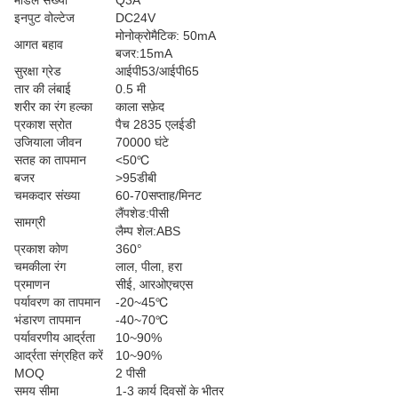
मॉडल संख्या
Q3A
इनपुट वोल्टेज
DC24V
मोनोक्रोमैटिक: 50mA
आगत बहाव
बजर:15mA
सुरक्षा ग्रेड
आईपी53/आईपी65
तार की लंबाई
0.5 मी
शरीर का रंग हल्का
काला सफ़ेद
प्रकाश स्रोत
पैच 2835 एलईडी
उजियाला जीवन
70000 घंटे
सतह का तापमान
<50℃
बजर
>95डीबी
चमकदार संख्या
60-70सप्ताह/मिनट
लैंपशेड:पीसी
सामग्री
लैम्प शेल:ABS
प्रकाश कोण
360°
चमकीला रंग
लाल, पीला, हरा
प्रमाणन
सीई, आरओएचएस
पर्यावरण का तापमान
-20~45℃
भंडारण तापमान
-40~70℃
पर्यावरणीय आर्द्रता
10~90%
आर्द्रता संग्रहित करें
10~90%
MOQ
2 पीसी
समय सीमा
1-3 कार्य दिवसों के भीतर