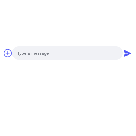
Photo
Video Call
Audio Call