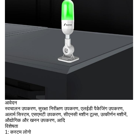
आवेदन
स्वचालन उपकरण, सुरक्षा निरीक्षण उपकरण, एलईडी पैकेजिंग उपकरण,
अलार्म सिस्टम, एसएमटी उपकरण, सीएनसी मशीन टूल्स, उत्कीर्णन मशीनें,
औद्योगिक और खनन उपकरण, आदि
विशेषता
1: कस्टम लोगो