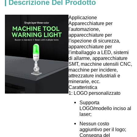
Descrizione Del Prodotto
Applicazione
Apparecchiature per
l'automazione,
apparecchiature per
l'ispezione di sicurezza,
apparecchiature per
l'imballaggio a LED, sistemi
di allarme, apparecchiature
SMT, macchine utensili CNC,
macchine per incidere,
attrezzature industriali e
minerarie, ecc.
Caratteristica
1: LOGO personalizzato
Supporta
LOGO/modello inciso al
laser;
Nessun costo
aggiuntivo per il logo;
Consegna del