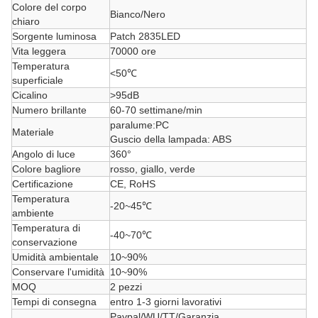
Colore del corpo
Bianco/Nero
chiaro
Sorgente luminosa
Patch 2835LED
Vita leggera
70000 ore
Temperatura
<50℃
superficiale
Cicalino
>95dB
Numero brillante
60-70 settimane/min
paralume:PC
Materiale
Guscio della lampada: ABS
Angolo di luce
360°
Colore bagliore
rosso, giallo, verde
Certificazione
CE, RoHS
Temperatura
-20~45℃
ambiente
Temperatura di
-40~70℃
conservazione
Umidità ambientale
10~90%
Conservare l'umidità
10~90%
MOQ
2 pezzi
Tempi di consegna
entro 1-3 giorni lavorativi
Paypal/WU/TT/Garanzia