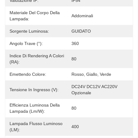
Valutazione IP:
IP54
Materiale Del Corpo Della
Addominali
Lampada:
Sorgente Luminosa:
GUIDATO
Angolo Trave (°):
360
Indice Di Rendering A Colori
80
(RA):
Emettendo Colore:
Rosso, Giallo, Verde
DC24V DC12V AC220V 
Tensione In Ingresso (V):
Opzionale
Efficienza Luminosa Della
80
Lampada (lm/w):
Lampada Flusso Luminoso
400
(LM):