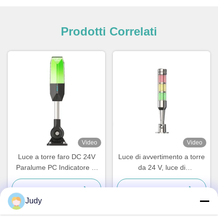
Prodotti Correlati
Video
Video
Luce a torre faro DC 24V
Luce di avvertimento a torre
Paralume PC Indicatore di
da 24 V, luce di
segnale di allarme Avviso
segnalazione a LED a 3
colori per macchinari,
Ora Chiacchieri
Ora Chiacchieri
indicatori di apparecchiature
Judy