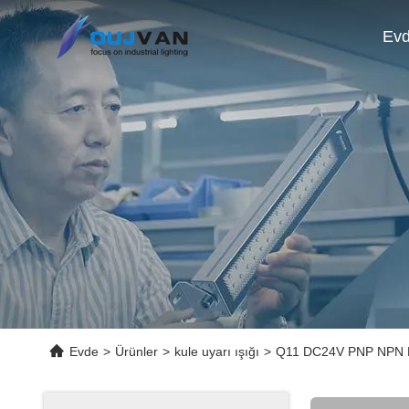
Ev
Evde
>
Ürünler
>
kule uyarı ışığı
>
Q11 DC24V PNP NPN LED