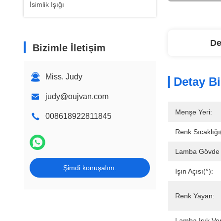
İsimlik Işığı
De
Bizimle İletişim
Miss. Judy
Detay Bi
judy@oujvan.com
Menşe Yeri:
008618922811845
Renk Sıcaklığ
Lamba Gövde 
Şimdi konuşalım.
Işın Açısı(°):
Renk Yayan:
Lamba Işık Ve