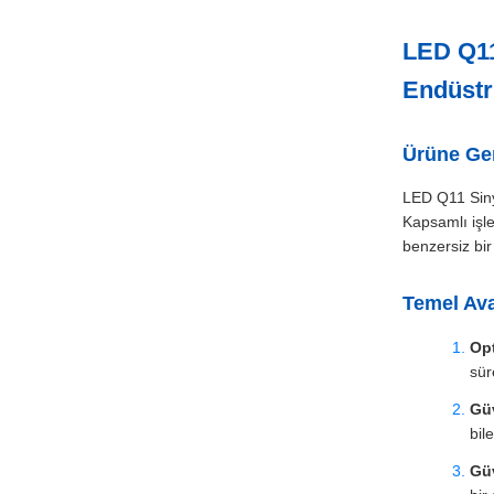
LED Q11
Endüstr
Ürüne Ge
LED Q11 Sinya
Kapsamlı işle
benzersiz bir
Temel Ava
Op
sür
Güv
bil
Güv