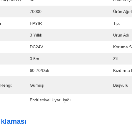
70000
Ürün Ağırl
r:
HAYIR
Tip:
3 Yıllık
Ürün Adı:
DC24V
Koruma Sı
:
0.5m
Zil:
60-70/dak
Kızdırma 
Rengi:
Gümüşi
Başvuru:
Endüstriyel Uyarı Işığı
ıklaması