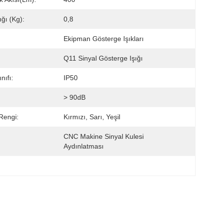
ığı (kg):
0,8
Ekipman Gösterge Işıkları
Q11 Sinyal Gösterge Işığı
nıfı:
IP50
> 90dB
Rengi:
Kırmızı, Sarı, Yeşil
CNC Makine Sinyal Kulesi 
Aydınlatması