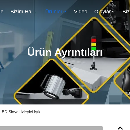
de
Bizim Hakkımızda
Ürünler
Video
Olaylar
Ürün Ayrıntıları
 Sinyal İzleyici Işık