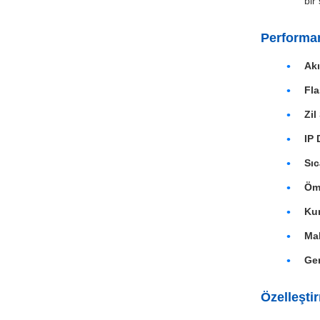
bir
Performan
Ak
Fla
Zil
IP 
Sıc
Öm
Ku
Ma
Ger
Özelleşti