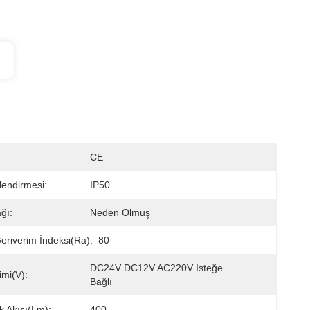
CE
lendirmesi:
IP50
ğı:
Neden Olmuş
eriverim İndeksi(Ra):
80
DC24V DC12V AC220V Isteğe 
imi(V):
Bağlı
k Akısı(lm):
400