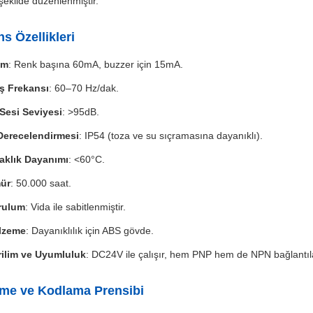
 şekilde düzenlenmiştir.
s Özellikleri
ım
: Renk başına 60mA, buzzer için 15mA.
ş Frekansı
: 60–70 Hz/dak.
 Sesi Seviyesi
: >95dB.
Derecelendirmesi
: IP54 (toza ve su sıçramasına dayanıklı).
aklık Dayanımı
: <60°C.
ür
: 50.000 saat.
rulum
: Vida ile sabitlenmiştir.
lzeme
: Dayanıklılık için ABS gövde.
ilim ve Uyumluluk
: DC24V ile çalışır, hem PNP hem de NPN bağlantıl
rme ve Kodlama Prensibi