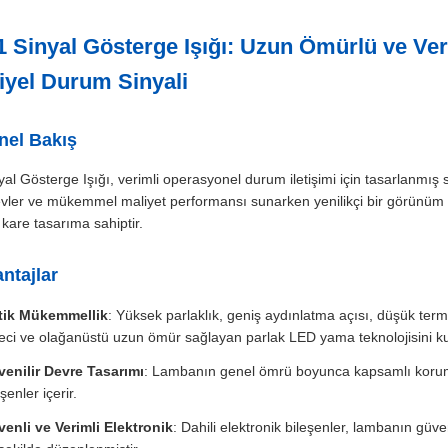
 Sinyal Gösterge Işığı: Uzun Ömürlü ve Ve
iyel Durum Sinyali
nel Bakış
l Gösterge Işığı, verimli operasyonel durum iletişimi için tasarlanmış 
vler ve mükemmel maliyet performansı sunarken yenilikçi bir görünüm sun
 kare tasarıma sahiptir.
ntajlar
tik Mükemmellik
: Yüksek parlaklık, geniş aydınlatma açısı, düşük term
eci ve olağanüstü uzun ömür sağlayan parlak LED yama teknolojisini kul
enilir Devre Tasarımı
: Lambanın genel ömrü boyunca kapsamlı koruma 
eşenler içerir.
enli ve Verimli Elektronik
: Dahili elektronik bileşenler, lambanın güv