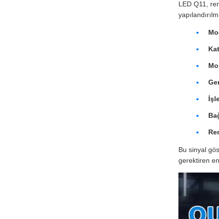
LED Q11, renk
yapılandırılmı
Mo
Ka
Mo
Ger
İşl
Bağ
Re
Bu sinyal gös
gerektiren end