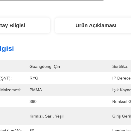
tay Bilgisi
Ürün Açıklaması
lgisi
Guangdong, Çin
Sertifika:
ı(ŞNT):
RYG
IP Derece
Malzemesi:
PMMA
Işık Kayna
360
Renksel G
Kırmızı, Sarı, Yeşil
Giriş Geril
rimi (lm/w):
80
Lamba Işı