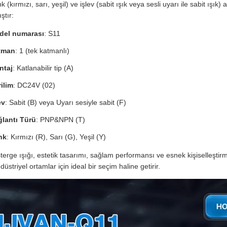
 (kırmızı, sarı, yeşil) ve işlev (sabit ışık veya sesli uyarı ile sabit ışı
ştır:
del numarası
: S11
tman
: 1 (tek katmanlı)
ntaj
: Katlanabilir tip (A)
ilim
: DC24V (02)
ev
: Sabit (B) veya Uyarı sesiyle sabit (F)
lantı Türü
: PNP&NPN (T)
nk
: Kırmızı (R), Sarı (G), Yeşil (Y)
terge ışığı, estetik tasarımı, sağlam performansı ve esnek kişiselleştirme
üstriyel ortamlar için ideal bir seçim haline getirir.