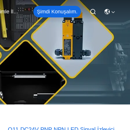
Şimdi Konuşalım.
Bizimle İletişim
Q11 DC24V PNP NPN LED Sinyal İzleyici