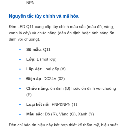
NPN.
Nguyên tắc tùy chỉnh và mã hóa
Đèn LED Q11 cung cấp tùy chỉnh màu sắc (màu đỏ, vàng,
xanh lá cây) và chức năng (đèn ổn định hoặc ánh sáng ổn
định với chuông).
Số mẫu
: Q11
Lớp
: 1 (một lớp)
Lắp đặt
: Loại gấp (A)
Điện áp
: DC24V (02)
Chức năng
: ổn định (B) hoặc ổn định với chuông
(F)
Loại kết nối
: PNP&NPN (T)
Màu sắc
: Đỏ (R), Vàng (G), Xanh (Y)
Đèn chỉ báo tín hiệu này kết hợp thiết kế thẩm mỹ, hiệu suất