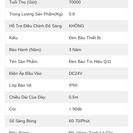
Tuổi Thọ (giờ):
70000
Trọng Lượng Sản Phẩm(kg):
0,8
Hỗ Trợ Điều Chỉnh Độ Sáng:
KHÔNG
Kiểu:
Đèn Báo Thiết Bị
Bảo Hành (Năm):
3 Năm
Tên Sản Phẩm:
Đèn Báo Tín Hiệu Q11
Điện Áp Đầu Vào:
DC24V
Lớp Bảo Vệ:
IP50
Chiều Dài Của Dây:
0,5m
Còi:
> 90db
Số Sáng Bóng:
60-70/phút
Màu Sáng:
Đỏ, Vàng, Xanh Lá Cây