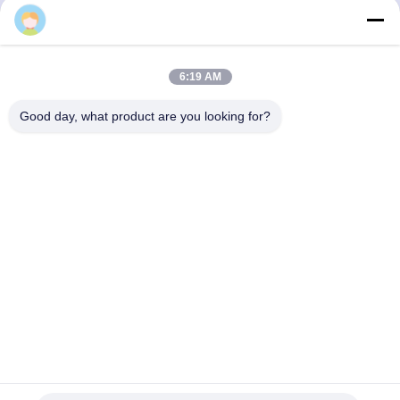
6:19 AM
Good day, what product are you looking for?
Băng
Băng
hình
hình
Đèn cảnh báo tháp 24V Đèn
Đèn cảnh báo tháp có thể
tín hiệu LED 3 màu cho máy
tùy chỉnh, dễ lắp đặt, đèn
móc Thiết bị chỉ báo
LED xếp chồng, xếp hạng
IP54
Nói Chuyện Ngay.
Nói Chuyện Ngay.
Liên lạc nhanh
Địa chỉ
Tòa nhà C, Khu công nghiệp Nanyue, Đường Guanlan Huan