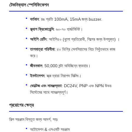
টেকনিক্যাল স্পেসিফিকেশন
বর্তমান
: রঙ প্রতি 100mA, 15mA জন্য buzzer.
ফ্ল্যাশ ফ্রিকোয়েন্সি
: ৬০-৭০ হার্জ/মিনিট।
আইপি রেটিং
: আইপি৫০ (ধুলো প্রতিরোধী, শিল্পের জন্য উপযুক্ত) ।
তাপমাত্রা পরিসীমা
: ৫০ ডিগ্রি সেলসিয়াসের নিচে নিখুঁতভাবে কাজ
করে।
জীবনকাল
: 50,000 ঘন্টা অবিচ্ছিন্ন ব্যবহার।
ইনস্টলেশন
: স্ক্রু দ্বারা নিরাপদ ফিক্সিং।
ভোল্টেজ এবং সামঞ্জস্যতা
: DC24V, PNP এবং NPN উভয়
সিস্টেমের সাথে সামঞ্জস্যপূর্ণ।
প্রয়োগের ক্ষেত্র
শিল্প সরঞ্জাম বিস্তৃত জন্য আদর্শ, সহঃ
অটোমেশন & এসএমটি সরঞ্জাম