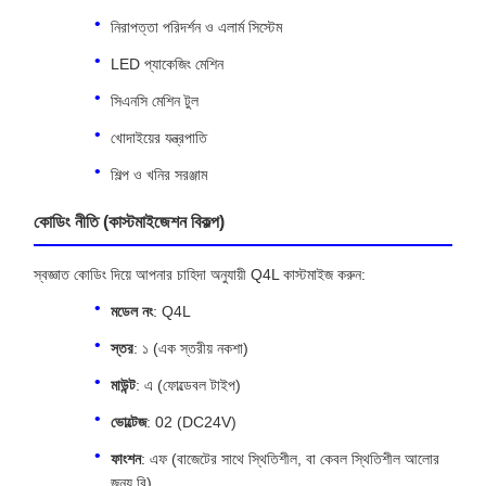
নিরাপত্তা পরিদর্শন ও এলার্ম সিস্টেম
LED প্যাকেজিং মেশিন
সিএনসি মেশিন টুল
খোদাইয়ের যন্ত্রপাতি
শিল্প ও খনির সরঞ্জাম
কোডিং নীতি (কাস্টমাইজেশন বিকল্প)
স্বজ্ঞাত কোডিং দিয়ে আপনার চাহিদা অনুযায়ী Q4L কাস্টমাইজ করুন:
মডেল নং
: Q4L
স্তর
: ১ (এক স্তরীয় নকশা)
মাউন্ট
: এ (ফোল্ডেবল টাইপ)
ভোল্টেজ
: 02 (DC24V)
ফাংশন
: এফ (বাজেটের সাথে স্থিতিশীল, বা কেবল স্থিতিশীল আলোর
জন্য বি)