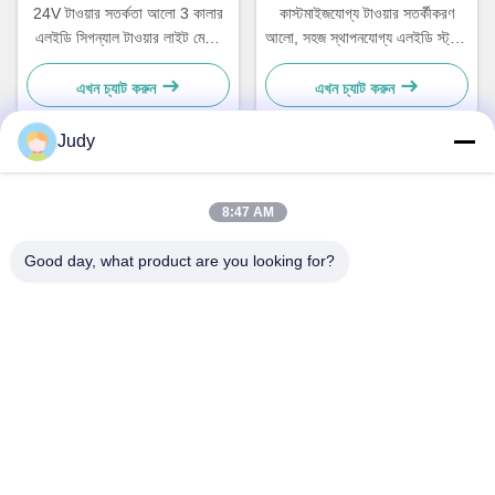
24V টাওয়ার সতর্কতা আলো 3 কালার
কাস্টমাইজযোগ্য টাওয়ার সতর্কীকরণ
এলইডি সিগন্যাল টাওয়ার লাইট মেশিন
আলো, সহজ স্থাপনযোগ্য এলইডি স্ট্যাক
সরঞ্জাম সূচক জন্য
লাইট, আইপি৫৪ রেটিং
এখন চ্যাট করুন
এখন চ্যাট করুন
Judy
দ্রুত যোগাযোগ
8:47 AM
ঠিকানা
Good day, what product are you looking for?
সি বিল্ডিং, নানইউ ইন্ডাস্ট্রিয়াল জোন, গুয়ানলান হুয়ান গুয়ানান রোড, লংহুয়া জেলা,
শেনজেন, চীন
টেলিফোন
00-86-18922811845
ই-মেইল
judy@oujvan.com