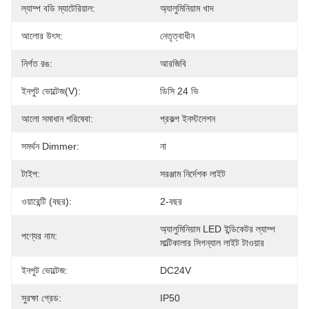
ল্যাম্প বডি ম্যাটেরিয়াল:
অ্যালুমিনিয়াম খাদ
আলোর উৎস:
নেতৃত্বাধীন
নির্গত রঙ:
আরজিবি
ইনপুট ভোল্টেজ(V):
ডিসি 24 ভি
আলো সমাধান পরিষেবা:
প্রকল্প ইনস্টলেশন
সমর্থন Dimmer:
না
টাইপ:
সরঞ্জাম নির্দেশক লাইট
ওয়ারেন্টি (বছর):
2-বছর
অ্যালুমিনিয়াম LED ইন্ডিকেটর ল্যাম্প 
পণ্যের নাম:
মাল্টিকালার সিগন্যাল লাইট টাওয়ার
ইনপুট ভোল্টেজ:
DC24V
সুরক্ষা গ্রেড:
IP50