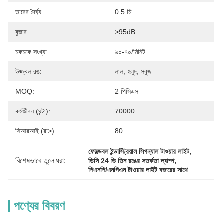
তারের দৈর্ঘ্য:
0.5 মি
বুজার:
>95dB
চকচকে সংখ্যা:
৬০-৭০/মিনিট
উজ্জ্বল রঙ:
লাল, হলুদ, সবুজ
MOQ:
2 পিসিএস
কর্মজীবন (ঘন্টা):
70000
সিআরআই (রা>):
80
, 
ফোল্ডেবল ইন্ডাস্ট্রিয়াল সিগন্যাল টাওয়ার লাইট
বিশেষভাবে তুলে ধরা:
, 
ডিসি 24 ভি তিন রঙের সতর্কতা ল্যাম্প
পিএনপি/এনপিএন টাওয়ার লাইট বজারের সাথে
পণ্যের বিবরণ