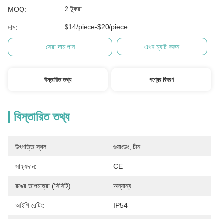
2 টুকরা
MOQ:
$14/piece-$20/piece
দাম:
সেরা দাম পান
এখন চ্যাট করুন
বিস্তারিত তথ্য
পণ্যের বিবরণ
বিস্তারিত তথ্য
উৎপত্তি স্থল:
গুয়াংডং, চীন
সাক্ষ্যদান:
CE
রঙের তাপমাত্রা (সিসিটি):
অন্যান্য
আইপি রেটিং:
IP54