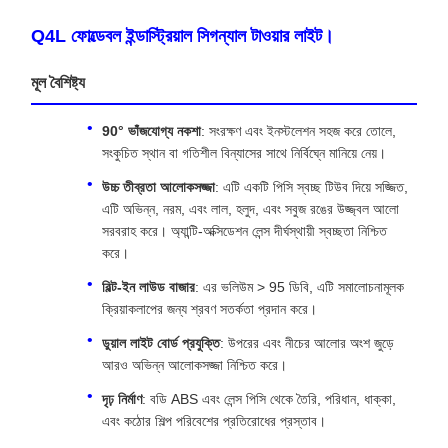
Q4L ফোল্ডেবল ইন্ডাস্ট্রিয়াল সিগন্যাল টাওয়ার লাইট।
মূল বৈশিষ্ট্য
90° ভাঁজযোগ্য নকশা
: সংরক্ষণ এবং ইনস্টলেশন সহজ করে তোলে,
সংকুচিত স্থান বা গতিশীল বিন্যাসের সাথে নির্বিঘ্নে মানিয়ে নেয়।
উচ্চ তীব্রতা আলোকসজ্জা
: এটি একটি পিসি স্বচ্ছ টিউব দিয়ে সজ্জিত,
এটি অভিন্ন, নরম, এবং লাল, হলুদ, এবং সবুজ রঙের উজ্জ্বল আলো
সরবরাহ করে। অ্যান্টি-অক্সিডেশন লেন্স দীর্ঘস্থায়ী স্বচ্ছতা নিশ্চিত
করে।
বিল্ট-ইন লাউড বাজার
: এর ভলিউম > 95 ডিবি, এটি সমালোচনামূলক
ক্রিয়াকলাপের জন্য শ্রবণ সতর্কতা প্রদান করে।
ডুয়াল লাইট বোর্ড প্রযুক্তি
: উপরের এবং নীচের আলোর অংশ জুড়ে
আরও অভিন্ন আলোকসজ্জা নিশ্চিত করে।
দৃঢ় নির্মাণ
: বডি ABS এবং লেন্স পিসি থেকে তৈরি, পরিধান, ধাক্কা,
এবং কঠোর শিল্প পরিবেশের প্রতিরোধের প্রস্তাব।