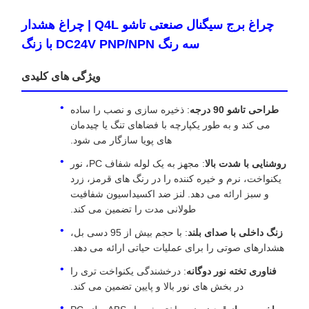
چراغ برج سیگنال صنعتی تاشو Q4L | چراغ هشدار
سه رنگ DC24V PNP/NPN با زنگ
ویژگی های کلیدی
طراحی تاشو 90 درجه
: ذخیره سازی و نصب را ساده
می کند و به طور یکپارچه با فضاهای تنگ یا چیدمان
های پویا سازگار می شود.
روشنایی با شدت بالا
: مجهز به یک لوله شفاف PC، نور
یکنواخت، نرم و خیره کننده را در رنگ های قرمز، زرد
و سبز ارائه می دهد. لنز ضد اکسیداسیون شفافیت
طولانی مدت را تضمین می کند.
زنگ داخلی با صدای بلند
: با حجم بیش از 95 دسی بل،
هشدارهای صوتی را برای عملیات حیاتی ارائه می دهد.
فناوری تخته نور دوگانه
: درخشندگی یکنواخت تری را
در بخش های نور بالا و پایین تضمین می کند.