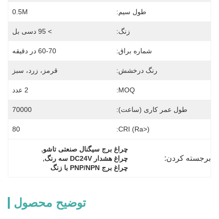
طول سیم:
0.5M
زنگ:
> 95 دسی بل
شماره براق:
60-70 در دقیقه
رنگ درخشش:
قرمز، زرد، سبز
MOQ:
2 عدد
طول عمر کاری (ساعت):
70000
80
CRI (Ra>):
, 
چراغ برج سیگنال صنعتی تاشو
برجسته کردن:
, 
چراغ هشدار DC24V سه رنگ
چراغ برج PNP/NPN با زنگ
توضیح محصول