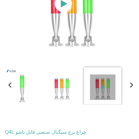
چراغ برج سیگنال صنعتی قابل تاشو Q4L