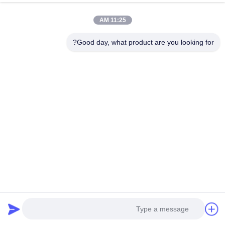
تماس سریع
11:25 AM
آدرس
Good day, what product are you looking for?
ساختمان C، منطقه صنعتی نانیو، جاده گوانلان هوان گواننان، منطقه
لونگ‌هوا، شنژن، چین
تلفن
00-86-18922811845
ایمیل
judy@oujvan.com
سیاست حفظ حریم خصوصی
|
نقشه سایت
| چین کیفیت خوب پرده
نور ایمنی عرضه کننده. حقوق چاپ 2025-2026 Shenzhen Oujie
Lighting Technology Co., Ltd. تمام حقوق محفوظ است