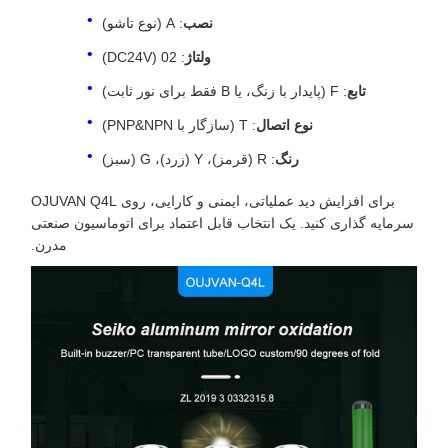
نصب
: A (نوع تاشو)
ولتاژ
: 02 (DC24V)
تابع
: F (پایدار با زنگ، یا B فقط برای نور ثابت)
نوع اتصال
: T (سازگار با PNP&NPN)
رنگ
: R (قرمز)، Y (زرد)، G (سبز)
برای افزایش دید عملیاتی، ایمنی و کارایی، روی OJUVAN Q4L
سرمایه گذاری کنید. یک انتخاب قابل اعتماد برای اتوماسیون صنعتی
مدرن.