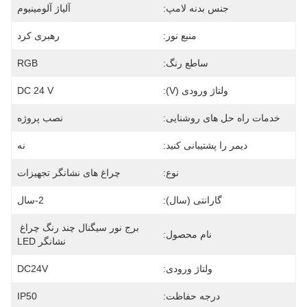
جنس بدنه لامپ:
آلیاژ آلومینیوم
منبع نور:
رهبری کرد
ساطع رنگ:
RGB
ولتاژ ورودی (V):
DC 24 V
خدمات راه حل های روشنایی:
نصب پروژه
دیمر را پشتیبانی کنید:
نه
نوع:
چراغ های نشانگر تجهیزات
گارانتی (سال):
2-سال
برج نور سیگنال چند رنگ چراغ 
نام محصول:
نشانگر LED
ولتاژ ورودی:
DC24V
درجه حفاظت:
IP50