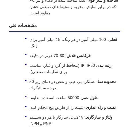
ساخت و ساز قوی
: بدنه ساخته شده از ABS و لنز PC
که در برابر سایش، ضربه و محیط های صنعتی خشن
مقاوم است.
مشخصات فنی
فعلی
: 100 میلی آمپر در هر رنگ، 15 میلی آمپر برای
زنگ.
فرکانس فلاش
: 60-70 هرتز در دقیقه
رتبه بندی IP
: IP50 (محافظ از گرد و غبار، مناسب
برای تنظیمات صنعتی).
محدوده دما
: عملکرد بی عیب و نقص در دمای زیر 50
درجه سانتیگراد.
طول عمر
: 50000 ساعت استفاده مداوم.
نصب و راه اندازی
: تثبیت را از طریق پیچ محکم کنید.
ولتاژ و سازگاری
: DC24V، سازگار با هر دو سیستم
PNP و NPN.