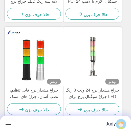
سیگنال آلارم با لامپ PC، 24
لایه سه رنگ LED چراغ برج
ولت DC
سیگنال
حالا حرف بزن
حالا حرف بزن
ویدیو
ویدیو
چراغ هشدار برج 24 ولت 3 رنگ
چراغ هشدار برج قابل تنظیم،
LED چراغ سیگنال برج برای
نصب آسان، چراغ های استک
ماشین آلات تجهیزات نشانگر
LED، درجه حفاظت IP54
حالا حرف بزن
حالا حرف بزن
Judy