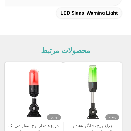
LED Signal Warning Light
محصولات مرتبط
ویدیو
ویدیو
چراغ برج نشانگر هشدار
چراغ هشدار برج سفارشی تک