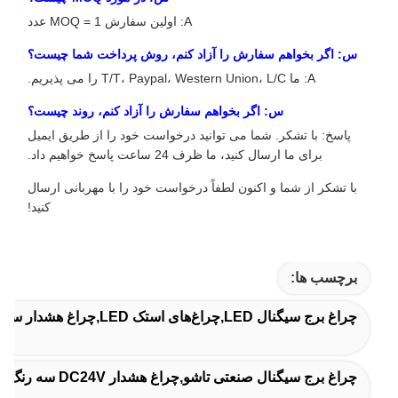
A: اولین سفارش MOQ = 1 عدد
س: اگر بخواهم سفارش را آزاد کنم، روش پرداخت شما چیست؟
A: ما T/T، Paypal، Western Union، L/C را می پذیریم.
س: اگر بخواهم سفارش را آزاد کنم، روند چیست؟
پاسخ: با تشکر. شما می توانید درخواست خود را از طریق ایمیل
برای ما ارسال کنید، ما ظرف 24 ساعت پاسخ خواهیم داد.
با تشکر از شما و اکنون لطفاً درخواست خود را با مهربانی ارسال
کنید!
برچسب ها:
چراغ برج سیگنال LED,چراغ‌های استک LED,چراغ هشدار سیگنال LED
چراغ برج سیگنال صنعتی تاشو,چراغ هشدار DC24V سه رنگ,چراغ برج PNP/NPN با زنگ