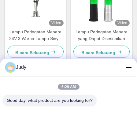
Video
Video
Lampu Peringatan Menara
Lampu Peringatan Menara
24V 3 Warna Lampu Sinyal
yang Dapat Disesuaikan
LED Menara Untuk Indikator
Pemasangan Mudah Lampu
Peralatan Mesin
Tumpuk LED Peringkat IP54
Bicara Sekarang
Bicara Sekarang
Judy
Kontak Cepat
6:29 AM
Alamat
Good day, what product are you looking for?
Gedung C, Kawasan Industri Nanyue, Jalan Guanlan Huan
Guannan, Distrik Longhua, Shenzhen, Tiongkok
Telp
00-86-18922811845