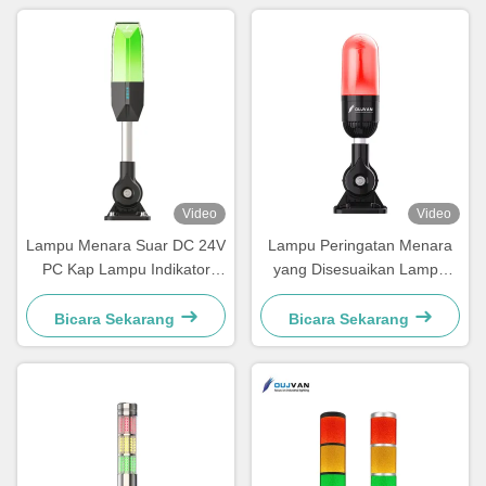
Video
Video
Lampu Menara Suar DC 24V
Lampu Peringatan Menara
PC Kap Lampu Indikator
yang Disesuaikan Lampu
Sinyal Alarm Peringatan
Menara Sinyal LED Tiga
Warna Satu Lapis
Bicara Sekarang
Bicara Sekarang