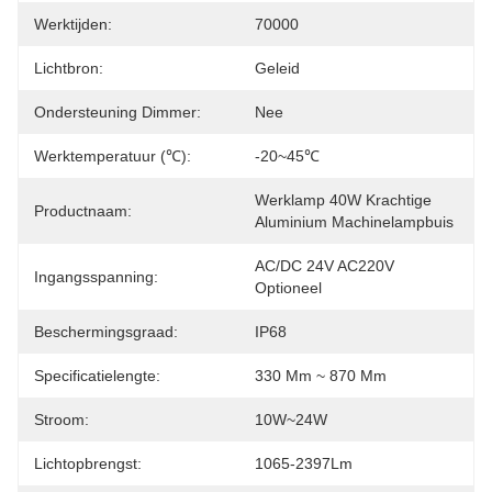
Werktijden:
70000
Lichtbron:
Geleid
Ondersteuning Dimmer:
Nee
Werktemperatuur (℃):
-20~45℃
Werklamp 40W Krachtige 
Productnaam:
Aluminium Machinelampbuis
AC/DC 24V AC220V 
Ingangsspanning:
Optioneel
Beschermingsgraad:
IP68
Specificatielengte:
330 Mm ~ 870 Mm
Stroom:
10W~24W
Lichtopbrengst:
1065-2397Lm