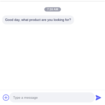
7:16 AM
Video
Video
Good day, what product are you looking for?
Hoge Efficiëntie LED
Anti-corrosie explosieveilige
Machine Werklamp IP67
LED-verlichting IP67 6500K
CNC Machine Lamp AC
DC 24V
110V
temperatuurbestendig
Praatje Nu
Praatje Nu
Snel contact
Adres
Gebouw C, Nanyue Industriezone, Guanlan Huan Guannan
Weg, Longhua District, Shenzhen, China
Tel.
00-86-18922811845