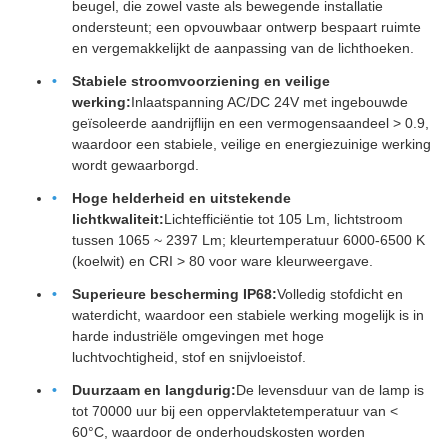
beugel, die zowel vaste als bewegende installatie
ondersteunt; een opvouwbaar ontwerp bespaart ruimte
en vergemakkelijkt de aanpassing van de lichthoeken.
Stabiele stroomvoorziening en veilige
werking:
Inlaatspanning AC/DC 24V met ingebouwde
geïsoleerde aandrijflijn en een vermogensaandeel > 0.9,
waardoor een stabiele, veilige en energiezuinige werking
wordt gewaarborgd.
Hoge helderheid en uitstekende
lichtkwaliteit:
Lichtefficiëntie tot 105 Lm, lichtstroom
tussen 1065 ~ 2397 Lm; kleurtemperatuur 6000-6500 K
(koelwit) en CRI > 80 voor ware kleurweergave.
Superieure bescherming IP68:
Volledig stofdicht en
waterdicht, waardoor een stabiele werking mogelijk is in
harde industriële omgevingen met hoge
luchtvochtigheid, stof en snijvloeistof.
Duurzaam en langdurig:
De levensduur van de lamp is
tot 70000 uur bij een oppervlaktetemperatuur van <
60°C, waardoor de onderhoudskosten worden