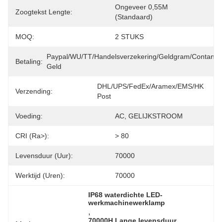
Ongeveer 0,55M 
Zoogtekst Lengte:
(standaard)
MOQ:
2 STUKS
Paypal/WU/TT/Handelsverzekering/Geldgram/Contant 
Betaling:
Geld
DHL/UPS/FedEx/Aramex/EMS/HK 
Verzending:
Post
Voeding:
AC, GELIJKSTROOM
CRI (Ra>):
> 80
Levensduur (uur):
70000
Werktijd (uren):
70000
IP68 waterdichte LED-
werkmachinewerklamp
, 
70000H Lange levensduur 