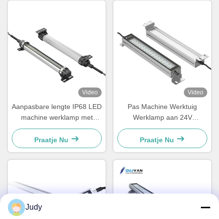
Video
Video
Aanpasbare lengte IP68 LED
Pas Machine Werktuig
machine werklamp met
Werklamp aan 24V
70.000 uur levensduur voor
Industriële Explosieveilige
industriële toepassingen
Led Lamp
Praatje Nu
Praatje Nu
Judy