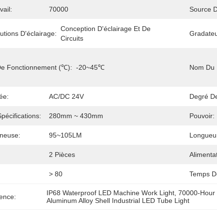
ail:
70000
Source D
Conception D'éclairage Et De 
utions D'éclairage:
Gradateu
Circuits
e Fonctionnement (℃):
-20~45℃
Nom Du P
ée:
AC/DC 24V
Degré De
écifications:
280mm ~ 430mm
Pouvoir:
ineuse:
95~105LM
Longueur
2 Pièces
Alimentat
> 80
Temps De
IP68 Waterproof LED Machine Work Light
, 
70000-Hour 
ence:
Aluminum Alloy Shell Industrial LED Tube Light