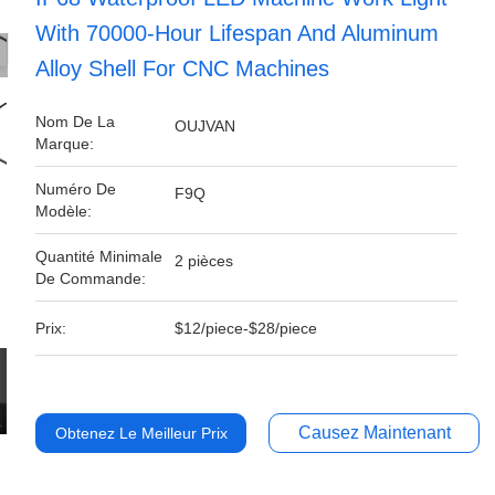
With 70000-Hour Lifespan And Aluminum
Alloy Shell For CNC Machines
Nom De La
OUJVAN
Marque:
Numéro De
F9Q
Modèle:
Quantité Minimale
2 pièces
De Commande:
Prix:
$12/piece-$28/piece
Causez Maintenant
Obtenez Le Meilleur Prix