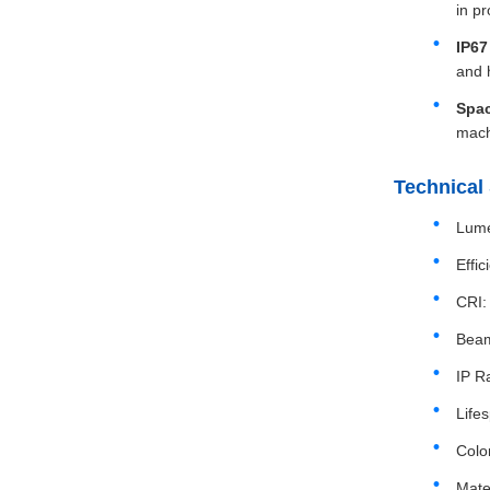
in p
IP67
and h
Spac
mach
Technical 
Lume
Effi
CRI:
Beam
IP R
Life
Color
Mate