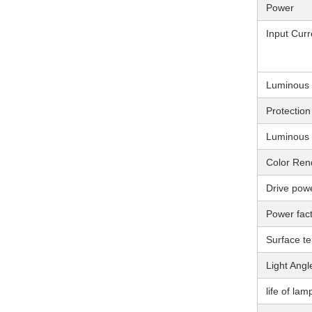
Power
Input Curr
Luminous 
Protection
Luminous e
Color Ren
Drive pow
Power fac
Surface t
Light Angl
life of la