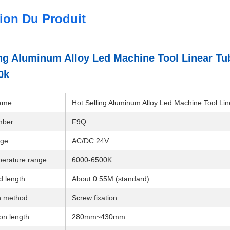
ion Du Produit
ing Aluminum Alloy Led Machine Tool Linear T
0k
name
Hot Selling Aluminum Alloy Led Machine Tool L
mber
F9Q
age
AC/DC 24V
perature range
6000-6500K
d length
About 0.55M (standard)
on method
Screw fixation
ion length
280mm~430mm