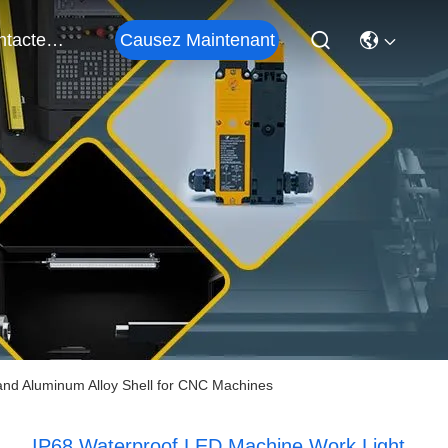
Causez Maintenant
Contactez-Nous
and Aluminum Alloy Shell for CNC Machines
IP68 Waterproof LED Machine Work Light