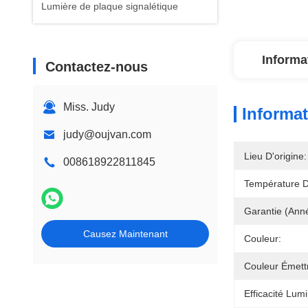
Lumière de plaque signalétique
Informa
Contactez-nous
Miss. Judy
Informat
judy@oujvan.com
Lieu D'origine:
008618922811845
Température D
Garantie (ann
Causez Maintenant
Couleur:
Couleur Émettr
Efficacité Lu