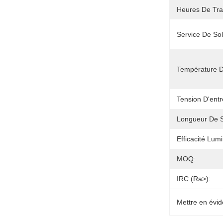
Heures De Trav
Service De Sol
Température D
Tension D'entr
Longueur De Sp
Efficacité Lum
MOQ:
IRC (Ra>):
Mettre en évid