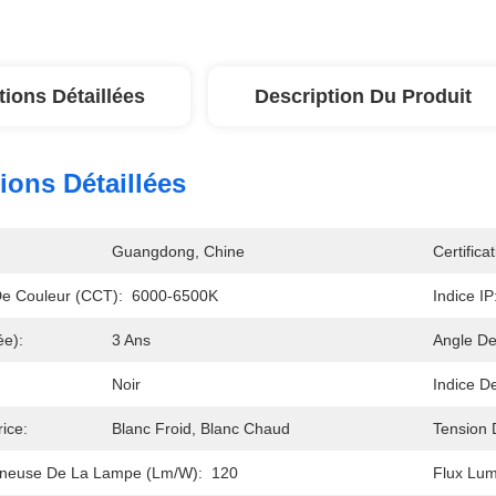
tions Détaillées
Description Du Produit
ions Détaillées
Guangdong, Chine
Certificat
e Couleur (CCT):
6000-6500K
Indice IP
ée):
3 Ans
Angle De
Noir
Indice D
ice:
Blanc Froid, Blanc Chaud
Tension 
mineuse De La Lampe (lm/w):
120
Flux Lu