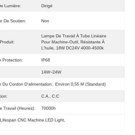
e Lumière:
Dirigé
r De Soutien:
Non
Lampe De Travail À Tube Linéaire 
roduit:
Pour Machine-Outil, Résistante À 
L'huile, 18W DC24V 4000-4500k
 Protection:
IP68
14W~24W
 Du Cordon D'alimentation:
Environ 0,55 M (standard)
ion:
C.A., C.C
 Travail (heures):
70000h
Lifespan CNC Machine LED Light
, 