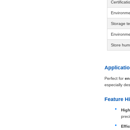
Certificati
Environme
Storage t
Environme
Store humi
Applicati
Perfect for
en
especially des
Feature Hi
High
prec
Effi