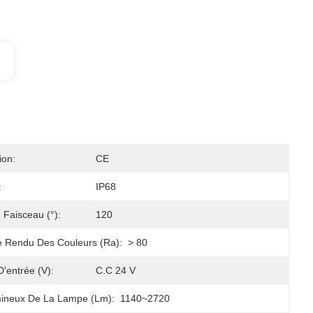
ion:
CE
:
IP68
 Faisceau (°):
120
e Rendu Des Couleurs (Ra):
> 80
D'entrée (V):
C.C 24 V
mineux De La Lampe (lm):
1140~2720