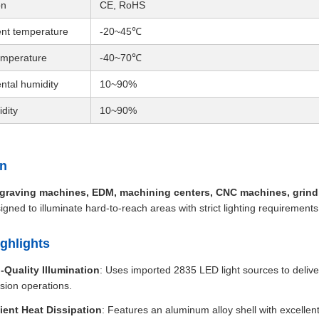
on
CE, RoHS
nt temperature
-20~45℃
emperature
-40~70℃
ntal humidity
10~90%
dity
10~90%
on
graving machines, EDM, machining centers, CNC machines, grin
igned to illuminate hard-to-reach areas with strict lighting requirements
ghlights
-Quality Illumination
: Uses imported 2835 LED light sources to deliver 
ision operations.
cient Heat Dissipation
: Features an aluminum alloy shell with excell