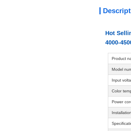
Descript
Hot Sell
4000-450
Product 
Model nu
Input volt
Color tem
Power cor
Installati
Specificat