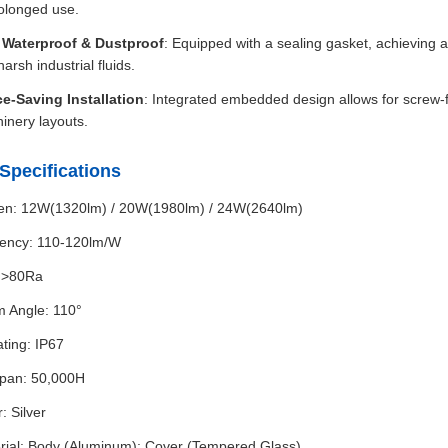
rolonged use.
 Waterproof & Dustproof
: Equipped with a sealing gasket, achieving a
arsh industrial fluids.
e-Saving Installation
: Integrated embedded design allows for screw-fi
inery layouts.
Specifications
n: 12W(1320lm) / 20W(1980lm) / 24W(2640lm)
ciency: 110-120lm/W
 >80Ra
 Angle: 110°
ating: IP67
span: 50,000H
: Silver
rial: Body (Aluminum); Cover (Tempered Glass)