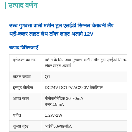
उत्पाद वर्णन
उच्च गुणवत्ता वाली मशीन टूल एलईडी सिग्नल चेतावनी लैंप
थ्री-कलर लाइट लेथ टॉवर लाइट अलार्म 12V
उत्पाद विशिष्टताएँ
प्रोडक्ट का नाम
मशीन के लिए उच्च गुणवत्ता वाली मशीन टूल एलईडी सिग्नल च
टॉवर लाइट अलार्म
मॉडल संख्या
Q1
इनपुट वोल्टेज
DC24V DC12V AC220V वैकल्पिक
आगत बहाव
मोनोक्रोमैटिक 30-70mA
बजर:15mA
शक्ति
1.2W-2W
सुरक्षा ग्रेड
आईपी53/आईपी65