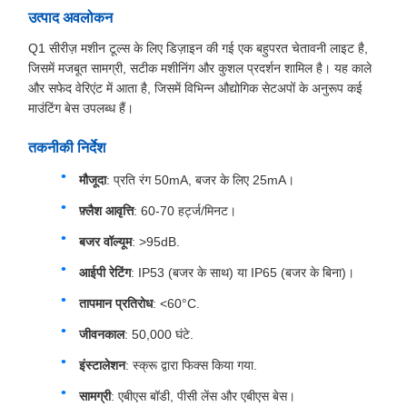
उत्पाद अवलोकन
Q1 सीरीज़ मशीन टूल्स के लिए डिज़ाइन की गई एक बहुपरत चेतावनी लाइट है,
जिसमें मजबूत सामग्री, सटीक मशीनिंग और कुशल प्रदर्शन शामिल है। यह काले
और सफेद वेरिएंट में आता है, जिसमें विभिन्न औद्योगिक सेटअपों के अनुरूप कई
माउंटिंग बेस उपलब्ध हैं।
तकनीकी निर्देश
मौजूदा
: प्रति रंग 50mA, बजर के लिए 25mA।
फ़्लैश आवृत्ति
: 60-70 हर्ट्ज/मिनट।
बजर वॉल्यूम
: >95dB.
आईपी ​​रेटिंग
: IP53 (बजर के साथ) या IP65 (बजर के बिना)।
तापमान प्रतिरोध
: <60°C.
जीवनकाल
: 50,000 घंटे.
इंस्टालेशन
: स्क्रू द्वारा फिक्स किया गया.
सामग्री
: एबीएस बॉडी, पीसी लेंस और एबीएस बेस।