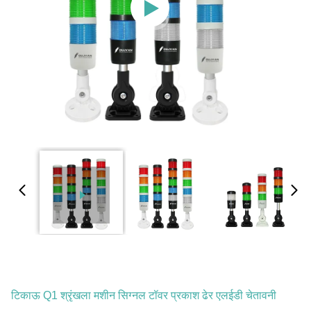
टिकाऊ Q1 श्रृंखला मशीन सिग्नल टॉवर प्रकाश ढेर एलईडी चेतावनी