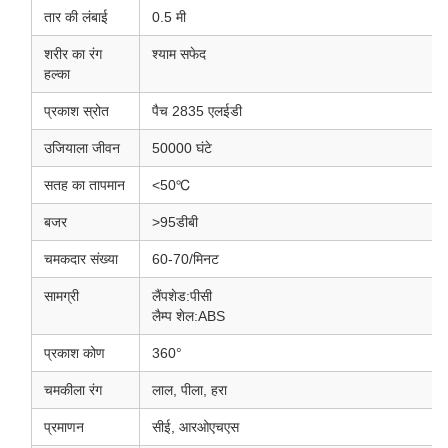
तार की लंबाई
0.5 मी
शरीर का रंग
श्याम सफेद
हल्का
प्रकाश स्रोत
पैच 2835 एलईडी
उजियाला जीवन
50000 घंटे
सतह का तापमान
<50℃
बजर
>95डीबी
चमकदार संख्या
60-70/मिनट
सामग्री
लैंपशेड:पीसी
लैम्प शेल:ABS
प्रकाश कोण
360°
चमकीला रंग
लाल, पीला, हरा
प्रमाणन
सीई, आरओएचएस