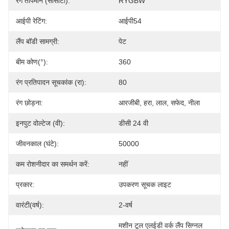
रंग तापमान (सीसीटी):
RYGBW
आईपी ​​रेटिंग:
आईपी54
लैंप बॉडी सामग्री:
पेट
बीम कोण(°):
360
रंग प्रतिपादन सूचकांक (रा):
80
रंग छोड़ना:
आरजीबी, हरा, लाल, सफेद, नीला
इनपुट वोल्टेज (वी):
डीसी 24 वी
जीवनकाल (घंटे):
50000
कम रोशनीदार का समर्थन करें:
नहीं
प्रकार:
उपकरण सूचक लाइट
वारंटी(वर्ष):
2-वर्ष
मशीन टूल एलईडी वर्क लैंप सिग्नल 