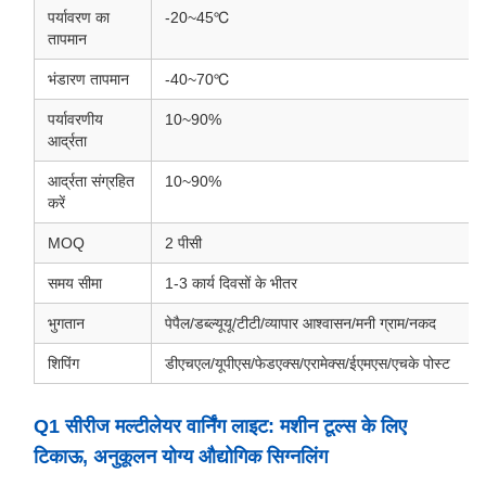
पर्यावरण का
-20~45℃
तापमान
भंडारण तापमान
-40~70℃
पर्यावरणीय
10~90%
आर्द्रता
आर्द्रता संग्रहित
10~90%
करें
MOQ
2 पीसी
समय सीमा
1-3 कार्य दिवसों के भीतर
भुगतान
पेपैल/डब्ल्यूयू/टीटी/व्यापार आश्वासन/मनी ग्राम/नकद
शिपिंग
डीएचएल/यूपीएस/फेडएक्स/एरामेक्स/ईएमएस/एचके पोस्ट
Q1 सीरीज मल्टीलेयर वार्निंग लाइट: मशीन टूल्स के लिए
टिकाऊ, अनुकूलन योग्य औद्योगिक सिग्नलिंग