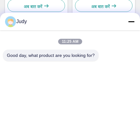
अब बात करें
अब बात करें
Judy
त्वरित संपर्क
11:25 AM
Good day, what product are you looking for?
पता
सी बिल्डिंग, नान्यू औद्योगिक क्षेत्र, गुआनलन हुआन गुन्नान रोड, लोंग्हुआ जिला,
शेन्ज़ेन, चीन
टेलीफोन
00-86-18922811845
ईमेल
judy@oujvan.com