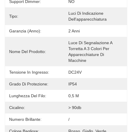
Support Dimmer:
NO
Luci Di Indicazione 
Tipo:
Dell'apparecchiatura
Garanzia (anno):
2 Anni
Luce Di Segnalazione A 
Torretta A 3 Colori Per 
Nome Del Prodotto:
Apparecchiature Di 
Macchine
Tensione In Ingresso:
DC24V
Grado Di Protezione:
IP54
Lunghezza Del Filo:
0,5 M
Cicalino:
> 90db
Numero Brillante:
/
Colore Bagliore:
Rosso, Giallo, Verde