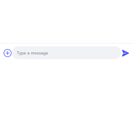
Photo
Video Call
Audio Call