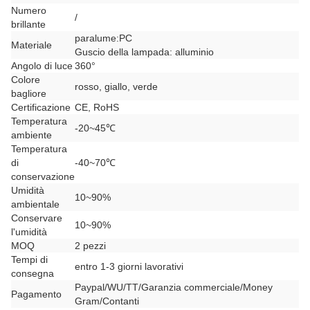
Numero
/
brillante
paralume:PC
Materiale
Guscio della lampada: alluminio
Angolo di luce
360°
Colore
rosso, giallo, verde
bagliore
Certificazione
CE, RoHS
Temperatura
-20~45℃
ambiente
Temperatura
di
-40~70℃
conservazione
Umidità
10~90%
ambientale
Conservare
10~90%
l'umidità
MOQ
2 pezzi
Tempi di
entro 1-3 giorni lavorativi
consegna
Paypal/WU/TT/Garanzia commerciale/Money
Pagamento
Gram/Contanti