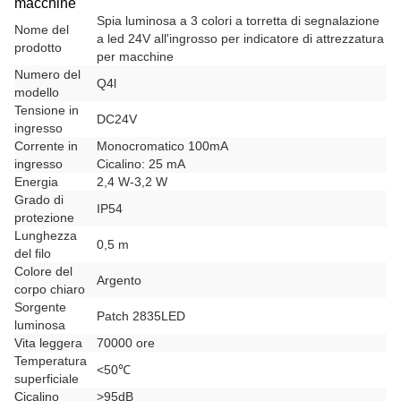
macchine
Spia luminosa a 3 colori a torretta di segnalazione
Nome del
a led 24V all'ingrosso per indicatore di attrezzatura
prodotto
per macchine
Numero del
Q4l
modello
Tensione in
DC24V
ingresso
Corrente in
Monocromatico 100mA
ingresso
Cicalino: 25 mA
Energia
2,4 W-3,2 W
Grado di
IP54
protezione
Lunghezza
0,5 m
del filo
Colore del
Argento
corpo chiaro
Sorgente
Patch 2835LED
luminosa
Vita leggera
70000 ore
Temperatura
<50℃
superficiale
Cicalino
>95dB